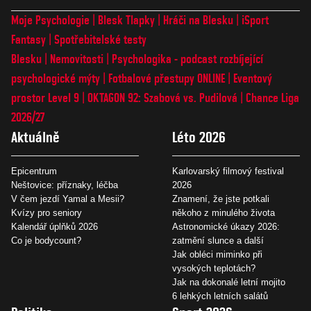
Moje Psychologie
Blesk Tlapky
Hráči na Blesku
iSport
Fantasy
Spotřebitelské testy
Blesku
Nemovitosti
Psychologika - podcast rozbíjející
psychologické mýty
Fotbalové přestupy ONLINE
Eventový
prostor Level 9
OKTAGON 92: Szabová vs. Pudilová
Chance Liga
2026/27
Aktuálně
Léto 2026
Epicentrum
Karlovarský filmový festival
Neštovice: příznaky, léčba
2026
V čem jezdí Yamal a Mesii?
Znamení, že jste potkali
Kvízy pro seniory
někoho z minulého života
Kalendář úplňků 2026
Astronomické úkazy 2026:
Co je bodycount?
zatmění slunce a další
Jak obléci miminko při
vysokých teplotách?
Jak na dokonalé letní mojito
6 lehkých letních salátů