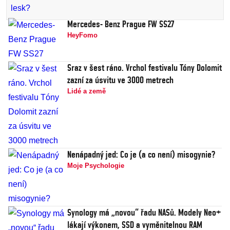
Mercedes- Benz Prague FW SS27
HeyFomo
Sraz v šest ráno. Vrchol festivalu Tóny Dolomit
zazní za úsvitu ve 3000 metrech
Lidé a země
Nenápadný jed: Co je (a co není) misogynie?
Moje Psychologie
Synology má „novou“ řadu NASů. Modely Neo+
lákají výkonem, SSD a vyměnitelnou RAM