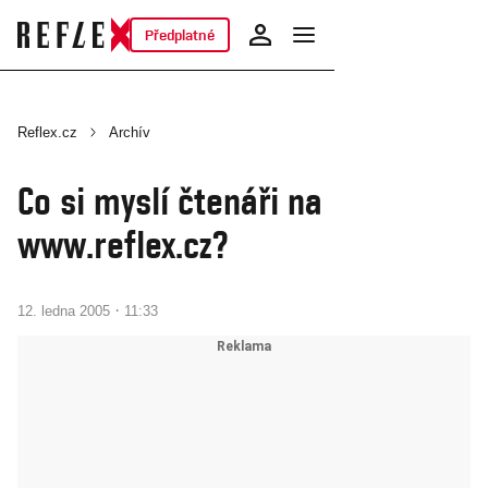
Předplatné
Reflex.cz
Archív
Co si myslí čtenáři na
www.reflex.cz?
·
12. ledna 2005
11:33