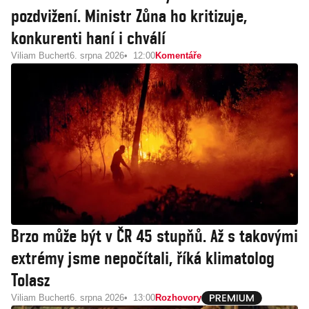
pozdvižení. Ministr Zůna ho kritizuje,
konkurenti haní i chválí
Viliam Buchert
6. srpna 2026
12:00
Komentáře
Brzo může být v ČR 45 stupňů. Až s takovými
extrémy jsme nepočítali, říká klimatolog
Tolasz
Viliam Buchert
6. srpna 2026
13:00
Rozhovory