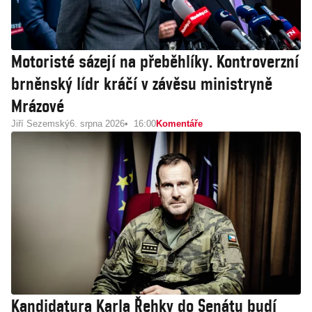
Motoristé sázejí na přeběhlíky. Kontroverzní
brněnský lídr kráčí v závěsu ministryně
Mrázové
Jiří Sezemský
6. srpna 2026
16:00
Komentáře
Kandidatura Karla Řehky do Senátu budí