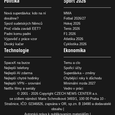
Politika
Sport 2026
Nová superdávka: kdo na ní
MMA
dosáhne?
Fotbal 2026/27
Sjezd sudetských Němců
Hokej 2026
Proč vláda zavádí EET?
Tenis 2026
Padni komu padni
F1 2026
Výpověď z práce vzor
Atletika 2026
Divoký kačer
Cyklistika 2026
Technologie
Ekonomika
SpaceX na burze
Temu a clo
Nejlepší telefony
Spořicí účty
Nejlepší AI zdarma
Superdávka – změny
Nejlepší chytré hodinky
Chybějící roky k důchodu
Nejlepší VPN – srovnání
Minimální mzda 2027
Netflix filmy a seriály
Vedro v práci
© 2001 - 2026 Copyright
CZECH NEWS CENTER a.s.
se sídlem náměstí Marie Schmolkové 3493/1, 100 00 Praha 10 -
Strašnice, IČO: 02346826, zapsána v OR, sp.zn. B 19490 a dodavatelé
obsahu
Autorská práva k publikovaným materiálům