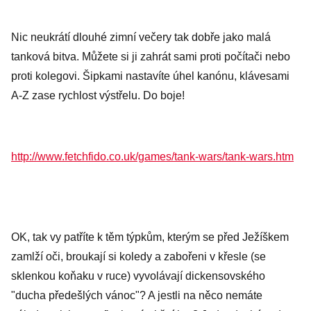
Nic neukrátí dlouhé zimní večery tak dobře jako malá
tanková bitva. Můžete si ji zahrát sami proti počítači nebo
proti kolegovi. Šipkami nastavíte úhel kanónu, klávesami
A-Z zase rychlost výstřelu. Do boje!
http://www.fetchfido.co.uk/games/tank-wars/tank-wars.htm
OK, tak vy patříte k těm týpkům, kterým se před Ježíškem
zamlží oči, broukají si koledy a zabořeni v křesle (se
sklenkou koňaku v ruce) vyvolávají dickensovského
"ducha předešlých vánoc"? A jestli na něco nemáte