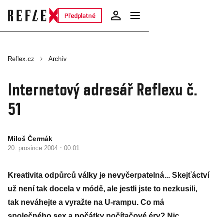
Předplatné
Reflex.cz
Archív
Internetový adresář Reflexu č.
51
Miloš Čermák
·
20. prosince 2004
00:01
Kreativita odpůrců války je nevyčerpatelná... Skejťáctví
už není tak docela v módě, ale jestli jste to nezkusili,
tak neváhejte a vyražte na U-rampu. Co má
společného sex a počátky počítačové éry? Nic