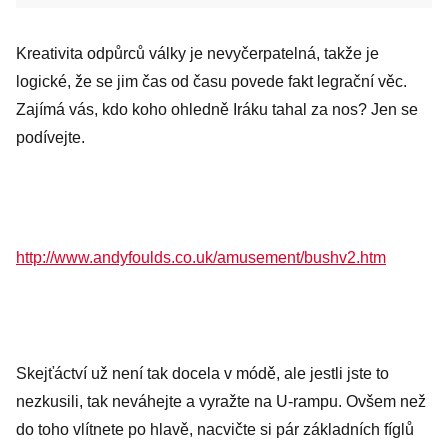
Kreativita odpůrců války je nevyčerpatelná, takže je
logické, že se jim čas od času povede fakt legrační věc.
Zajímá vás, kdo koho ohledně Iráku tahal za nos? Jen se
podívejte.
http://www.andyfoulds.co.uk/amusement/bushv2.htm
Skejťáctví už není tak docela v módě, ale jestli jste to
nezkusili, tak neváhejte a vyražte na U-rampu. Ovšem než
do toho vlítnete po hlavě, nacvičte si pár základních fíglů