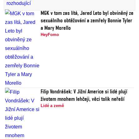
MGK v tom zas lítá, Jared Leto byl obviněný ze
sexuálního obtěžování a zemřely Bonnie Tyler
a Mary Morello
HeyFomo
Filip Vondrášek: V Jižní Americe si lidé plují
životem mnohem lehčeji, věci tolik neřeší
Lidé a země