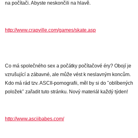
na počítači. Abyste neskončili na hlavě.
http://www.crapville.com/games/skate.asp
Co má společného sex a počátky počítačové éry? Obojí je
vzrušující a zábavné, ale může vést k neslavným koncům.
Kdo má rád tzv. ASCII-pornografii, měl by si do "oblíbených
položek" zařadit tuto stránku. Nový materiál každý týden!
http://www.asciibabes.com/