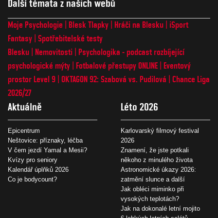
Další témata z našich webů
Moje Psychologie
Blesk Tlapky
Hráči na Blesku
iSport
Fantasy
Spotřebitelské testy
Blesku
Nemovitosti
Psychologika - podcast rozbíjející
psychologické mýty
Fotbalové přestupy ONLINE
Eventový
prostor Level 9
OKTAGON 92: Szabová vs. Pudilová
Chance Liga
2026/27
Aktuálně
Léto 2026
Epicentrum
Karlovarský filmový festival
Neštovice: příznaky, léčba
2026
V čem jezdí Yamal a Mesii?
Znamení, že jste potkali
Kvízy pro seniory
někoho z minulého života
Kalendář úplňků 2026
Astronomické úkazy 2026:
Co je bodycount?
zatmění slunce a další
Jak obléci miminko při
vysokých teplotách?
Jak na dokonalé letní mojito