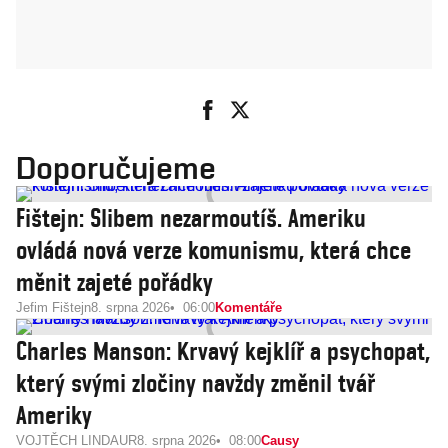
Doporučujeme
Fištejn: Slibem nezarmoutíš. Ameriku
ovládá nová verze komunismu, která chce
měnit zajeté pořádky
Jefim Fištejn
8. srpna 2026
06:00
Komentáře
Charles Manson: Krvavý kejklíř a psychopat,
který svými zločiny navždy změnil tvář
Ameriky
VOJTĚCH LINDAUR
8. srpna 2026
08:00
Causy