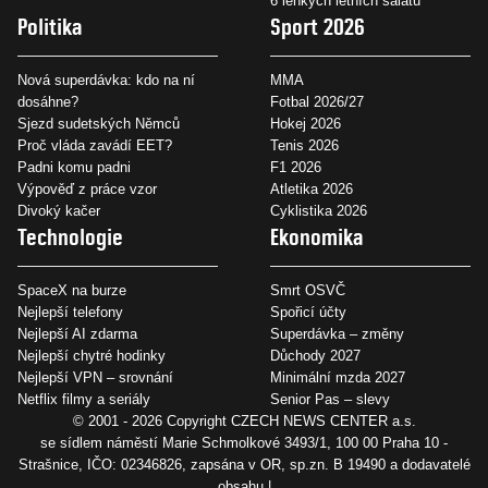
6 lehkých letních salátů
Politika
Sport 2026
Nová superdávka: kdo na ní
MMA
dosáhne?
Fotbal 2026/27
Sjezd sudetských Němců
Hokej 2026
Proč vláda zavádí EET?
Tenis 2026
Padni komu padni
F1 2026
Výpověď z práce vzor
Atletika 2026
Divoký kačer
Cyklistika 2026
Technologie
Ekonomika
SpaceX na burze
Smrt OSVČ
Nejlepší telefony
Spořicí účty
Nejlepší AI zdarma
Superdávka – změny
Nejlepší chytré hodinky
Důchody 2027
Nejlepší VPN – srovnání
Minimální mzda 2027
Netflix filmy a seriály
Senior Pas – slevy
© 2001 - 2026 Copyright
CZECH NEWS CENTER a.s.
se sídlem náměstí Marie Schmolkové 3493/1, 100 00 Praha 10 -
Strašnice, IČO: 02346826, zapsána v OR, sp.zn. B 19490 a dodavatelé
obsahu