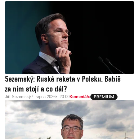
Sezemský: Ruská raketa v Polsku. Babiš
za ním stojí a co dál?
Jiří Sezemský
7. srpna 2026
20:00
Komentáře