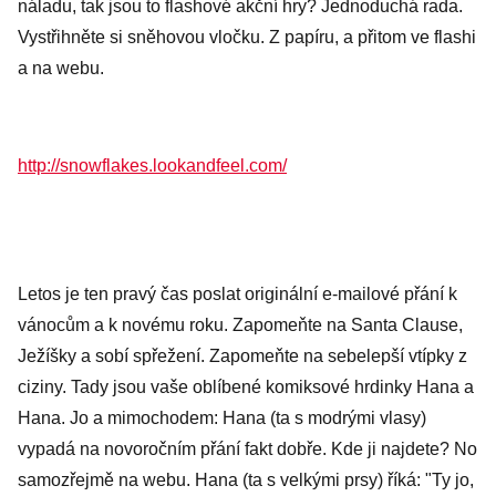
náladu, tak jsou to flashové akční hry? Jednoduchá rada.
Vystřihněte si sněhovou vločku. Z papíru, a přitom ve flashi
a na webu.
http://snowflakes.lookandfeel.com/
Letos je ten pravý čas poslat originální e-mailové přání k
vánocům a k novému roku. Zapomeňte na Santa Clause,
Ježíšky a sobí spřežení. Zapomeňte na sebelepší vtípky z
ciziny. Tady jsou vaše oblíbené komiksové hrdinky Hana a
Hana. Jo a mimochodem: Hana (ta s modrými vlasy)
vypadá na novoročním přání fakt dobře. Kde ji najdete? No
samozřejmě na webu. Hana (ta s velkými prsy) říká: "Ty jo,