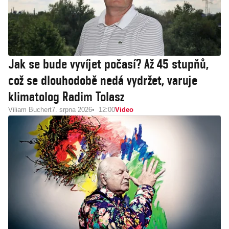
Jak se bude vyvíjet počasí? Až 45 stupňů,
což se dlouhodobě nedá vydržet, varuje
klimatolog Radim Tolasz
Viliam Buchert
7. srpna 2026
12:00
Video