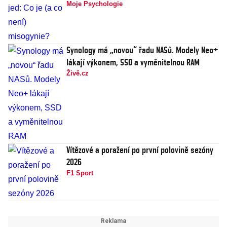
Moje Psychologie
Synology má „novou“ řadu NASů. Modely Neo+
lákají výkonem, SSD a vyměnitelnou RAM
Živě.cz
Vítězové a poražení po první polovině sezóny
2026
F1 Sport