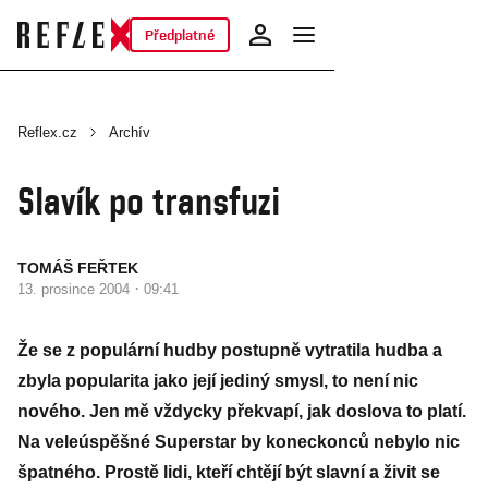
Předplatné
Reflex.cz
Archív
Slavík po transfuzi
TOMÁŠ FEŘTEK
·
13. prosince 2004
09:41
Že se z populární hudby postupně vytratila hudba a
zbyla popularita jako její jediný smysl, to není nic
nového. Jen mě vždycky překvapí, jak doslova to platí.
Na veleúspěšné Superstar by koneckonců nebylo nic
špatného. Prostě lidi, kteří chtějí být slavní a živit se