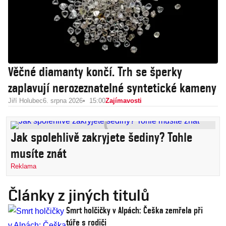
Věčné diamanty končí. Trh se šperky
zaplavují nerozeznatelné syntetické kameny
Jiří Holubec
6. srpna 2026
15:00
Zajímavosti
Jak spolehlivě zakryjete šediny? Tohle
musíte znát
Reklama
Články z jiných titulů
Smrt holčičky v Alpách: Češka zemřela při
túře s rodiči