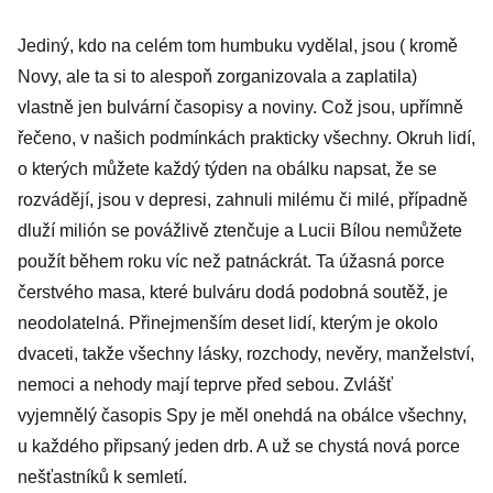
Jediný, kdo na celém tom humbuku vydělal, jsou ( kromě
Novy, ale ta si to alespoň zorganizovala a zaplatila)
vlastně jen bulvární časopisy a noviny. Což jsou, upřímně
řečeno, v našich podmínkách prakticky všechny. Okruh lidí,
o kterých můžete každý týden na obálku napsat, že se
rozvádějí, jsou v depresi, zahnuli milému či milé, případně
dluží milión se povážlivě ztenčuje a Lucii Bílou nemůžete
použít během roku víc než patnáckrát. Ta úžasná porce
čerstvého masa, které bulváru dodá podobná soutěž, je
neodolatelná. Přinejmenším deset lidí, kterým je okolo
dvaceti, takže všechny lásky, rozchody, nevěry, manželství,
nemoci a nehody mají teprve před sebou. Zvlášť
vyjemnělý časopis Spy je měl onehdá na obálce všechny,
u každého připsaný jeden drb. A už se chystá nová porce
nešťastníků k semletí.