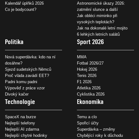
Kalendář úplňků 2026
Astronomické úkazy 2026:
Co je bodycount?
zatmění slunce a další
Jak obléci miminko při
vysokých teplotách?
Jak na dokonalé letní mojito
6 lehkých letních salátů
Politika
Sport 2026
Nová superdávka: kdo na ní
MMA
dosáhne?
Fotbal 2026/27
Sjezd sudetských Němců
Hokej 2026
Proč vláda zavádí EET?
Tenis 2026
Padni komu padni
F1 2026
Výpověď z práce vzor
Atletika 2026
Divoký kačer
Cyklistika 2026
Technologie
Ekonomika
SpaceX na burze
Temu a clo
Nejlepší telefony
Spořicí účty
Nejlepší AI zdarma
Superdávka – změny
Nejlepší chytré hodinky
Chybějící roky k důchodu