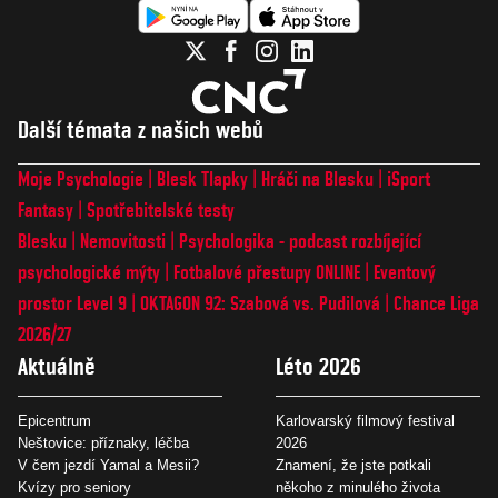
Další témata z našich webů
Moje Psychologie
Blesk Tlapky
Hráči na Blesku
iSport
Fantasy
Spotřebitelské testy
Blesku
Nemovitosti
Psychologika - podcast rozbíjející
psychologické mýty
Fotbalové přestupy ONLINE
Eventový
prostor Level 9
OKTAGON 92: Szabová vs. Pudilová
Chance Liga
2026/27
Aktuálně
Léto 2026
Epicentrum
Karlovarský filmový festival
Neštovice: příznaky, léčba
2026
V čem jezdí Yamal a Mesii?
Znamení, že jste potkali
Kvízy pro seniory
někoho z minulého života