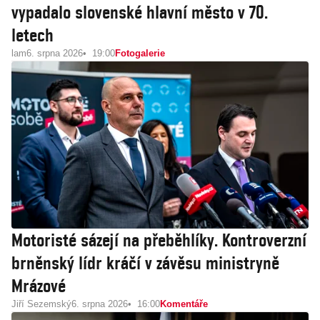
vypadalo slovenské hlavní město v 70.
letech
lam
6. srpna 2026
19:00
Fotogalerie
Motoristé sázejí na přeběhlíky. Kontroverzní
brněnský lídr kráčí v závěsu ministryně
Mrázové
Jiří Sezemský
6. srpna 2026
16:00
Komentáře