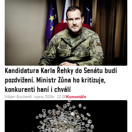
Kandidatura Karla Řehky do Senátu budí
pozdvižení. Ministr Zůna ho kritizuje,
konkurenti haní i chválí
Viliam Buchert
6. srpna 2026
12:00
Komentáře