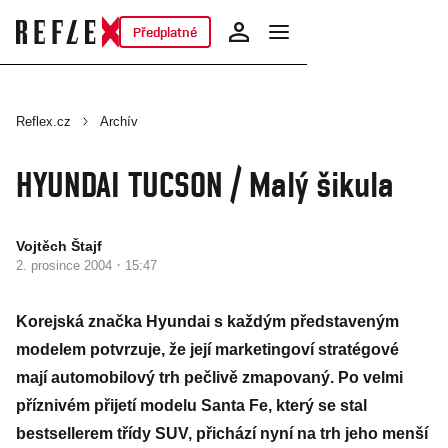
Předplatné
Reflex.cz
Archív
HYUNDAI TUCSON / Malý šikula
Vojtěch Štajf
·
2. prosince 2004
15:47
Korejská značka Hyundai s každým představeným
modelem potvrzuje, že její marketingoví stratégové
mají automobilový trh pečlivě zmapovaný. Po velmi
příznivém přijetí modelu Santa Fe, který se stal
bestsellerem třídy SUV, přichází nyní na trh jeho menší