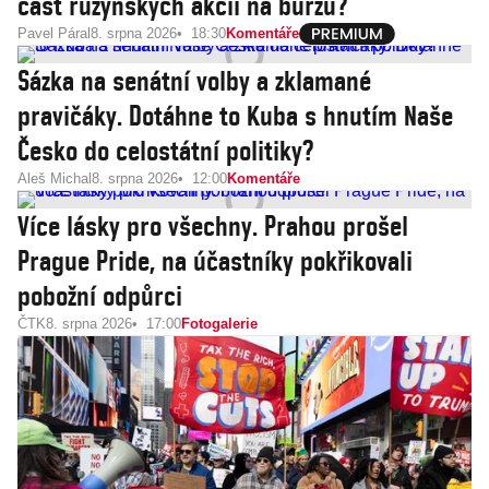
část ruzyňských akcií na burzu?
Pavel Páral
8. srpna 2026
18:30
Komentáře
Sázka na senátní volby a zklamané
pravičáky. Dotáhne to Kuba s hnutím Naše
Česko do celostátní politiky?
Aleš Michal
8. srpna 2026
12:00
Komentáře
Více lásky pro všechny. Prahou prošel
Prague Pride, na účastníky pokřikovali
pobožní odpůrci
ČTK
8. srpna 2026
17:00
Fotogalerie