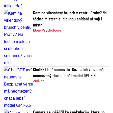
Kam na víkendový brunch v centru Prahy? Na
těchto místech si dlouhou snídani užívají i
místní
Moje Psychologie
ChatGPT teď neunavíte. Bezplatná verze má
neomezený chat a lepší model GPT-5.6
Živě.cz
Câmara se vyjádřil ke spekulacím, které ho