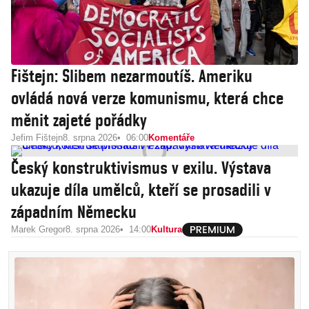
Fištejn: Slibem nezarmoutíš. Ameriku
ovládá nová verze komunismu, která chce
měnit zajeté pořádky
Jefim Fištejn
8. srpna 2026
06:00
Komentáře
Český konstruktivismus v exilu. Výstava
ukazuje díla umělců, kteří se prosadili v
západním Německu
Marek Gregor
8. srpna 2026
14:00
Kultura