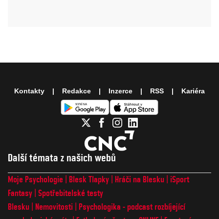
Kontakty
Redakce
Inzerce
RSS
Kariéra
Další témata z našich webů
Moje Psychologie
Blesk Tlapky
Hráči na Blesku
iSport
Fantasy
Spotřebitelské testy
Blesku
Nemovitosti
Psychologika - podcast rozbíjející