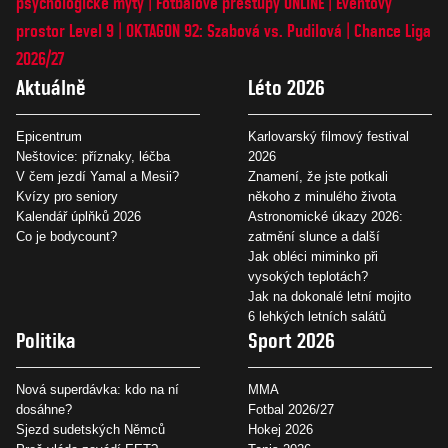
psychologické mýty
Fotbalové přestupy ONLINE
Eventový
prostor Level 9
OKTAGON 92: Szabová vs. Pudilová
Chance Liga
2026/27
Aktuálně
Léto 2026
Epicentrum
Karlovarský filmový festival
Neštovice: příznaky, léčba
2026
V čem jezdí Yamal a Mesii?
Znamení, že jste potkali
Kvízy pro seniory
někoho z minulého života
Kalendář úplňků 2026
Astronomické úkazy 2026:
Co je bodycount?
zatmění slunce a další
Jak obléci miminko při
vysokých teplotách?
Jak na dokonalé letní mojito
6 lehkých letních salátů
Politika
Sport 2026
Nová superdávka: kdo na ní
MMA
dosáhne?
Fotbal 2026/27
Sjezd sudetských Němců
Hokej 2026