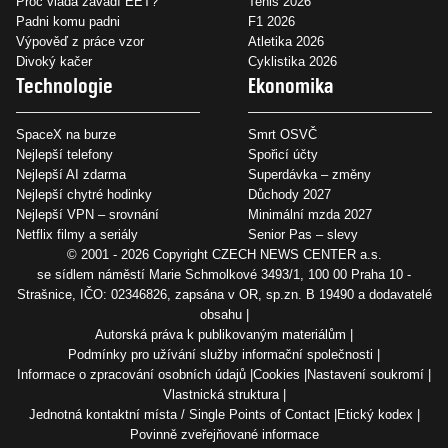
Proč vláda zavádí EET?
Tenis 2026
Padni komu padni
F1 2026
Výpověď z práce vzor
Atletika 2026
Divoký kačer
Cyklistika 2026
Technologie
Ekonomika
SpaceX na burze
Smrt OSVČ
Nejlepší telefony
Spořicí účty
Nejlepší AI zdarma
Superdávka – změny
Nejlepší chytré hodinky
Důchody 2027
Nejlepší VPN – srovnání
Minimální mzda 2027
Netflix filmy a seriály
Senior Pas – slevy
© 2001 - 2026 Copyright
CZECH NEWS CENTER a.s.
se sídlem náměstí Marie Schmolkové 3493/1, 100 00 Praha 10 -
Strašnice, IČO: 02346826, zapsána v OR, sp.zn. B 19490 a dodavatelé
obsahu
Autorská práva k publikovaným materiálům
Podmínky pro užívání služby informační společnosti
Informace o zpracování osobních údajů
Cookies
Nastavení soukromí
Vlastnická struktura
Jednotná kontaktní místa / Single Points of Contact
Etický kodex
Povinně zveřejňované informace