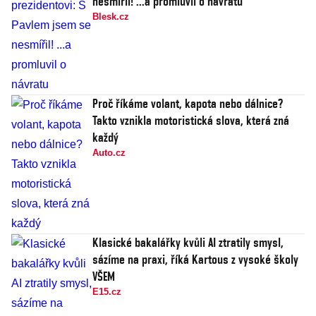
nesmířil! ...a promluvil o návratu
Blesk.cz
Proč říkáme volant, kapota nebo dálnice?
Takto vznikla motoristická slova, která zná
každý
Auto.cz
Klasické bakalářky kvůli AI ztratily smysl,
sázíme na praxi, říká Kartous z vysoké školy
VŠEM
E15.cz