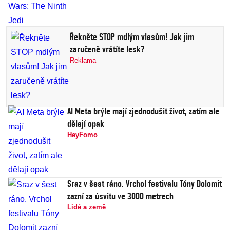
Řekněte STOP mdlým vlasům! Jak jim
zaručeně vrátíte lesk?
Reklama
AI Meta brýle mají zjednodušit život, zatím ale
dělají opak
HeyFomo
Sraz v šest ráno. Vrchol festivalu Tóny Dolomit
zazní za úsvitu ve 3000 metrech
Lidé a země