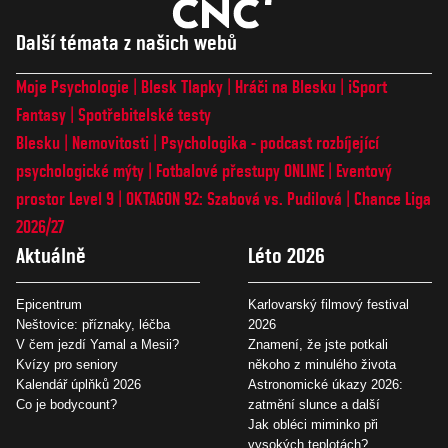
Další témata z našich webů
Moje Psychologie
Blesk Tlapky
Hráči na Blesku
iSport
Fantasy
Spotřebitelské testy
Blesku
Nemovitosti
Psychologika - podcast rozbíjející
psychologické mýty
Fotbalové přestupy ONLINE
Eventový
prostor Level 9
OKTAGON 92: Szabová vs. Pudilová
Chance Liga
2026/27
Aktuálně
Léto 2026
Epicentrum
Karlovarský filmový festival
Neštovice: příznaky, léčba
2026
V čem jezdí Yamal a Mesii?
Znamení, že jste potkali
Kvízy pro seniory
někoho z minulého života
Kalendář úplňků 2026
Astronomické úkazy 2026:
Co je bodycount?
zatmění slunce a další
Jak obléci miminko při
vysokých teplotách?