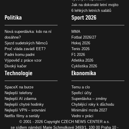
Jak na dokonalé letní mojito
6 lehkých letních salátů
Politika
Sport 2026
Nová superdávka: kdo na ní
MMA
dosáhne?
Fotbal 2026/27
Sjezd sudetských Němců
Hokej 2026
Proč vláda zavádí EET?
Tenis 2026
Padni komu padni
F1 2026
Výpověď z práce vzor
Atletika 2026
Divoký kačer
Cyklistika 2026
Technologie
Ekonomika
SpaceX na burze
Temu a clo
Nejlepší telefony
Spořicí účty
Nejlepší AI zdarma
Superdávka – změny
Nejlepší chytré hodinky
Chybějící roky k důchodu
Nejlepší VPN – srovnání
Minimální mzda 2027
Netflix filmy a seriály
Vedro v práci
© 2001 - 2026 Copyright
CZECH NEWS CENTER a.s.
se sídlem náměstí Marie Schmolkové 3493/1, 100 00 Praha 10 -