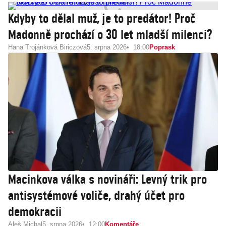
Kdyby to dělal muž, je to predátor! Proč
Madonně prochází o 30 let mladší milenci?
Hana Trojánková Biriczová
5. srpna 2026
18:00
Poprask
Macinkova válka s novináři: Levný trik pro
antisystémové voliče, drahý účet pro
demokracii
Aleš Michal
5. srpna 2026
12:00
Komentáře