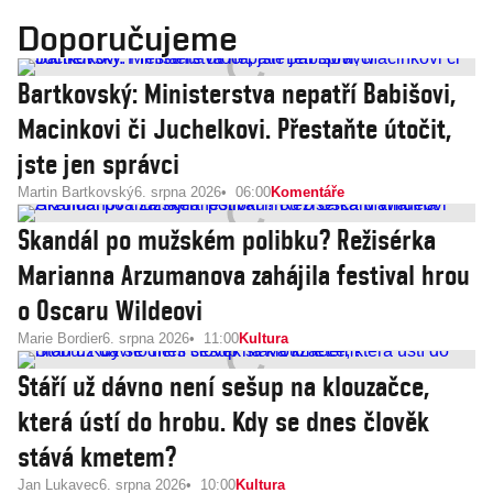
Doporučujeme
Bartkovský: Ministerstva nepatří Babišovi,
Macinkovi či Juchelkovi. Přestaňte útočit,
jste jen správci
Martin Bartkovský
6. srpna 2026
06:00
Komentáře
Skandál po mužském polibku? Režisérka
Marianna Arzumanova zahájila festival hrou
o Oscaru Wildeovi
Marie Bordier
6. srpna 2026
11:00
Kultura
Stáří už dávno není sešup na klouzačce,
která ústí do hrobu. Kdy se dnes člověk
stává kmetem?
Jan Lukavec
6. srpna 2026
10:00
Kultura