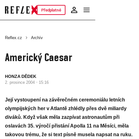
Předplatné
Reflex.cz
Archív
Americký Caesar
HONZA DĚDEK
·
2. prosince 2004
15:16
Její vystoupení na závěrečném ceremoniálu letních
olympijských her v Atlantě zhlédly přes dvě miliardy
diváků. Když však měla zazpívat astronautům při
oslavách 35. výročí přistání Apolla 11 na Měsíci, měla
takovou trému, že si text písně musela napsat na ruku.