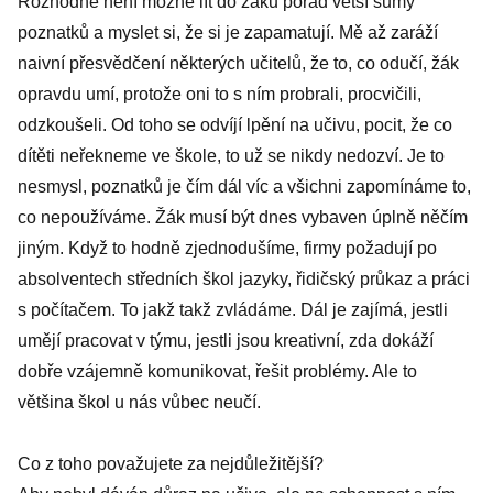
Rozhodně není možné lít do žáků pořád větší sumy
poznatků a myslet si, že si je zapamatují. Mě až zaráží
naivní přesvědčení některých učitelů, že to, co odučí, žák
opravdu umí, protože oni to s ním probrali, procvičili,
odzkoušeli. Od toho se odvíjí lpění na učivu, pocit, že co
dítěti neřekneme ve škole, to už se nikdy nedozví. Je to
nesmysl, poznatků je čím dál víc a všichni zapomínáme to,
co nepoužíváme. Žák musí být dnes vybaven úplně něčím
jiným. Když to hodně zjednodušíme, firmy požadují po
absolventech středních škol jazyky, řidičský průkaz a práci
s počítačem. To jakž takž zvládáme. Dál je zajímá, jestli
umějí pracovat v týmu, jestli jsou kreativní, zda dokáží
dobře vzájemně komunikovat, řešit problémy. Ale to
většina škol u nás vůbec neučí.
Co z toho považujete za nejdůležitější?