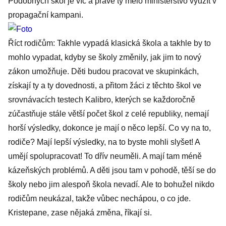
Podobných škol je víc a právě ty mělo ministerstvo využít v
propagační kampani.
Říct rodičům: Takhle vypadá klasická škola a takhle by to
mohlo vypadat, kdyby se školy změnily, jak jim to nový
zákon umožňuje. Děti budou pracovat ve skupinkách,
získají ty a ty dovednosti, a přitom žáci z těchto škol ve
srovnávacích testech Kalibro, kterých se každoročně
zúčastňuje stále větší počet škol z celé republiky, nemají
horší výsledky, dokonce je mají o něco lepší. Co vy na to,
rodiče? Mají lepší výsledky, na to byste mohli slyšet! A
umějí spolupracovat! To dřív neuměli. A mají tam méně
kázeňských problémů. A děti jsou tam v pohodě, těší se do
školy nebo jim alespoň škola nevadí. Ale to bohužel nikdo
rodičům neukázal, takže vůbec nechápou, o co jde.
Kristepane, zase nějaká změna, říkají si.