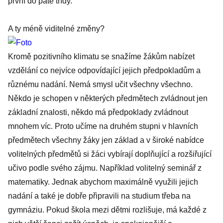
první do páté třídy.
A ty méně viditelné změny?
Kromě pozitivního klimatu se snažíme žákům nabízet
vzdělání co nejvíce odpovídající jejich předpokladům a
různému nadání. Nemá smysl učit všechny všechno.
Někdo je schopen v některých předmětech zvládnout jen
základní znalosti, někdo má předpoklady zvládnout
mnohem víc. Proto učíme na druhém stupni v hlavních
předmětech všechny žáky jen základ a v široké nabídce
volitelných předmětů si žáci vybírají doplňující a rozšiřující
učivo podle svého zájmu. Například volitelný seminář z
matematiky. Jednak abychom maximálně využili jejich
nadání a také je dobře připravili na studium třeba na
gymnáziu. Pokud škola mezi dětmi rozlišuje, má každé z