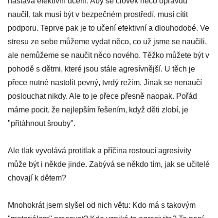
nastává efektivní učení. Aby se člověk něco opravdu
naučil, tak musí být v bezpečném prostředí, musí cítit
podporu. Teprve pak je to učení efektivní a dlouhodobé. Ve
stresu ze sebe můžeme vydat něco, co už jsme se naučili,
ale nemůžeme se naučit něco nového. Těžko můžete být v
pohodě s dětmi, které jsou stále agresívnější. U těch je
přece nutné nastolit pevný, tvrdý režim. Jinak se nenaučí
poslouchat nikdy. Ale to je přece přesně naopak. Pořád
máme pocit, že nejlepším řešením, když děti zlobí, je
"přitáhnout šrouby".
Ale tlak vyvolává protitlak a příčina rostoucí agresivity
může být i někde jinde. Zabývá se někdo tím, jak se učitelé
chovají k dětem?
Mnohokrát jsem slyšel od nich větu: Kdo má s takovým