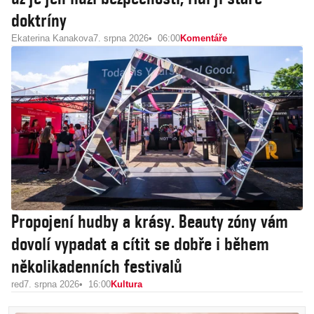
doktríny
Ekaterina Kanakova
7. srpna 2026
06:00
Komentáře
Propojení hudby a krásy. Beauty zóny vám
dovolí vypadat a cítit se dobře i během
několikadenních festivalů
red
7. srpna 2026
16:00
Kultura