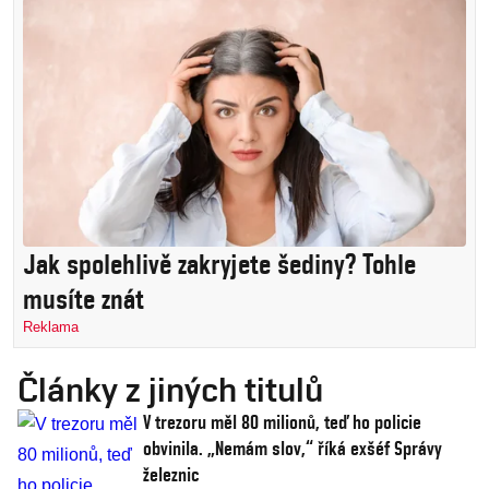
Jak spolehlivě zakryjete šediny? Tohle
musíte znát
Reklama
Články z jiných titulů
V trezoru měl 80 milionů, teď ho policie
obvinila. „Nemám slov,“ říká exšéf Správy
železnic