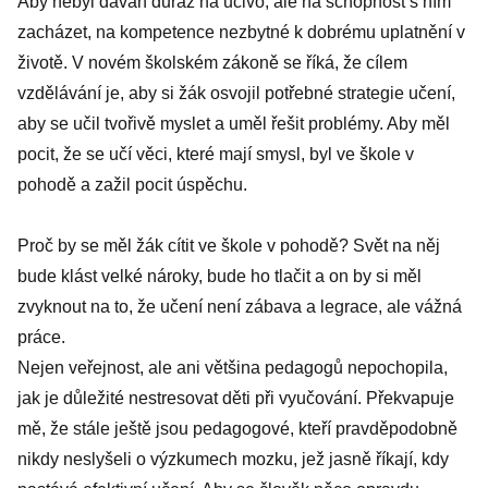
Aby nebyl dáván důraz na učivo, ale na schopnost s ním
zacházet, na kompetence nezbytné k dobrému uplatnění v
životě. V novém školském zákoně se říká, že cílem
vzdělávání je, aby si žák osvojil potřebné strategie učení,
aby se učil tvořivě myslet a uměl řešit problémy. Aby měl
pocit, že se učí věci, které mají smysl, byl ve škole v
pohodě a zažil pocit úspěchu.
Proč by se měl žák cítit ve škole v pohodě? Svět na něj
bude klást velké nároky, bude ho tlačit a on by si měl
zvyknout na to, že učení není zábava a legrace, ale vážná
práce.
Nejen veřejnost, ale ani většina pedagogů nepochopila,
jak je důležité nestresovat děti při vyučování. Překvapuje
mě, že stále ještě jsou pedagogové, kteří pravděpodobně
nikdy neslyšeli o výzkumech mozku, jež jasně říkají, kdy