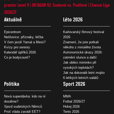
prostor Level 9
OKTAGON 92: Szabová vs. Pudilová
Chance Liga
2026/27
Aktuálně
Léto 2026
Epicentrum
Karlovarský filmový festival
Neštovice: příznaky, léčba
2026
V čem jezdí Yamal a Mesii?
Znamení, že jste potkali
Kvízy pro seniory
někoho z minulého života
Kalendář úplňků 2026
Astronomické úkazy 2026:
Co je bodycount?
zatmění slunce a další
Jak obléci miminko při
vysokých teplotách?
Jak na dokonalé letní mojito
6 lehkých letních salátů
Politika
Sport 2026
Nová superdávka: kdo na ní
MMA
dosáhne?
Fotbal 2026/27
Sjezd sudetských Němců
Hokej 2026
Proč vláda zavádí EET?
Tenis 2026