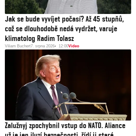
Jak se bude vyvíjet počasí? Až 45 stupňů,
což se dlouhodobě nedá vydržet, varuje
klimatolog Radim Tolasz
Viliam Buchert
7. srpna 2026
12:00
Video
Zalužnyj zpochybnil vstup do NATO. Aliance
už je jen iluzí bezpečnosti, řídí ji staré