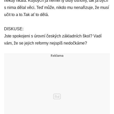
někdy říkala: Kdybych já neměl ty blbý osnovy, tak já bych
s nima dělal věci. Teď může, nikdo mu nenařizuje, že musí
učit to a to.Tak ať to dělá.
DISKUSE:
Jste spokojeni s úrovní českých základních škol? Vadí
vám, že se jejich reformy nejspíš nedočkáme?