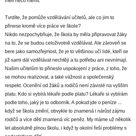
měli něco měnit.
Tvrdíte, že pomůže vzdělávání učitelů, ale co jim to
přinese kromě více práce ve škole?
Nikdo nezpochybňuje, že škola by měla připravovat žáky
na to, že se budou celoživotně vzdělávat. Ale zároveň se
bere jako samozřejmost, že je to většinou učí lidé, kteří se
již sami dál vzdělávat nechtějí a tu potřebu ani nevnímají.
Našim učitelům to přineslo uspokojení z práce, z toho, že
se mohou realizovat, a také vážnost a společenský
respekt. Ocenění od žáků a rodičů není závislé na vyšším
platu. Kdo si vybírá lékaře podle platu? Lékaře si vybírám
podle toho, jaký je to odborník. A pokud jde o peníze ...
když se škola změní, obvykle to znamená i nárůst zájmu
rodičů a více dětí znamená víc peněz. My máme už několik
let absolutně plnou školu, i když ty okolní řeší problémy s