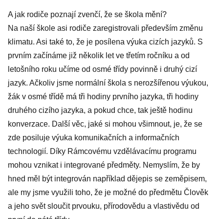
A jak rodiče poznají zvenčí, že se škola mění?
Na naší škole asi rodiče zaregistrovali především změnu
klimatu. Asi také to, že je posílena výuka cizích jazyků. S
prvním začínáme již několik let ve třetím ročníku a od
letošního roku učíme od osmé třídy povinně i druhý cizí
jazyk. Ačkoliv jsme normální škola s nerozšířenou výukou,
žák v osmé třídě má tři hodiny prvního jazyka, tři hodiny
druhého cizího jazyka, a pokud chce, tak ještě hodinu
konverzace. Další věc, jaké si mohou všimnout, je, že se
zde posiluje výuka komunikačních a informačních
technologií. Díky Rámcovému vzdělávacímu programu
mohou vznikat i integrované předměty. Nemyslím, že by
hned měl být integrován například dějepis se zeměpisem,
ale my jsme využili toho, že je možné do předmětu Člověk
a jeho svět sloučit prvouku, přírodovědu a vlastivědu od