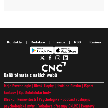
Kontakty
Redakce
Inzerce
RSS
Kariéra
Další témata z našich webů
Moje Psychologie
Blesk Tlapky
Hráči na Blesku
iSport
Fantasy
Spotřebitelské testy
Blesku
Nemovitosti
Psychologika - podcast rozbíjející
psychologické mýty
Fotbalové přestupy ONLINE
Eventový