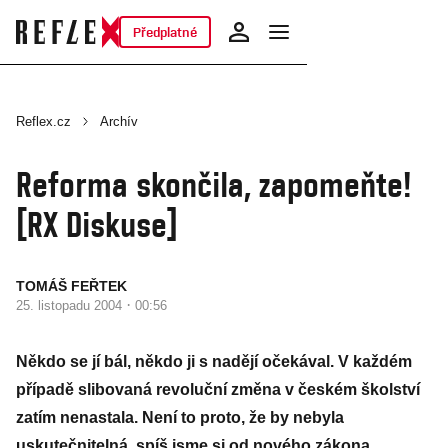
Předplatné
Reflex.cz
Archív
Reforma skončila, zapomeňte!
[RX Diskuse]
TOMÁŠ FEŘTEK
·
25. listopadu 2004
00:56
Někdo se jí bál, někdo ji s nadějí očekával. V každém
případě slibovaná revoluční změna v českém školství
zatím nenastala. Není to proto, že by nebyla
uskutečnitelná, spíš jsme si od nového zákona