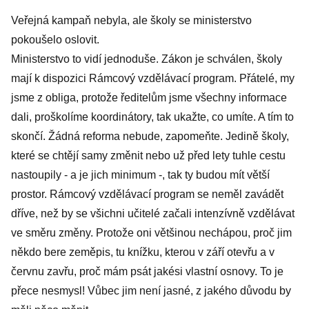
Veřejná kampaň nebyla, ale školy se ministerstvo
pokoušelo oslovit.
Ministerstvo to vidí jednoduše. Zákon je schválen, školy
mají k dispozici Rámcový vzdělávací program. Přátelé, my
jsme z obliga, protože ředitelům jsme všechny informace
dali, proškolíme koordinátory, tak ukažte, co umíte. A tím to
skončí. Žádná reforma nebude, zapomeňte. Jedině školy,
které se chtějí samy změnit nebo už před lety tuhle cestu
nastoupily - a je jich minimum -, tak ty budou mít větší
prostor. Rámcový vzdělávací program se neměl zavádět
dříve, než by se všichni učitelé začali intenzívně vzdělávat
ve směru změny. Protože oni většinou nechápou, proč jim
někdo bere zeměpis, tu knížku, kterou v září otevřu a v
červnu zavřu, proč mám psát jakési vlastní osnovy. To je
přece nesmysl! Vůbec jim není jasné, z jakého důvodu by