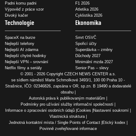
Padni komu padni
F1 2026
Výpověď z práce vzor
Atletika 2026
Divoký kačer
Cyklistika 2026
Technologie
Ekonomika
SpaceX na burze
Smrt OSVČ
Nejlepší telefony
Spořicí účty
Nejlepší AI zdarma
Superdávka – změny
Nejlepší chytré hodinky
Důchody 2027
Nejlepší VPN – srovnání
Minimální mzda 2027
Netflix filmy a seriály
Senior Pas – slevy
© 2001 - 2026 Copyright
CZECH NEWS CENTER a.s.
se sídlem náměstí Marie Schmolkové 3493/1, 100 00 Praha 10 -
Strašnice, IČO: 02346826, zapsána v OR, sp.zn. B 19490 a dodavatelé
obsahu
Autorská práva k publikovaným materiálům
Podmínky pro užívání služby informační společnosti
Informace o zpracování osobních údajů
Cookies
Nastavení soukromí
Vlastnická struktura
Jednotná kontaktní místa / Single Points of Contact
Etický kodex
Povinně zveřejňované informace