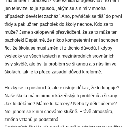
"materiálem" pracovat? Kde vzniká ta agresivita? To není
jen televize, to je způsob, jakým se s nimi v mnoha
případech devět let zachází. Ano, prvňáček se těší do první
třídy a pak už ten pacholek do školy nechce. Kdo za to
může? Jsme skálopevně přesvědčeni, že za to může ten
pacholek! Deptá mě, že nikdo kompetentní není schopen
říct, že škola se musí změnit i z těchto důvodů. I kdyby
výsledky ve všech testech a mezinárodních srovnáních
byly skvělé, ale byl tu problém se šikanou a s násilím ve
školách, tak je to přece zásadní důvod k reformě.
Hezky se to poslouchá, ale existuje důkaz, že to funguje?
Naše škola má minimum kázeňských problémů a šikany.
Jak to děláme? Máme tu karcery? Nebo ty děti tlučeme?
Ne, jenom se k nim chováme slušně. Právě atmosféra,
změna vztahů je podstatná.