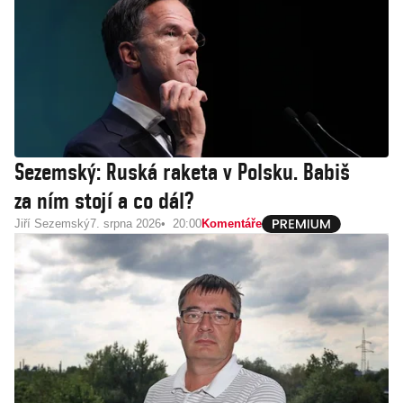
Sezemský: Ruská raketa v Polsku. Babiš
za ním stojí a co dál?
Jiří Sezemský
7. srpna 2026
20:00
Komentáře