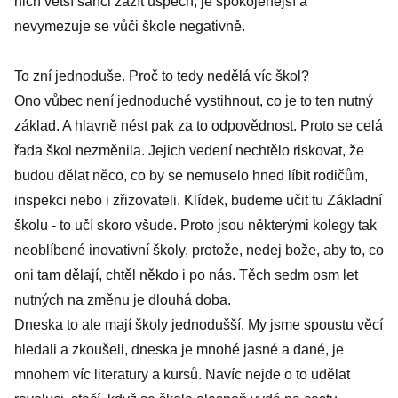
nich větší šanci zažít úspěch, je spokojenější a
nevymezuje se vůči škole negativně.
To zní jednoduše. Proč to tedy nedělá víc škol?
Ono vůbec není jednoduché vystihnout, co je to ten nutný
základ. A hlavně nést pak za to odpovědnost. Proto se celá
řada škol nezměnila. Jejich vedení nechtělo riskovat, že
budou dělat něco, co by se nemuselo hned líbit rodičům,
inspekci nebo i zřizovateli. Klídek, budeme učit tu Základní
školu - to učí skoro všude. Proto jsou některými kolegy tak
neoblíbené inovativní školy, protože, nedej bože, aby to, co
oni tam dělají, chtěl někdo i po nás. Těch sedm osm let
nutných na změnu je dlouhá doba.
Dneska to ale mají školy jednodušší. My jsme spoustu věcí
hledali a zkoušeli, dneska je mnohé jasné a dané, je
mnohem víc literatury a kursů. Navíc nejde o to udělat