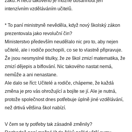
žáků. A něco takového je možné dosáhnout jen
intenzívním vzděláváním učitelů.
* To paní ministryně nevěděla, když nový školský zákon
prezentovala jako revoluční čin?
Ministerstvo především neudělalo nic pro to, aby nejen
učitelé, ale i rodiče pochopili, co se to vlastně připravuje.
Že jsou nesmyslné titulky, že ze škol zmizí matematika, že
zmizí dějepis a biflování. Nic takového nastat nemá,
nemůže a ani nenastane.
Ale dalo se říct: Učitelé a rodiče, chápeme, že každá
změna je pro vás ohrožující a bojíte se jí. Ale je nutná,
protože společnost dnes potřebuje úplně jiné vzdělávání,
než drtivá většina škol nabízí.
V čem se ty potřeby tak zásadně změnily?