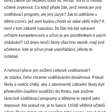
tomu žákovi po nějakou dobu víc věnují. Na to si musejí
učitelé zvyknout. Co když přijde žák, jenž nemá jen jiný
vzdělávací program, ale jiný jazyk? Jak to uděláme s
dětmi-cizinci, jež sem budou chodit ve stále větší míře? A
není v tom zákoně napsáno, že žák má být vybaven
určitými kompetencemi a učivo je jen prostředkem k jejich
získávání? Už dnes neučí školy všechno stejně, mají jiné
učebnice, kde je učivo jinak uspořádáno, přesto to
zvládají.
A nehrozí přece jen snížení celkové vzdělanosti?
Je otázka, čeho chceme vzděláváním dosáhnout. Pokud
školy a rodiče chtějí, aby z absolventů základní školy byli
především úspěšní soutěžící do Risku, pak zrušme
rámcové vzdělávací programy a dělejme to stejně jako
doposud. Ale pokud ne, je to šance. Určitě většina učitelů