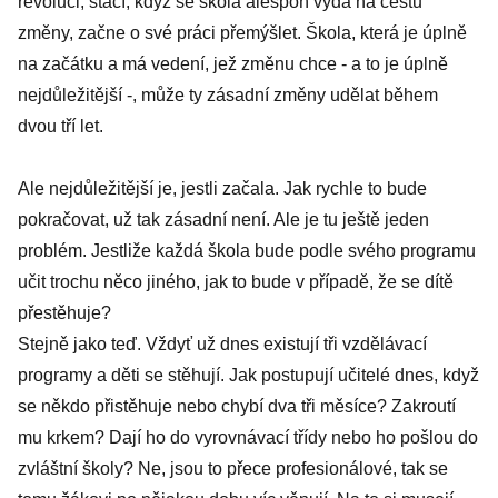
revoluci, stačí, když se škola alespoň vydá na cestu
změny, začne o své práci přemýšlet. Škola, která je úplně
na začátku a má vedení, jež změnu chce - a to je úplně
nejdůležitější -, může ty zásadní změny udělat během
dvou tří let.
Ale nejdůležitější je, jestli začala. Jak rychle to bude
pokračovat, už tak zásadní není. Ale je tu ještě jeden
problém. Jestliže každá škola bude podle svého programu
učit trochu něco jiného, jak to bude v případě, že se dítě
přestěhuje?
Stejně jako teď. Vždyť už dnes existují tři vzdělávací
programy a děti se stěhují. Jak postupují učitelé dnes, když
se někdo přistěhuje nebo chybí dva tři měsíce? Zakroutí
mu krkem? Dají ho do vyrovnávací třídy nebo ho pošlou do
zvláštní školy? Ne, jsou to přece profesionálové, tak se