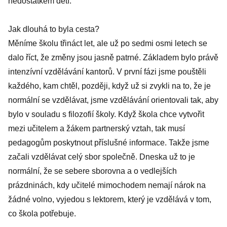
nedostatkem dětí.
Jak dlouhá to byla cesta?
Měníme školu třináct let, ale už po sedmi osmi letech se
dalo říct, že změny jsou jasně patrné. Základem bylo právě
intenzívní vzdělávání kantorů. V první fázi jsme pouštěli
každého, kam chtěl, později, když už si zvykli na to, že je
normální se vzdělávat, jsme vzdělávání orientovali tak, aby
bylo v souladu s filozofií školy. Když škola chce vytvořit
mezi učitelem a žákem partnerský vztah, tak musí
pedagogům poskytnout příslušné informace. Takže jsme
začali vzdělávat celý sbor společně. Dneska už to je
normální, že se sebere sborovna a o vedlejších
prázdninách, kdy učitelé mimochodem nemají nárok na
žádné volno, vyjedou s lektorem, který je vzdělává v tom,
co škola potřebuje.