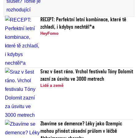
RECEPT: Perfektní letní kombinace, které tě
zchladí, i kdybys nechtěl*a
HeyFomo
Sraz v šest ráno. Vrchol festivalu Tóny Dolomit
zazní za úsvitu ve 3000 metrech
Lidé a země
Zbavíme se demence? Léky jako Ozempic
mohou přinést zásadní průlom v léčbě