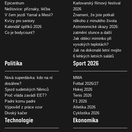
Epicentrum
Karlovarský filmový festival
Neštovice: příznaky, léčba
2026
V čem jezdí Yamal a Mesii?
Znamení, že jste potkali
Kvízy pro seniory
někoho z minulého života
Kalendář úplňků 2026
Astronomické úkazy 2026:
Co je bodycount?
zatmění slunce a další
Jak obléci miminko při
vysokých teplotách?
Jak na dokonalé letní mojito
6 lehkých letních salátů
Politika
Sport 2026
Nová superdávka: kdo na ní
MMA
dosáhne?
Fotbal 2026/27
Sjezd sudetských Němců
Hokej 2026
Proč vláda zavádí EET?
Tenis 2026
Padni komu padni
F1 2026
Výpověď z práce vzor
Atletika 2026
Divoký kačer
Cyklistika 2026
Technologie
Ekonomika