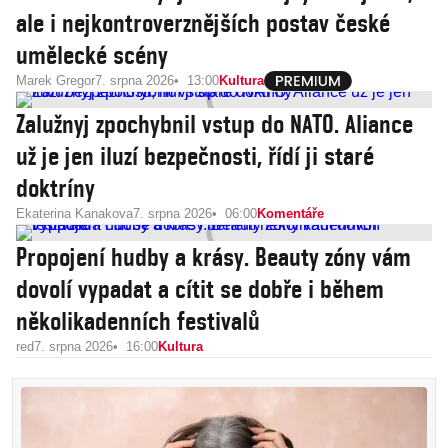
ale i nejkontroverznějších postav české
umělecké scény
Marek Gregor
7. srpna 2026
13:00
Kultura
Zalužnyj zpochybnil vstup do NATO. Aliance
už je jen iluzí bezpečnosti, řídí ji staré
doktríny
Ekaterina Kanakova
7. srpna 2026
06:00
Komentáře
Propojení hudby a krásy. Beauty zóny vám
dovolí vypadat a cítit se dobře i během
několikadenních festivalů
red
7. srpna 2026
16:00
Kultura