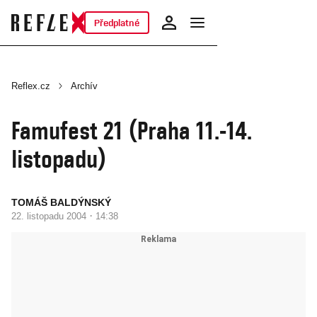
Předplatné
Reflex.cz
Archív
Famufest 21 (Praha 11.-14.
listopadu)
TOMÁŠ BALDÝNSKÝ
·
22. listopadu 2004
14:38