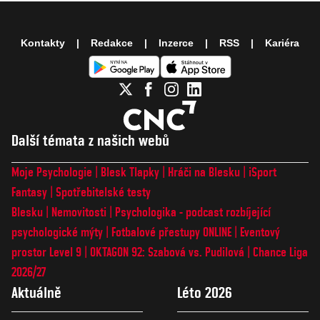
Kontakty
Redakce
Inzerce
RSS
Kariéra
Další témata z našich webů
Moje Psychologie
Blesk Tlapky
Hráči na Blesku
iSport
Fantasy
Spotřebitelské testy
Blesku
Nemovitosti
Psychologika - podcast rozbíjející
psychologické mýty
Fotbalové přestupy ONLINE
Eventový
prostor Level 9
OKTAGON 92: Szabová vs. Pudilová
Chance Liga
2026/27
Aktuálně
Léto 2026