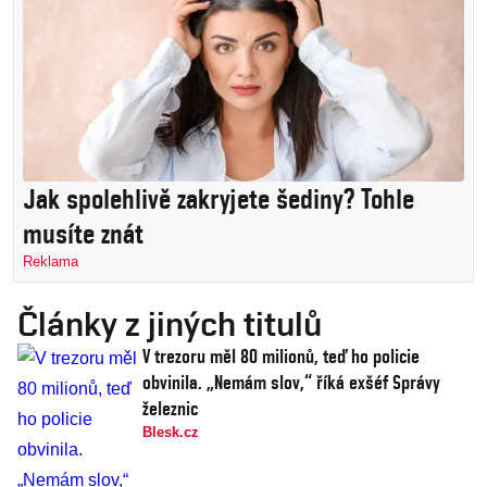
Jak spolehlivě zakryjete šediny? Tohle
musíte znát
Reklama
Články z jiných titulů
V trezoru měl 80 milionů, teď ho policie
obvinila. „Nemám slov,“ říká exšéf Správy
železnic
Blesk.cz