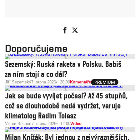
Doporučujeme
Sezemský: Ruská raketa v Polsku. Babiš
za ním stojí a co dál?
Jiří Sezemský
7. srpna 2026
20:00
Komentáře
Jak se bude vyvíjet počasí? Až 45 stupňů,
což se dlouhodobě nedá vydržet, varuje
klimatolog Radim Tolasz
Viliam Buchert
7. srpna 2026
12:00
Video
Milan Knížák: Byl jednou z nejvýraznějších,