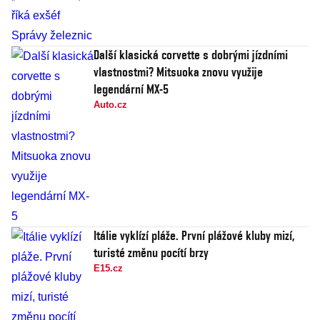
Další klasická corvette s dobrými jízdními
vlastnostmi? Mitsuoka znovu využije
legendární MX-5
Auto.cz
Itálie vyklízí pláže. První plážové kluby mizí,
turisté změnu pocítí brzy
E15.cz