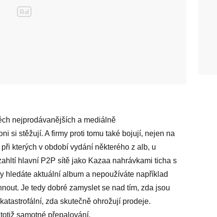
ěch nejprodávanějších a mediálně
i si stěžují. A firmy proti tomu také bojují, nejen na
 při kterých v období vydání některého z alb, u
zahltí hlavní P2P sítě jako Kazaa nahrávkami ticha s
y hledáte aktuální album a nepoužíváte například
áhnout. Je tedy dobré zamyslet se nad tím, zda jsou
atastrofální, zda skutečně ohrožují prodeje.
totiž samotné přepalování.