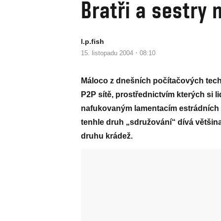
Bratři a sestry n
l.p.fish
·
15. listopadu 2004
08:10
Máloco z dnešních počítačových techn
P2P sítě, prostřednictvím kterých si 
nafukovaným lamentacím estrádních um
tenhle druh „sdružování“ dívá většin
druhu krádež.