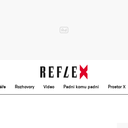
áře
Rozhovory
Video
Padni komu padni
Prostor X