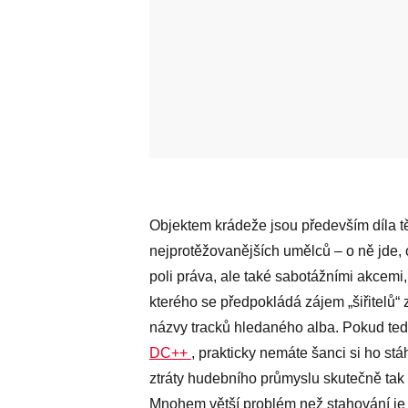
Objektem krádeže jsou především díla t
nejprotěžovanějších umělců – o ně jde, on
poli práva, ale také sabotážními akcemi,
kterého se předpokládá zájem „šiřitelů“ 
názvy tracků hledaného alba. Pokud ted
DC++
, prakticky nemáte šanci si ho st
ztráty hudebního průmyslu skutečně tak k
Mnohem větší problém než stahování je 