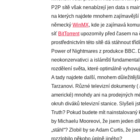
P2P sítě však nenabízejí jen data s mai
na kterých najdete mnohem zajímavější 
německý
WinMX
, kde je zajímavá komu
síť
BitTorrent
upozornily před časem na č
prostřednictvím této sítě dá stáhnout tř
Power of Nightmares z produkce BBC. Do
neokonzervativci a islámští fundamentalis
rozdělení světa, které optimálně vyhovu
A tady najdete další, mnohem důležitější
Tarzanovi. Různé televizní dokumenty ( a
americké) mnohdy ani na prodejných mé
okruh diváků televizní stanice. Slyšeli 
Truth? Pokud budete mít nainstalovaný kli
by Michaelu Mooreovi, že jsem jeden díl 
„stáhl“? Zlobil by se Adam Curtis, že js
rozzlobilo někoho úplně jiného?