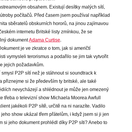
nstreamovým obsahem. Existují desítky malých sítí,
útroby počítačů. Před časem jsem používal například
nita sběratelů obskurních hororů, na jinou zajímavou
eském internetu Britské listy zmínkou, že se
ídílný dokument
Adama Curtise
.
kument je ve zkratce o tom, jak si američtí
ti vymysleli terorismus a podařilo se jim tak vytvořit
je jejich požadavkům.
 smysl P2P sítí než je stáhnout si soundtrack k
 přiznejme si že především ty britské, ale také
diích nevycházejí a shlédnout je může jen omezený
jste třeba o televizní show Michaela Moorea Awfull
ent jakékoli P2P sítě, určitě na ni narazíte. Vadilo
jeho show ukázal třem přátelům, i když jsem si ji jen
em si jeho dokument prohlédl díky P2P síti? Anebo to