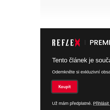
Tento článek je sou
Odemkněte si exkluzivní obsa
Koupit
Už mám předplatné.
Přihlásit