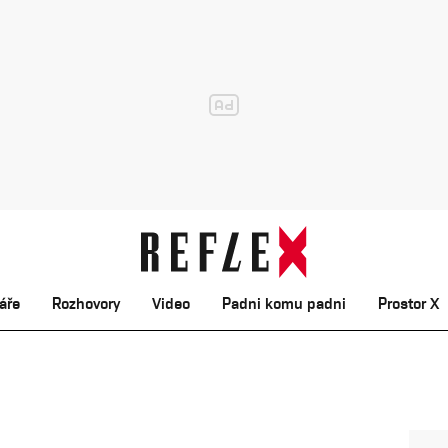
áře
Rozhovory
Video
Padni komu padni
Prostor X