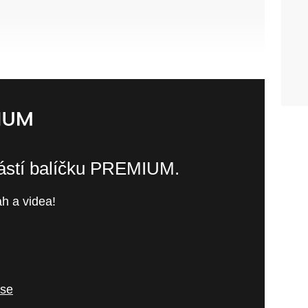
částí balíčku PREMIUM.
h a videa!
 se