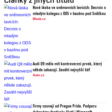
Nová láska ve sněmovních lavicích: Decroix s
mladým kolegou z ODS v bazénu pod Sněžkou
Blesk.cz
Audi Q9 mělo mít kontroverzní prvek, který
někde zakazují. Zasáhl nejvyšší šéf
Auto.cz
Firmy couvají od Prague Pride. Podporu
duhovému festivalu škrtl i Microsoft