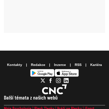
Kontakty
Redakce
Inzerce
RSS
Kariéra
Další témata z našich webů
Moje Psychologie
Blesk Tlapky
Hráči na Blesku
iSport