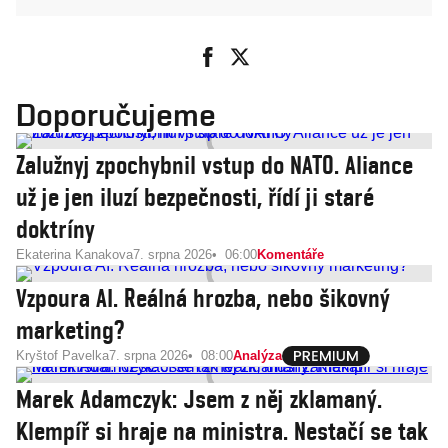
Doporučujeme
Zalužnyj zpochybnil vstup do NATO. Aliance
už je jen iluzí bezpečnosti, řídí ji staré
doktríny
Ekaterina Kanakova
7. srpna 2026
06:00
Komentáře
Vzpoura AI. Reálná hrozba, nebo šikovný
marketing?
Kryštof Pavelka
7. srpna 2026
08:00
Analýza
Marek Adamczyk: Jsem z něj zklamaný.
Klempíř si hraje na ministra. Nestačí se tak