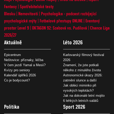
Fantasy
Spotřebitelské testy
Blesku
Nemovitosti
Psychologika - podcast rozbíjející
psychologické mýty
Fotbalové přestupy ONLINE
Eventový
prostor Level 9
OKTAGON 92: Szabová vs. Pudilová
Chance Liga
2026/27
Aktuálně
Léto 2026
Epicentrum
Karlovarský filmový festival
Neštovice: příznaky, léčba
2026
V čem jezdí Yamal a Mesii?
Znamení, že jste potkali
Kvízy pro seniory
někoho z minulého života
Kalendář úplňků 2026
Astronomické úkazy 2026:
Co je bodycount?
zatmění slunce a další
Jak obléci miminko při
vysokých teplotách?
Jak na dokonalé letní mojito
6 lehkých letních salátů
Politika
Sport 2026