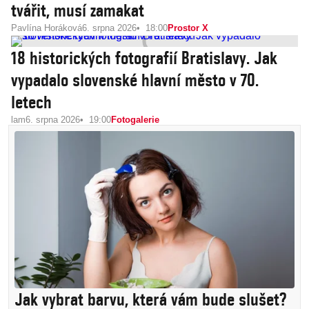
tvářit, musí zamakat
Pavlína Horáková
6. srpna 2026
18:00
Prostor X
18 historických fotografií Bratislavy. Jak
vypadalo slovenské hlavní město v 70.
letech
lam
6. srpna 2026
19:00
Fotogalerie
Jak vybrat barvu, která vám bude slušet?