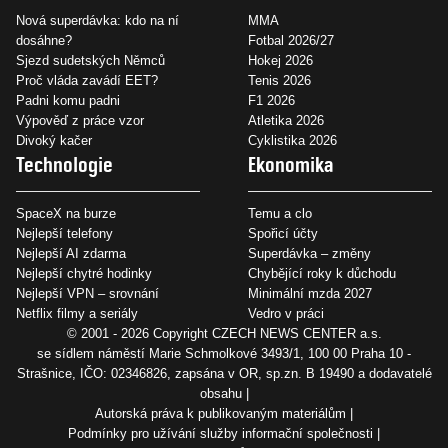
Nová superdávka: kdo na ní
MMA
dosáhne?
Fotbal 2026/27
Sjezd sudetských Němců
Hokej 2026
Proč vláda zavádí EET?
Tenis 2026
Padni komu padni
F1 2026
Výpověď z práce vzor
Atletika 2026
Divoký kačer
Cyklistika 2026
Technologie
Ekonomika
SpaceX na burze
Temu a clo
Nejlepší telefony
Spořicí účty
Nejlepší AI zdarma
Superdávka – změny
Nejlepší chytré hodinky
Chybějící roky k důchodu
Nejlepší VPN – srovnání
Minimální mzda 2027
Netflix filmy a seriály
Vedro v práci
© 2001 - 2026 Copyright
CZECH NEWS CENTER a.s.
se sídlem náměstí Marie Schmolkové 3493/1, 100 00 Praha 10 -
Strašnice, IČO: 02346826, zapsána v OR, sp.zn. B 19490 a dodavatelé
obsahu
Autorská práva k publikovaným materiálům
Podmínky pro užívání služby informační společnosti