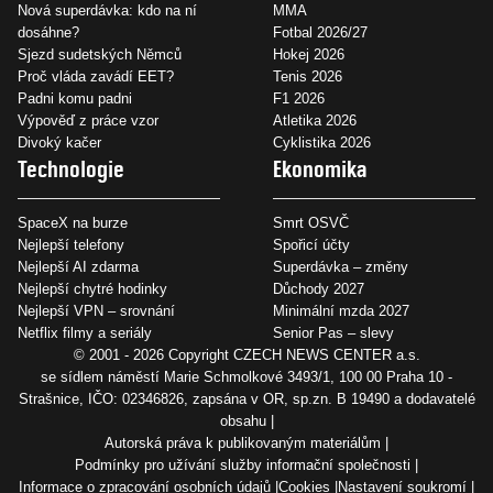
Nová superdávka: kdo na ní
MMA
dosáhne?
Fotbal 2026/27
Sjezd sudetských Němců
Hokej 2026
Proč vláda zavádí EET?
Tenis 2026
Padni komu padni
F1 2026
Výpověď z práce vzor
Atletika 2026
Divoký kačer
Cyklistika 2026
Technologie
Ekonomika
SpaceX na burze
Smrt OSVČ
Nejlepší telefony
Spořicí účty
Nejlepší AI zdarma
Superdávka – změny
Nejlepší chytré hodinky
Důchody 2027
Nejlepší VPN – srovnání
Minimální mzda 2027
Netflix filmy a seriály
Senior Pas – slevy
© 2001 - 2026 Copyright
CZECH NEWS CENTER a.s.
se sídlem náměstí Marie Schmolkové 3493/1, 100 00 Praha 10 -
Strašnice, IČO: 02346826, zapsána v OR, sp.zn. B 19490 a dodavatelé
obsahu
Autorská práva k publikovaným materiálům
Podmínky pro užívání služby informační společnosti
Informace o zpracování osobních údajů
Cookies
Nastavení soukromí