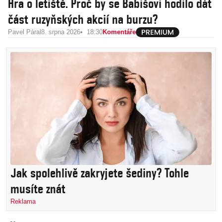
Hra o letiště. Proč by se Babišovi hodilo dát
část ruzyňských akcií na burzu?
Pavel Páral
8. srpna 2026
18:30
Komentáře
Jak spolehlivě zakryjete šediny? Tohle
musíte znát
Reklama