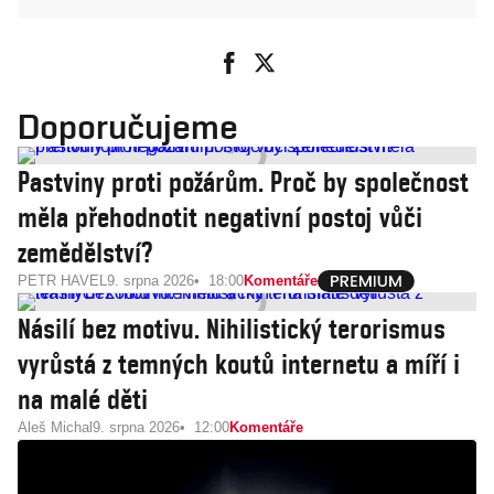
Doporučujeme
Pastviny proti požárům. Proč by společnost
měla přehodnotit negativní postoj vůči
zemědělství?
PETR HAVEL
9. srpna 2026
18:00
Komentáře
Násilí bez motivu. Nihilistický terorismus
vyrůstá z temných koutů internetu a míří i
na malé děti
Aleš Michal
9. srpna 2026
12:00
Komentáře