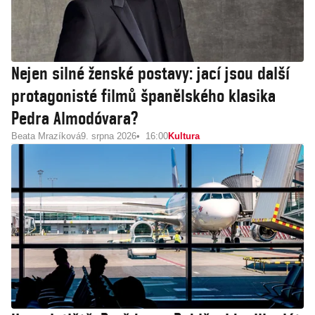
Nejen silné ženské postavy: jací jsou další
protagonisté filmů španělského klasika
Pedra Almodóvara?
Beata Mrazíková
9. srpna 2026
16:00
Kultura