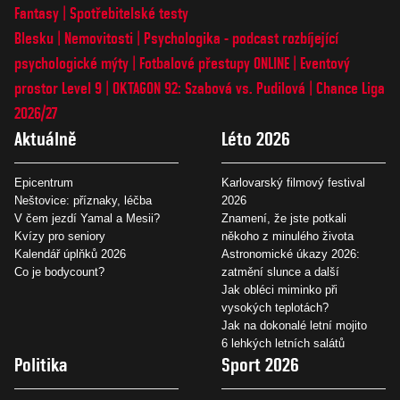
Fantasy
Spotřebitelské testy
Blesku
Nemovitosti
Psychologika - podcast rozbíjející
psychologické mýty
Fotbalové přestupy ONLINE
Eventový
prostor Level 9
OKTAGON 92: Szabová vs. Pudilová
Chance Liga
2026/27
Aktuálně
Léto 2026
Epicentrum
Karlovarský filmový festival
Neštovice: příznaky, léčba
2026
V čem jezdí Yamal a Mesii?
Znamení, že jste potkali
Kvízy pro seniory
někoho z minulého života
Kalendář úplňků 2026
Astronomické úkazy 2026:
Co je bodycount?
zatmění slunce a další
Jak obléci miminko při
vysokých teplotách?
Jak na dokonalé letní mojito
6 lehkých letních salátů
Politika
Sport 2026