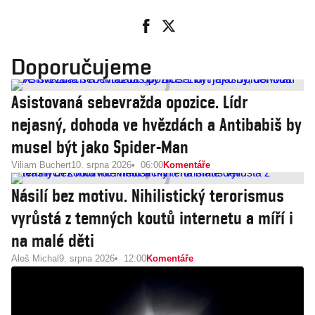
Doporučujeme
Asistovaná sebevražda opozice. Lídr
nejasný, dohoda ve hvězdách a Antibabiš by
musel být jako Spider-Man
Viliam Buchert
10. srpna 2026
06:00
Komentáře
Násilí bez motivu. Nihilistický terorismus
vyrůstá z temných koutů internetu a míří i
na malé děti
Aleš Michal
9. srpna 2026
12:00
Komentáře