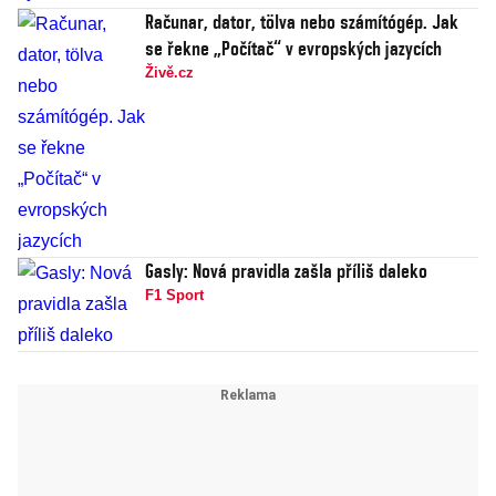
Računar, dator, tölva nebo számítógép. Jak
se řekne „Počítač“ v evropských jazycích
Živě.cz
Gasly: Nová pravidla zašla příliš daleko
F1 Sport