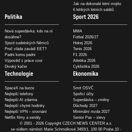
Jak na dokonalé letní mojito
6 lehkých letních salátů
Politika
Sport 2026
Nová superdávka: kdo na ní
MMA
dosáhne?
Fotbal 2026/27
Sjezd sudetských Němců
Hokej 2026
Proč vláda zavádí EET?
Tenis 2026
Padni komu padni
F1 2026
Výpověď z práce vzor
Atletika 2026
Divoký kačer
Cyklistika 2026
Technologie
Ekonomika
SpaceX na burze
Smrt OSVČ
Nejlepší telefony
Spořicí účty
Nejlepší AI zdarma
Superdávka – změny
Nejlepší chytré hodinky
Důchody 2027
Nejlepší VPN – srovnání
Minimální mzda 2027
Netflix filmy a seriály
Senior Pas – slevy
© 2001 - 2026 Copyright
CZECH NEWS CENTER a.s.
se sídlem náměstí Marie Schmolkové 3493/1, 100 00 Praha 10 -