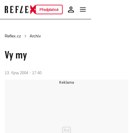
Předplatné
Reflex.cz
Archív
Vy my
·
13. října 2004
17:40