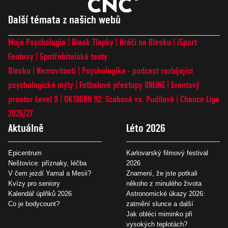
Další témata z našich webů
Moje Psychologie
Blesk Tlapky
Hráči na Blesku
iSport
Fantasy
Spotřebitelské testy
Blesku
Nemovitosti
Psychologika - podcast rozbíjející
psychologické mýty
Fotbalové přestupy ONLINE
Eventový
prostor Level 9
OKTAGON 92: Szabová vs. Pudilová
Chance Liga
2026/27
Aktuálně
Léto 2026
Epicentrum
Karlovarský filmový festival
Neštovice: příznaky, léčba
2026
V čem jezdí Yamal a Mesii?
Znamení, že jste potkali
Kvízy pro seniory
někoho z minulého života
Kalendář úplňků 2026
Astronomické úkazy 2026:
Co je bodycount?
zatmění slunce a další
Jak obléci miminko při
vysokých teplotách?