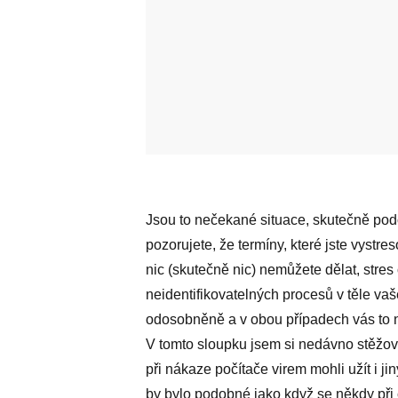
Jsou to nečekané situace, skutečně pod
pozorujete, že termíny, které jste vystres
nic (skutečně nic) nemůžete dělat, stre
neidentifikovatelných procesů v těle va
odosobněně a v obou případech vás to n
V tomto sloupku jsem si nedávno stěžova
při nákaze počítače virem mohli užít i ji
by bylo podobné jako když se někdy při ch