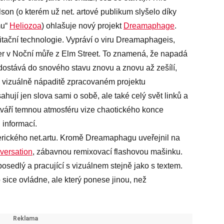
son (o kterém už net. artové publikum slyšelo díky
mu“
Heliozoa
) ohlašuje nový projekt
Dreamaphage
.
editační technologie. Vypráví o viru Dreamaphageis,
eger v Noční můře z Elm Street. To znamená, že napadá
 dostává do snového stavu znovu a znovu až zešílí,
 vizuálně nápaditě zpracovaném projektu
hují jen slova sami o sobě, ale také celý svět linků a
dotváří temnou atmosféru vize chaotického konce
 informací.
rického net.artu. Kromě Dreamaphagu uveřejnil na
versation
, zábavnou remixovací flashovou mašinku.
osedlý a pracující s vizuálnem stejně jako s textem.
 sice ovládne, ale který ponese jinou, než