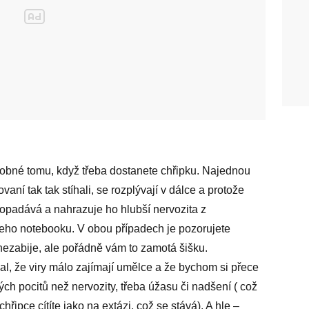
obné tomu, když třeba dostanete chřipku. Najednou
ovaní tak tak stíhali, se rozplývají v dálce a protože
s opadává a nahrazuje ho hlubší nervozita z
šeho notebooku. V obou případech je pozorujete
ezabije, ale pořádně vám to zamotá šišku.
l, že viry málo zajímají umělce a že bychom si přece
ných pocitů než nervozity, třeba úžasu či nadšení ( což
řipce cítíte jako na extázi, což se stává). A hle –