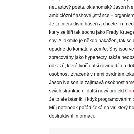
net. artový poeta, oklahomský Jason Nel
ambiciózní flashové „stránce – organis
Je to interaktivní báseň a chcete-li i m
který se šíří tak trochu jako Fredy Kru
sny. A jakmile je někdo nakažen, tak se
upadne do komatu a zemře. Sny jsou ve
zpracovány jako hypertexty, takže neobsa
odkazů, které tvoří další rovinu díla a 
osobnosti ztracené v nemilosrdném toku
Jason Nelson je zajímavá osobnost ame
svých stránkách i další nový projekt
Con
Je to ale básník, i když programováním p
Můj notebook pořád čeká na vir, který ho
destruktivní informaci.