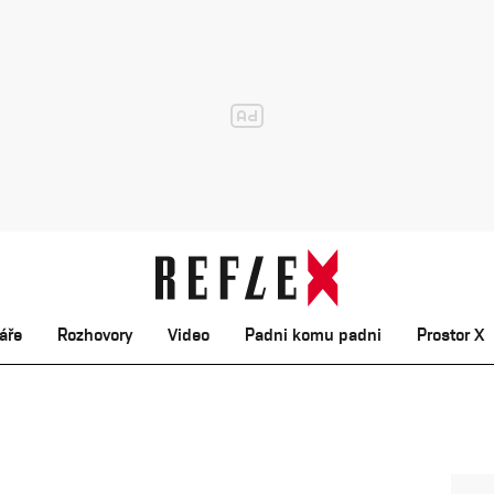
áře
Rozhovory
Video
Padni komu padni
Prostor X