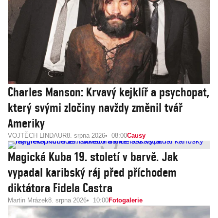
Charles Manson: Krvavý kejklíř a psychopat,
který svými zločiny navždy změnil tvář
Ameriky
VOJTĚCH LINDAUR
8. srpna 2026
08:00
Causy
Magická Kuba 19. století v barvě. Jak
vypadal karibský ráj před příchodem
diktátora Fidela Castra
Martin Mrázek
8. srpna 2026
10:00
Fotogalerie