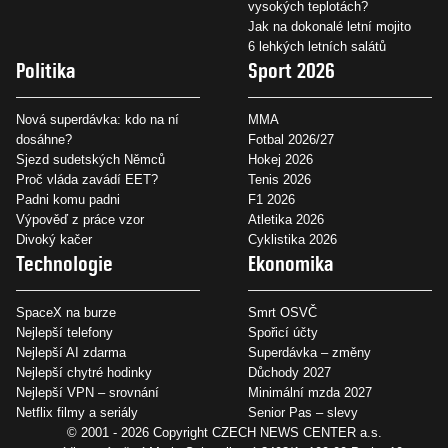
vysokých teplotách?
Jak na dokonalé letní mojito
6 lehkých letních salátů
Politika
Sport 2026
Nová superdávka: kdo na ní
MMA
dosáhne?
Fotbal 2026/27
Sjezd sudetských Němců
Hokej 2026
Proč vláda zavádí EET?
Tenis 2026
Padni komu padni
F1 2026
Výpověď z práce vzor
Atletika 2026
Divoký kačer
Cyklistika 2026
Technologie
Ekonomika
SpaceX na burze
Smrt OSVČ
Nejlepší telefony
Spořicí účty
Nejlepší AI zdarma
Superdávka – změny
Nejlepší chytré hodinky
Důchody 2027
Nejlepší VPN – srovnání
Minimální mzda 2027
Netflix filmy a seriály
Senior Pas – slevy
© 2001 - 2026 Copyright
CZECH NEWS CENTER a.s.