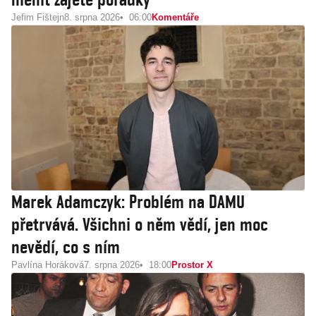
Jefim Fištejn
8. srpna 2026
06:00
Komentáře
Marek Adamczyk: Problém na DAMU
přetrvává. Všichni o něm vědí, jen moc
nevědí, co s ním
Pavlína Horáková
7. srpna 2026
18:00
Prostor X