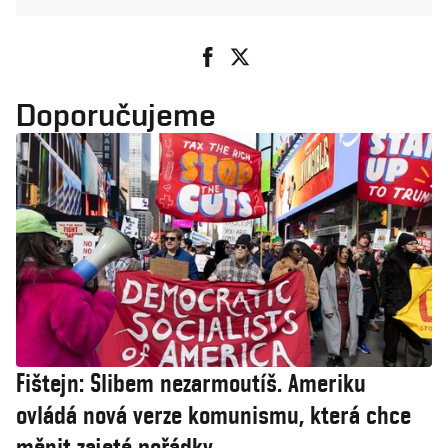
Doporučujeme
Fištejn: Slibem nezarmoutíš. Ameriku
ovládá nová verze komunismu, která chce
měnit zajeté pořádky