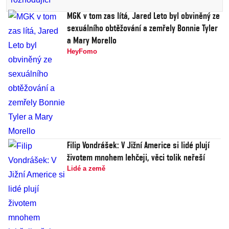
MGK v tom zas lítá, Jared Leto byl obviněný ze
sexuálního obtěžování a zemřely Bonnie Tyler
a Mary Morello
HeyFomo
Filip Vondrášek: V Jižní Americe si lidé plují
životem mnohem lehčeji, věci tolik neřeší
Lidé a země