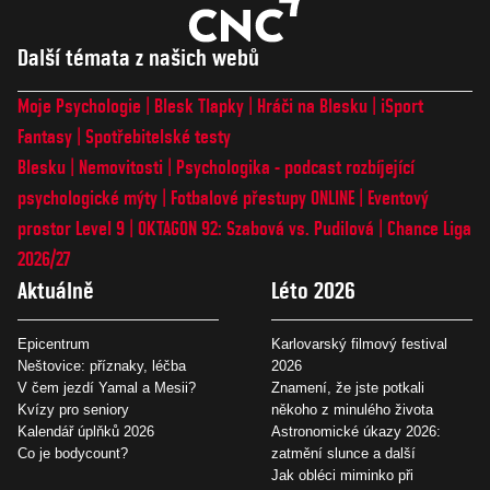
Další témata z našich webů
Moje Psychologie
Blesk Tlapky
Hráči na Blesku
iSport
Fantasy
Spotřebitelské testy
Blesku
Nemovitosti
Psychologika - podcast rozbíjející
psychologické mýty
Fotbalové přestupy ONLINE
Eventový
prostor Level 9
OKTAGON 92: Szabová vs. Pudilová
Chance Liga
2026/27
Aktuálně
Léto 2026
Epicentrum
Karlovarský filmový festival
Neštovice: příznaky, léčba
2026
V čem jezdí Yamal a Mesii?
Znamení, že jste potkali
Kvízy pro seniory
někoho z minulého života
Kalendář úplňků 2026
Astronomické úkazy 2026:
Co je bodycount?
zatmění slunce a další
Jak obléci miminko při