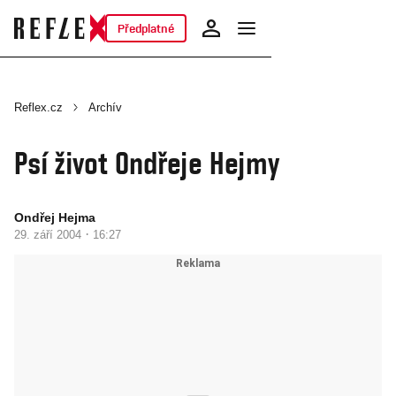
Předplatné
Reflex.cz
Archív
Psí život Ondřeje Hejmy
Ondřej Hejma
·
29. září 2004
16:27