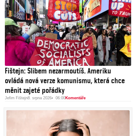
Fištejn: Slibem nezarmoutíš. Ameriku
ovládá nová verze komunismu, která chce
měnit zajeté pořádky
Jefim Fištejn
8. srpna 2026
06:00
Komentáře