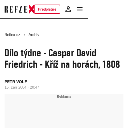
Předplatné
Reflex.cz
Archív
Dílo týdne - Caspar David
Friedrich - Kříž na horách, 1808
PETR VOLF
·
15. září 2004
20:47