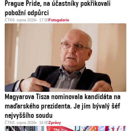
Prague Pride, na účastníky pokřikovali
pobožní odpůrci
ČTK
8. srpna 2026
17:00
Fotogalerie
Magyarova Tisza nominovala kandidáta na
maďarského prezidenta. Je jím bývalý šéf
nejvyššího soudu
ČTK
8. srpna 2026
16:00
Zprávy