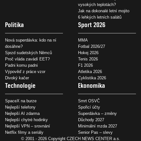
vysokých teplotách?
Jak na dokonalé letní mojito
6 lehkých letních salátů
Politika
Sport 2026
Nová superdávka: kdo na ní
MMA
dosáhne?
Fotbal 2026/27
Sjezd sudetských Němců
Hokej 2026
Proč vláda zavádí EET?
Tenis 2026
Padni komu padni
F1 2026
Výpověď z práce vzor
Atletika 2026
Divoký kačer
Cyklistika 2026
Technologie
Ekonomika
SpaceX na burze
Smrt OSVČ
Nejlepší telefony
Spořicí účty
Nejlepší AI zdarma
Superdávka – změny
Nejlepší chytré hodinky
Důchody 2027
Nejlepší VPN – srovnání
Minimální mzda 2027
Netflix filmy a seriály
Senior Pas – slevy
© 2001 - 2026 Copyright
CZECH NEWS CENTER a.s.