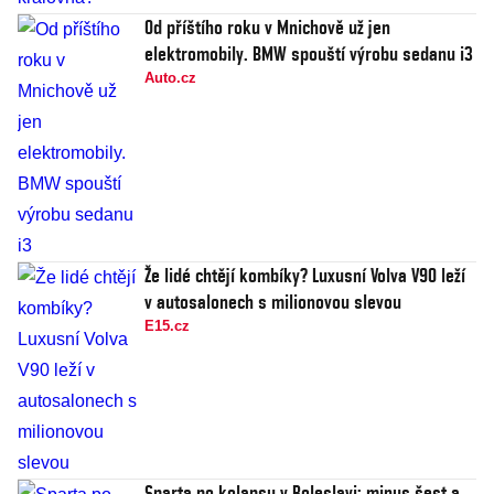
Od příštího roku v Mnichově už jen
elektromobily. BMW spouští výrobu sedanu i3
Auto.cz
Že lidé chtějí kombíky? Luxusní Volva V90 leží
v autosalonech s milionovou slevou
E15.cz
Sparta po kolapsu v Boleslavi: minus šest a