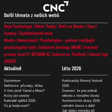
Další témata z našich webů
Moje Psychologie
Blesk Tlapky
Hráči na Blesku
iSport
Fantasy
Spotřebitelské testy
Blesku
Nemovitosti
Psychologika - podcast rozbíjející
psychologické mýty
Fotbalové přestupy ONLINE
Eventový
prostor Level 9
OKTAGON 92: Szabová vs. Pudilová
Chance Liga
2026/27
Aktuálně
Léto 2026
Epicentrum
Karlovarský filmový festival
Neštovice: příznaky, léčba
2026
V čem jezdí Yamal a Mesii?
Znamení, že jste potkali
Kvízy pro seniory
někoho z minulého života
Kalendář úplňků 2026
Astronomické úkazy 2026:
Co je bodycount?
zatmění slunce a další
Jak obléci miminko při