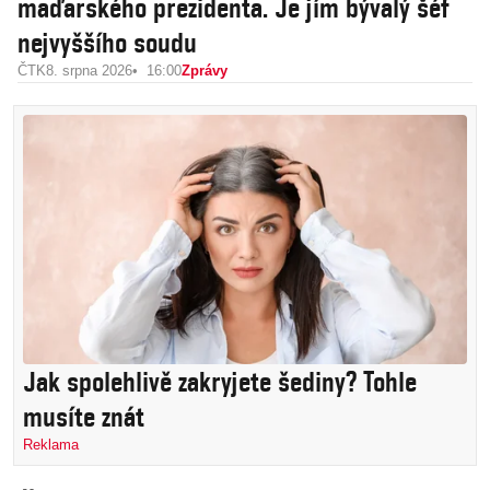
maďarského prezidenta. Je jím bývalý šéf
nejvyššího soudu
ČTK
8. srpna 2026
16:00
Zprávy
Jak spolehlivě zakryjete šediny? Tohle
musíte znát
Reklama