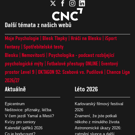
Další témata z našich webů
Moje Psychologie
Blesk Tlapky
Hráči na Blesku
iSport
Fantasy
Spotřebitelské testy
Blesku
Nemovitosti
Psychologika - podcast rozbíjející
psychologické mýty
Fotbalové přestupy ONLINE
Eventový
prostor Level 9
OKTAGON 92: Szabová vs. Pudilová
Chance Liga
2026/27
Aktuálně
Léto 2026
Epicentrum
Karlovarský filmový festival
Neštovice: příznaky, léčba
2026
V čem jezdí Yamal a Mesii?
Znamení, že jste potkali
Kvízy pro seniory
někoho z minulého života
Kalendář úplňků 2026
Astronomické úkazy 2026:
Co je bodycount?
zatmění slunce a další