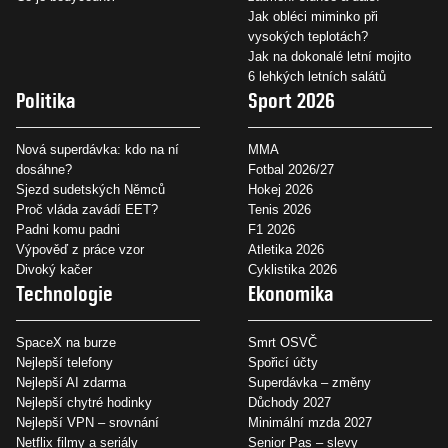
Jak obléci miminko při
vysokých teplotách?
Jak na dokonalé letní mojito
6 lehkých letních salátů
Politika
Sport 2026
Nová superdávka: kdo na ní
MMA
dosáhne?
Fotbal 2026/27
Sjezd sudetských Němců
Hokej 2026
Proč vláda zavádí EET?
Tenis 2026
Padni komu padni
F1 2026
Výpověď z práce vzor
Atletika 2026
Divoký kačer
Cyklistika 2026
Technologie
Ekonomika
SpaceX na burze
Smrt OSVČ
Nejlepší telefony
Spořicí účty
Nejlepší AI zdarma
Superdávka – změny
Nejlepší chytré hodinky
Důchody 2027
Nejlepší VPN – srovnání
Minimální mzda 2027
Netflix filmy a seriály
Senior Pas – slevy