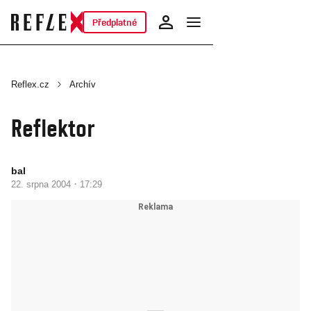
Předplatné
Reflex.cz
Archív
Reflektor
bal
·
22. srpna 2004
17:29