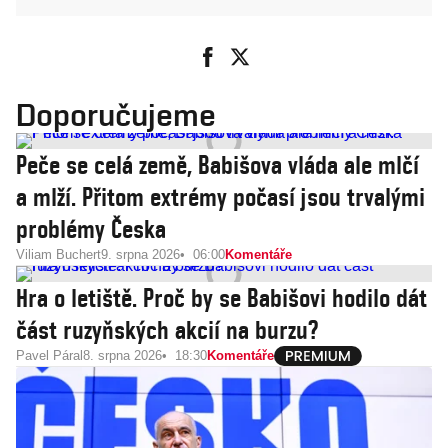
Doporučujeme
Peče se celá země, Babišova vláda ale mlčí
a mlží. Přitom extrémy počasí jsou trvalými
problémy Česka
Viliam Buchert
9. srpna 2026
06:00
Komentáře
Hra o letiště. Proč by se Babišovi hodilo dát
část ruzyňských akcií na burzu?
Pavel Páral
8. srpna 2026
18:30
Komentáře