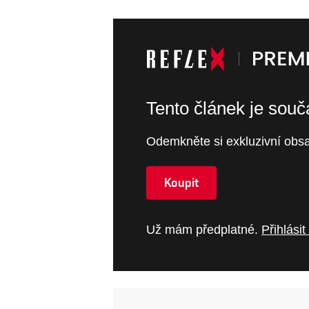
Tento článek je sou
Odemkněte si exkluzivní obsa
Koupit
Už mám předplatné.
Přihlásit