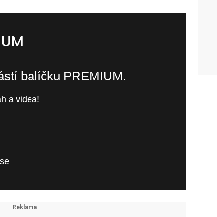
částí balíčku PREMIUM.
h a videa!
 se