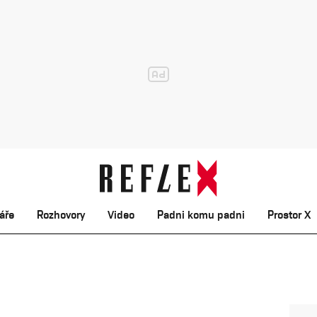
áře
Rozhovory
Video
Padni komu padni
Prostor X