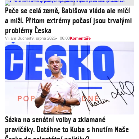
Peče se celá země, Babišova vláda ale mlčí
a mlží. Přitom extrémy počasí jsou trvalými
problémy Česka
Viliam Buchert
9. srpna 2026
06:00
Komentáře
Sázka na senátní volby a zklamané
pravičáky. Dotáhne to Kuba s hnutím Naše