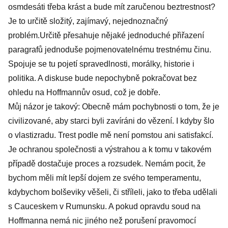
osmdesáti třeba krást a bude mít zaručenou beztrestnost?
Je to určitě složitý, zajímavý, nejednoznačný
problém.Určitě přesahuje nějaké jednoduché přiřazení
paragrafů jednoduše pojmenovatelnému trestnému činu.
Spojuje se tu pojetí spravedlnosti, morálky, historie i
politika. A diskuse bude nepochybně pokračovat bez
ohledu na Hoffmannův osud, což je dobře.
Můj názor je takový: Obecně mám pochybnosti o tom, že je
civilizované, aby starci byli zavíráni do vězení. I kdyby šlo
o vlastizradu. Trest podle mě není pomstou ani satisfakcí.
Je ochranou společnosti a výstrahou a k tomu v takovém
případě dostačuje proces a rozsudek. Nemám pocit, že
bychom měli mít lepší dojem ze svého temperamentu,
kdybychom bolševiky věšeli, či stříleli, jako to třeba udělali
s Cauceskem v Rumunsku. A pokud opravdu soud na
Hoffmanna nemá nic jiného než porušení pravomocí