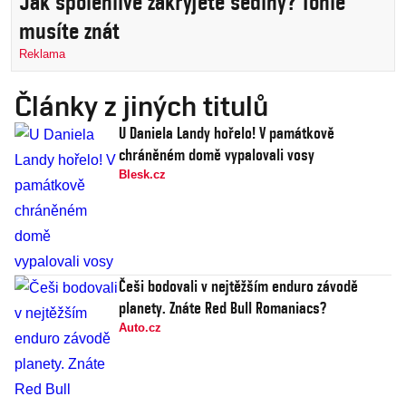
Jak spolehlivě zakryjete šediny? Tohle
musíte znát
Reklama
Články z jiných titulů
U Daniela Landy hořelo! V památkově
chráněném domě vypalovali vosy
Blesk.cz
Češi bodovali v nejtěžším enduro závodě
planety. Znáte Red Bull Romaniacs?
Auto.cz