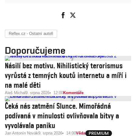
Reflex.cz - Ostatní autoři
Doporučujeme
Násilí bez motivu. Nihilistický terorismus
vyrůstá z temných koutů internetu a míří i
na malé děti
Aleš Michal
9. srpna 2026
12:00
Komentáře
Čeká nás zatmění Slunce. Mimořádná
podívaná v minulosti ovlivňovala bitvy a
vyvolávala paniku
Jan Antonín Novák
9. srpna 2026
14:00
Věda