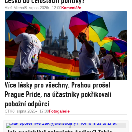
Česko do celostátní politiky?
Aleš Michal
8. srpna 2026
12:00
Komentáře
Více lásky pro všechny. Prahou prošel
Prague Pride, na účastníky pokřikovali
pobožní odpůrci
ČTK
8. srpna 2026
17:00
Fotogalerie