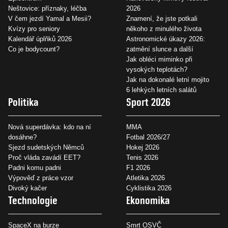
Neštovice: příznaky, léčba
2026
V čem jezdí Yamal a Mesii?
Znamení, že jste potkali
Kvízy pro seniory
někoho z minulého života
Kalendář úplňků 2026
Astronomické úkazy 2026:
Co je bodycount?
zatmění slunce a další
Jak obléci miminko při
vysokých teplotách?
Jak na dokonalé letní mojito
6 lehkých letních salátů
Politika
Sport 2026
Nová superdávka: kdo na ní
MMA
dosáhne?
Fotbal 2026/27
Sjezd sudetských Němců
Hokej 2026
Proč vláda zavádí EET?
Tenis 2026
Padni komu padni
F1 2026
Výpověď z práce vzor
Atletika 2026
Divoký kačer
Cyklistika 2026
Technologie
Ekonomika
SpaceX na burze
Smrt OSVČ