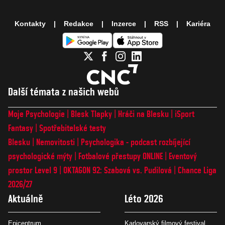
Kontakty
Redakce
Inzerce
RSS
Kariéra
Další témata z našich webů
Moje Psychologie
Blesk Tlapky
Hráči na Blesku
iSport
Fantasy
Spotřebitelské testy
Blesku
Nemovitosti
Psychologika - podcast rozbíjející
psychologické mýty
Fotbalové přestupy ONLINE
Eventový
prostor Level 9
OKTAGON 92: Szabová vs. Pudilová
Chance Liga
2026/27
Aktuálně
Léto 2026
Epicentrum
Karlovarský filmový festival