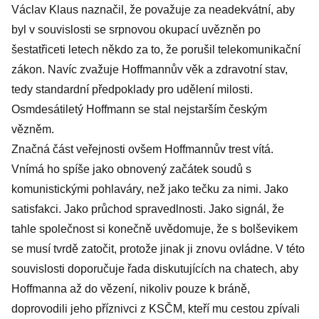
Václav Klaus naznačil, že považuje za neadekvátní, aby
byl v souvislosti se srpnovou okupací uvězněn po
šestatřiceti letech někdo za to, že porušil telekomunikační
zákon. Navíc zvažuje Hoffmannův věk a zdravotní stav,
tedy standardní předpoklady pro udělení milosti.
Osmdesátiletý Hoffmann se stal nejstarším českým
vězněm.
Značná část veřejnosti ovšem Hoffmannův trest vítá.
Vnímá ho spíše jako obnovený začátek soudů s
komunistickými pohlaváry, než jako tečku za nimi. Jako
satisfakci. Jako průchod spravedlnosti. Jako signál, že
tahle společnost si konečně uvědomuje, že s bolševikem
se musí tvrdě zatočit, protože jinak ji znovu ovládne. V této
souvislosti doporučuje řada diskutujících na chatech, aby
Hoffmanna až do vězení, nikoliv pouze k bráně,
doprovodili jeho příznivci z KSČM, kteří mu cestou zpívali