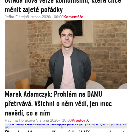
ovládá nová verze komunismu, která chce
měnit zajeté pořádky
Jefim Fištejn
8. srpna 2026
06:00
Komentáře
Marek Adamczyk: Problém na DAMU
přetrvává. Všichni o něm vědí, jen moc
nevědí, co s ním
Pavlína Horáková
7. srpna 2026
18:00
Prostor X