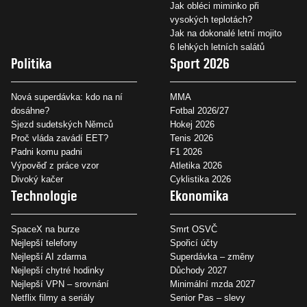
Jak obléci miminko při
vysokých teplotách?
Jak na dokonalé letní mojito
6 lehkých letních salátů
Politika
Sport 2026
Nová superdávka: kdo na ní
MMA
dosáhne?
Fotbal 2026/27
Sjezd sudetských Němců
Hokej 2026
Proč vláda zavádí EET?
Tenis 2026
Padni komu padni
F1 2026
Výpověď z práce vzor
Atletika 2026
Divoký kačer
Cyklistika 2026
Technologie
Ekonomika
SpaceX na burze
Smrt OSVČ
Nejlepší telefony
Spořicí účty
Nejlepší AI zdarma
Superdávka – změny
Nejlepší chytré hodinky
Důchody 2027
Nejlepší VPN – srovnání
Minimální mzda 2027
Netflix filmy a seriály
Senior Pas – slevy