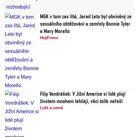
MGK v tom zas lítá, Jared Leto byl obviněný ze
sexuálního obtěžování a zemřely Bonnie Tyler
a Mary Morello
HeyFomo
Filip Vondrášek: V Jižní Americe si lidé plují
životem mnohem lehčeji, věci tolik neřeší
Lidé a země