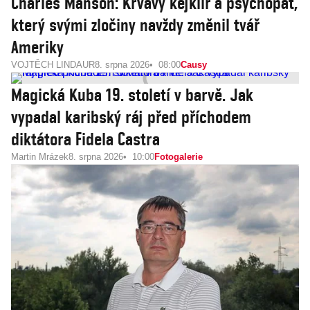
Charles Manson: Krvavý kejklíř a psychopat,
který svými zločiny navždy změnil tvář
Ameriky
VOJTĚCH LINDAUR
8. srpna 2026
08:00
Causy
Magická Kuba 19. století v barvě. Jak
vypadal karibský ráj před příchodem
diktátora Fidela Castra
Martin Mrázek
8. srpna 2026
10:00
Fotogalerie