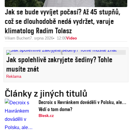
Jak se bude vyvíjet počasí? Až 45 stupňů,
což se dlouhodobě nedá vydržet, varuje
klimatolog Radim Tolasz
Viliam Buchert
7. srpna 2026
12:00
Video
Jak spolehlivě zakryjete šediny? Tohle
musíte znát
Reklama
Články z jiných titulů
Decroix s Havránkem dováděli v Polsku, ale…
Vědí o tom doma?
Blesk.cz