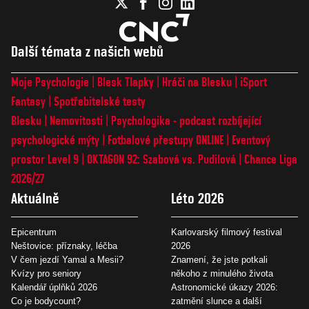
Další témata z našich webů
Moje Psychologie
Blesk Tlapky
Hráči na Blesku
iSport
Fantasy
Spotřebitelské testy
Blesku
Nemovitosti
Psychologika - podcast rozbíjející
psychologické mýty
Fotbalové přestupy ONLINE
Eventový
prostor Level 9
OKTAGON 92: Szabová vs. Pudilová
Chance Liga
2026/27
Aktuálně
Léto 2026
Epicentrum
Karlovarský filmový festival
Neštovice: příznaky, léčba
2026
V čem jezdí Yamal a Mesii?
Znamení, že jste potkali
Kvízy pro seniory
někoho z minulého života
Kalendář úplňků 2026
Astronomické úkazy 2026:
Co je bodycount?
zatmění slunce a další