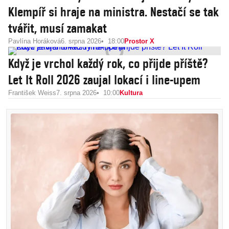
Klempíř si hraje na ministra. Nestačí se tak
tvářit, musí zamakat
Pavlína Horáková
6. srpna 2026
18:00
Prostor X
Když je vrchol každý rok, co přijde příště?
Let It Roll 2026 zaujal lokací i line-upem
František Weiss
7. srpna 2026
10:00
Kultura