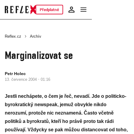
Předplatné
Reflex.cz
Archív
Marginalizovat se
Petr Holec
·
13. července 2004
01:16
Jestli nechápete, o čem je řeč, nevadí. Jde o politicko-
byrokratický newspeak, jemuž obvykle nikdo
nerozumí, protože nic neznamená. Často včetně
politiků a byrokratů, kteří ho právě proto tak rádi
používají. Vždycky se pak můžou distancovat od toho,