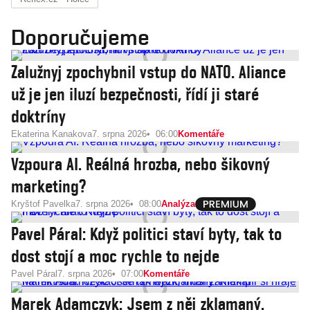
Doporučujeme
Zalužnyj zpochybnil vstup do NATO. Aliance
už je jen iluzí bezpečnosti, řídí ji staré
doktríny
Ekaterina Kanakova
7. srpna 2026
06:00
Komentáře
Vzpoura AI. Reálná hrozba, nebo šikovný
marketing?
Kryštof Pavelka
7. srpna 2026
08:00
Analýza
Pavel Páral: Když politici staví byty, tak to
dost stojí a moc rychle to nejde
Pavel Páral
7. srpna 2026
07:00
Komentáře
Marek Adamczyk: Jsem z něj zklamaný.