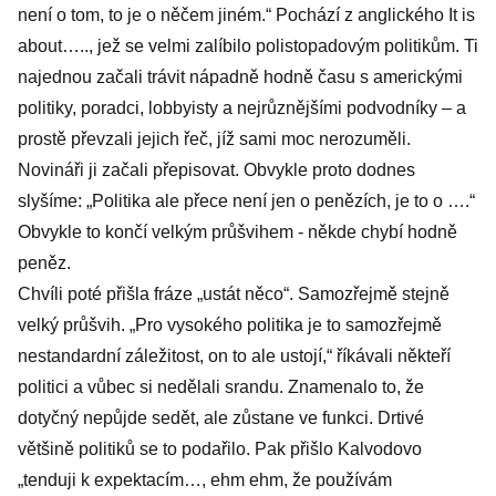
není o tom, to je o něčem jiném.“ Pochází z anglického It is
about….., jež se velmi zalíbilo polistopadovým politikům. Ti
najednou začali trávit nápadně hodně času s americkými
politiky, poradci, lobbyisty a nejrůznějšími podvodníky – a
prostě převzali jejich řeč, jíž sami moc nerozuměli.
Novináři ji začali přepisovat. Obvykle proto dodnes
slyšíme: „Politika ale přece není jen o penězích, je to o ….“
Obvykle to končí velkým průšvihem - někde chybí hodně
peněz.
Chvíli poté přišla fráze „ustát něco“. Samozřejmě stejně
velký průšvih. „Pro vysokého politika je to samozřejmě
nestandardní záležitost, on to ale ustojí,“ říkávali někteří
politici a vůbec si nedělali srandu. Znamenalo to, že
dotyčný nepůjde sedět, ale zůstane ve funkci. Drtivé
většině politiků se to podařilo. Pak přišlo Kalvodovo
„tenduji k expektacím…, ehm ehm, že používám