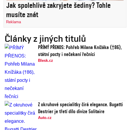
Jak spolehlivě zakryjete šediny? Tohle
musíte znát
Reklama
Články z jiných titulů
PŘÍMÝ PŘENOS: Pohřeb Milana Knížáka (†86),
státní pocty i nečekaní řečníci
Blesk.cz
Z okruhové specialitky čirá elegance. Bugatti
Destrier je třetí dílo divize Solitaire
Auto.cz