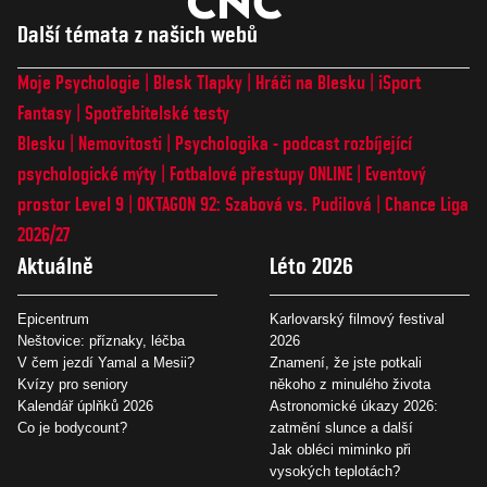
Další témata z našich webů
Moje Psychologie
Blesk Tlapky
Hráči na Blesku
iSport
Fantasy
Spotřebitelské testy
Blesku
Nemovitosti
Psychologika - podcast rozbíjející
psychologické mýty
Fotbalové přestupy ONLINE
Eventový
prostor Level 9
OKTAGON 92: Szabová vs. Pudilová
Chance Liga
2026/27
Aktuálně
Léto 2026
Epicentrum
Karlovarský filmový festival
Neštovice: příznaky, léčba
2026
V čem jezdí Yamal a Mesii?
Znamení, že jste potkali
Kvízy pro seniory
někoho z minulého života
Kalendář úplňků 2026
Astronomické úkazy 2026:
Co je bodycount?
zatmění slunce a další
Jak obléci miminko při
vysokých teplotách?