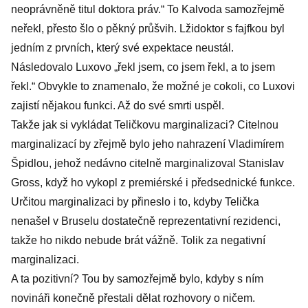
neoprávněně titul doktora práv.“ To Kalvoda samozřejmě
neřekl, přesto šlo o pěkný průšvih. Lžidoktor s fajfkou byl
jedním z prvních, který své expektace neustál.
Následovalo Luxovo „řekl jsem, co jsem řekl, a to jsem
řekl.“ Obvykle to znamenalo, že možné je cokoli, co Luxovi
zajistí nějakou funkci. Až do své smrti uspěl.
Takže jak si vykládat Teličkovu marginalizaci? Citelnou
marginalizací by zřejmě bylo jeho nahrazení Vladimírem
Špidlou, jehož nedávno citelně marginalizoval Stanislav
Gross, když ho vykopl z premiérské i předsednické funkce.
Určitou marginalizaci by přineslo i to, kdyby Telička
nenašel v Bruselu dostatečně reprezentativní rezidenci,
takže ho nikdo nebude brát vážně. Tolik za negativní
marginalizaci.
A ta pozitivní? Tou by samozřejmě bylo, kdyby s ním
novináři konečně přestali dělat rozhovory o ničem.