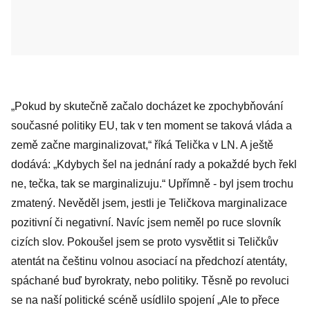
„Pokud by skutečně začalo docházet ke zpochybňování
současné politiky EU, tak v ten moment se taková vláda a
země začne marginalizovat,“ říká Telička v LN. A ještě
dodává: „Kdybych šel na jednání rady a pokaždé bych řekl
ne, tečka, tak se marginalizuju.“ Upřímně - byl jsem trochu
zmatený. Nevěděl jsem, jestli je Teličkova marginalizace
pozitivní či negativní. Navíc jsem neměl po ruce slovník
cizích slov. Pokoušel jsem se proto vysvětlit si Teličkův
atentát na češtinu volnou asociací na předchozí atentáty,
spáchané buď byrokraty, nebo politiky. Těsně po revoluci
se na naší politické scéně usídlilo spojení „Ale to přece