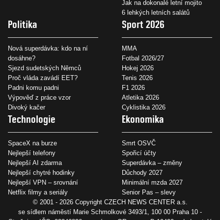
Jak na dokonalé letní mojito
6 lehkých letních salátů
Politika
Sport 2026
Nová superdávka: kdo na ní
MMA
dosáhne?
Fotbal 2026/27
Sjezd sudetských Němců
Hokej 2026
Proč vláda zavádí EET?
Tenis 2026
Padni komu padni
F1 2026
Výpověď z práce vzor
Atletika 2026
Divoký kačer
Cyklistika 2026
Technologie
Ekonomika
SpaceX na burze
Smrt OSVČ
Nejlepší telefony
Spořicí účty
Nejlepší AI zdarma
Superdávka – změny
Nejlepší chytré hodinky
Důchody 2027
Nejlepší VPN – srovnání
Minimální mzda 2027
Netflix filmy a seriály
Senior Pas – slevy
© 2001 - 2026 Copyright
CZECH NEWS CENTER a.s.
se sídlem náměstí Marie Schmolkové 3493/1, 100 00 Praha 10 -