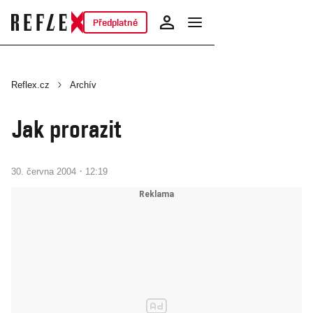
Předplatné
Reflex.cz
Archív
Jak prorazit
·
30. června 2004
12:19