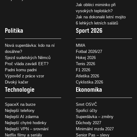
Jak obléci miminko při
vysokých teplotách?
Jak na dokonalé letní mojito
6 lehkých letních salátů
Politika
Sport 2026
Nová superdávka: kdo na ní
MMA
dosáhne?
Fotbal 2026/27
Sjezd sudetských Němců
Hokej 2026
Proč vláda zavádí EET?
Tenis 2026
Padni komu padni
F1 2026
Výpověď z práce vzor
Atletika 2026
Divoký kačer
Cyklistika 2026
Technologie
Ekonomika
SpaceX na burze
Smrt OSVČ
Nejlepší telefony
Spořicí účty
Nejlepší AI zdarma
Superdávka – změny
Nejlepší chytré hodinky
Důchody 2027
Nejlepší VPN – srovnání
Minimální mzda 2027
Netflix filmy a seriály
Senior Pas – slevy