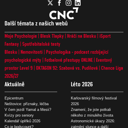
Další témata z našich webů
Moje Psychologie
Blesk Tlapky
Hráči na Blesku
iSport
Fantasy
Spotřebitelské testy
Blesku
Nemovitosti
Psychologika - podcast rozbíjející
psychologické mýty
Fotbalové přestupy ONLINE
Eventový
prostor Level 9
OKTAGON 92: Szabová vs. Pudilová
Chance Liga
2026/27
Aktuálně
Léto 2026
Epicentrum
Karlovarský filmový festival
Neštovice: příznaky, léčba
2026
V čem jezdí Yamal a Mesii?
Znamení, že jste potkali
Kvízy pro seniory
někoho z minulého života
Kalendář úplňků 2026
Astronomické úkazy 2026:
Co je bodycount?
zatmění slunce a další