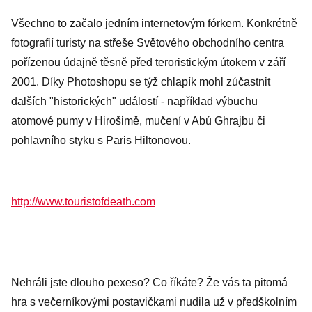
Všechno to začalo jedním internetovým fórkem. Konkrétně
fotografií turisty na střeše Světového obchodního centra
pořízenou údajně těsně před teroristickým útokem v září
2001. Díky Photoshopu se týž chlapík mohl zúčastnit
dalších "historických" událostí - například výbuchu
atomové pumy v Hirošimě, mučení v Abú Ghrajbu či
pohlavního styku s Paris Hiltonovou.
http://www.touristofdeath.com
Nehráli jste dlouho pexeso? Co říkáte? Že vás ta pitomá
hra s večerníkovými postavičkami nudila už v předškolním