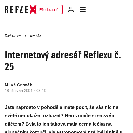
Předplatné
Reflex.cz
Archív
Internetový adresář Reflexu č.
25
Miloš Čermák
·
18. června 2004
08:46
Jste naprosto v pohodě a máte pocit, že vás nic na
světě nedokáže rozházet? Nerozumíte si se svým
dítětem? Byla to jen taková malá černá tečka na
slunečním kotouči, ale astronomové z ní byli úplně u