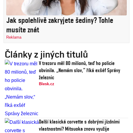
Jak spolehlivě zakryjete šediny? Tohle
musíte znát
Reklama
Články z jiných titulů
V trezoru měl 80 milionů, teď ho policie
obvinila. „Nemám slov,“ říká exšéf Správy
železnic
Blesk.cz
Další klasická corvette s dobrými jízdními
vlastnostmi? Mitsuoka znovu využije