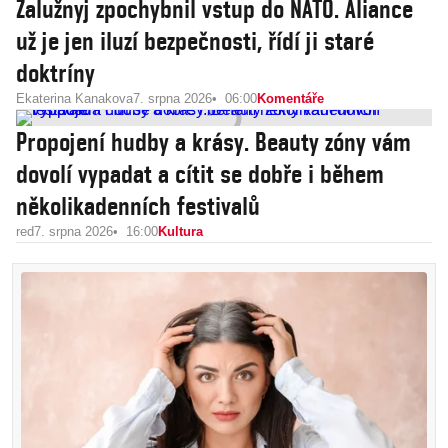
Zalužnyj zpochybnil vstup do NATO. Aliance
už je jen iluzí bezpečnosti, řídí ji staré
doktríny
Ekaterina Kanakova
7. srpna 2026
06:00
Komentáře
Propojení hudby a krásy. Beauty zóny vám
dovolí vypadat a cítit se dobře i během
několikadenních festivalů
red
7. srpna 2026
16:00
Kultura