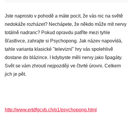
Jste naprosto v pohodě a máte pocit, že vás nic na světě
nedokáže rozházet? Nechápete, že někdo může mít nervy
totálně nadranc? Pokud opravdu patříte mezi tyhle
šťastlivce, zahrajte si Psychopong. Jak název napovídá,
tahle varianta klasické "televizní" hry vás spolehlivě
dostane do blázince. I kdybyste měli nervy jako špagáty.
Svět se vám zhroutí nejpozději ve čtvrté úrovni. Celkem
jich je pět.
http://www.ertdfgcvb.ch/p1/psychopong.html