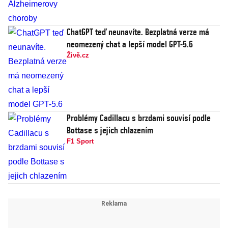
ChatGPT teď neunavíte. Bezplatná verze má
neomezený chat a lepší model GPT-5.6
Živě.cz
Problémy Cadillacu s brzdami souvisí podle
Bottase s jejich chlazením
F1 Sport