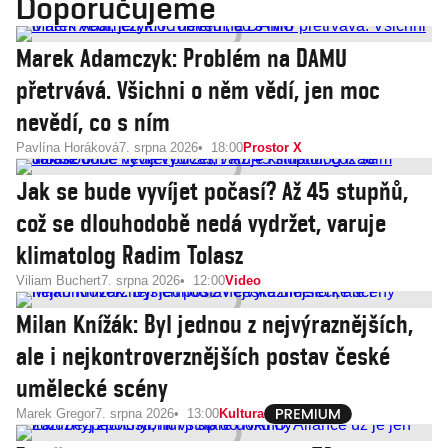
Doporučujeme
Marek Adamczyk: Problém na DAMU
přetrvává. Všichni o něm vědí, jen moc
nevědí, co s ním
Pavlína Horáková
7. srpna 2026
18:00
Prostor X
Jak se bude vyvíjet počasí? Až 45 stupňů,
což se dlouhodobě nedá vydržet, varuje
klimatolog Radim Tolasz
Viliam Buchert
7. srpna 2026
12:00
Video
Milan Knížák: Byl jednou z nejvýraznějších,
ale i nejkontroverznějších postav české
umělecké scény
Marek Gregor
7. srpna 2026
13:00
Kultura