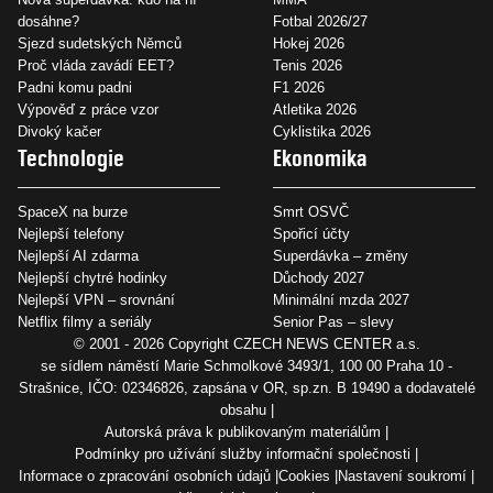
dosáhne?
Fotbal 2026/27
Sjezd sudetských Němců
Hokej 2026
Proč vláda zavádí EET?
Tenis 2026
Padni komu padni
F1 2026
Výpověď z práce vzor
Atletika 2026
Divoký kačer
Cyklistika 2026
Technologie
Ekonomika
SpaceX na burze
Smrt OSVČ
Nejlepší telefony
Spořicí účty
Nejlepší AI zdarma
Superdávka – změny
Nejlepší chytré hodinky
Důchody 2027
Nejlepší VPN – srovnání
Minimální mzda 2027
Netflix filmy a seriály
Senior Pas – slevy
© 2001 - 2026 Copyright
CZECH NEWS CENTER a.s.
se sídlem náměstí Marie Schmolkové 3493/1, 100 00 Praha 10 -
Strašnice, IČO: 02346826, zapsána v OR, sp.zn. B 19490 a dodavatelé
obsahu
Autorská práva k publikovaným materiálům
Podmínky pro užívání služby informační společnosti
Informace o zpracování osobních údajů
Cookies
Nastavení soukromí