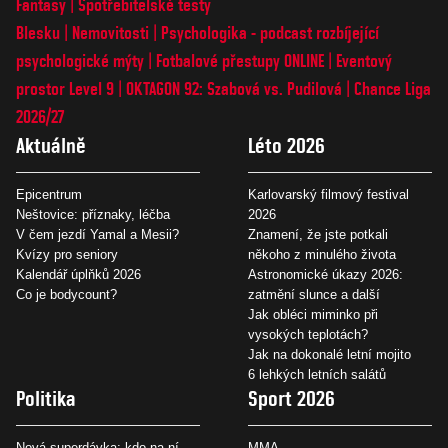
Fantasy
Spotřebitelské testy
Blesku
Nemovitosti
Psychologika - podcast rozbíjející
psychologické mýty
Fotbalové přestupy ONLINE
Eventový
prostor Level 9
OKTAGON 92: Szabová vs. Pudilová
Chance Liga
2026/27
Aktuálně
Léto 2026
Epicentrum
Karlovarský filmový festival
Neštovice: příznaky, léčba
2026
V čem jezdí Yamal a Mesii?
Znamení, že jste potkali
Kvízy pro seniory
někoho z minulého života
Kalendář úplňků 2026
Astronomické úkazy 2026:
Co je bodycount?
zatmění slunce a další
Jak obléci miminko při
vysokých teplotách?
Jak na dokonalé letní mojito
6 lehkých letních salátů
Politika
Sport 2026
Nová superdávka: kdo na ní
MMA