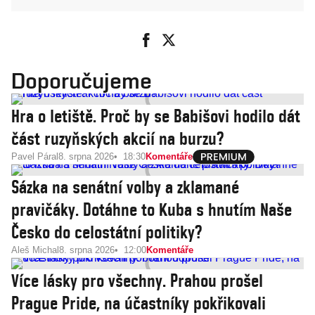
Doporučujeme
Hra o letiště. Proč by se Babišovi hodilo dát
část ruzyňských akcií na burzu?
Pavel Páral
8. srpna 2026
18:30
Komentáře
Sázka na senátní volby a zklamané
pravičáky. Dotáhne to Kuba s hnutím Naše
Česko do celostátní politiky?
Aleš Michal
8. srpna 2026
12:00
Komentáře
Více lásky pro všechny. Prahou prošel
Prague Pride, na účastníky pokřikovali