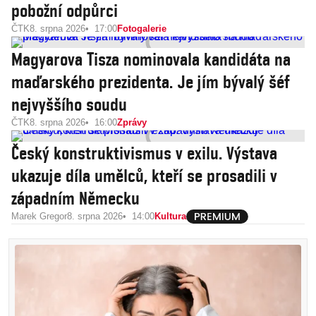
pobožní odpůrci
ČTK
8. srpna 2026
17:00
Fotogalerie
Magyarova Tisza nominovala kandidáta na
maďarského prezidenta. Je jím bývalý šéf
nejvyššího soudu
ČTK
8. srpna 2026
16:00
Zprávy
Český konstruktivismus v exilu. Výstava
ukazuje díla umělců, kteří se prosadili v
západním Německu
Marek Gregor
8. srpna 2026
14:00
Kultura