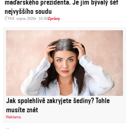
maďarského prezidenta. Je jím bývalý šéf
nejvyššího soudu
ČTK
8. srpna 2026
16:00
Zprávy
Jak spolehlivě zakryjete šediny? Tohle
musíte znát
Reklama