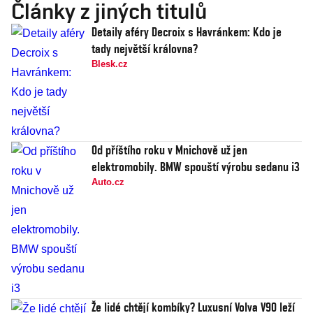
Články z jiných titulů
Detaily aféry Decroix s Havránkem: Kdo je
tady největší královna?
Blesk.cz
Od příštího roku v Mnichově už jen
elektromobily. BMW spouští výrobu sedanu i3
Auto.cz
Že lidé chtějí kombíky? Luxusní Volva V90 leží