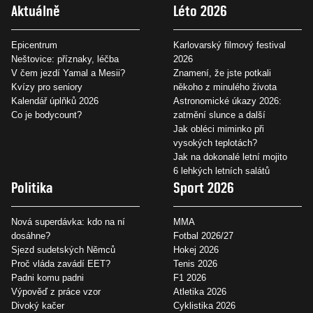
Aktuálně
Léto 2026
Epicentrum
Karlovarský filmový festival
Neštovice: příznaky, léčba
2026
V čem jezdí Yamal a Mesii?
Znamení, že jste potkali
Kvízy pro seniory
někoho z minulého života
Kalendář úplňků 2026
Astronomické úkazy 2026:
Co je bodycount?
zatmění slunce a další
Jak obléci miminko při
vysokých teplotách?
Jak na dokonalé letní mojito
6 lehkých letních salátů
Politika
Sport 2026
Nová superdávka: kdo na ní
MMA
dosáhne?
Fotbal 2026/27
Sjezd sudetských Němců
Hokej 2026
Proč vláda zavádí EET?
Tenis 2026
Padni komu padni
F1 2026
Výpověď z práce vzor
Atletika 2026
Divoký kačer
Cyklistika 2026