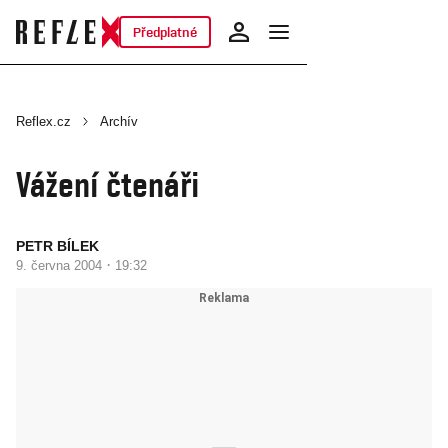
Předplatné
Reflex.cz
Archív
Vážení čtenáři
PETR BÍLEK
·
9. června 2004
19:32