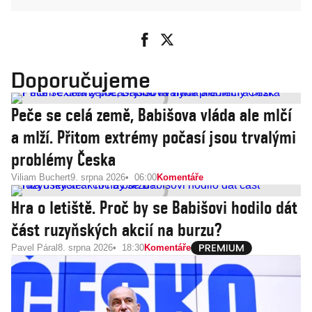
Doporučujeme
Peče se celá země, Babišova vláda ale mlčí
a mlží. Přitom extrémy počasí jsou trvalými
problémy Česka
Viliam Buchert
9. srpna 2026
06:00
Komentáře
Hra o letiště. Proč by se Babišovi hodilo dát
část ruzyňských akcií na burzu?
Pavel Páral
8. srpna 2026
18:30
Komentáře