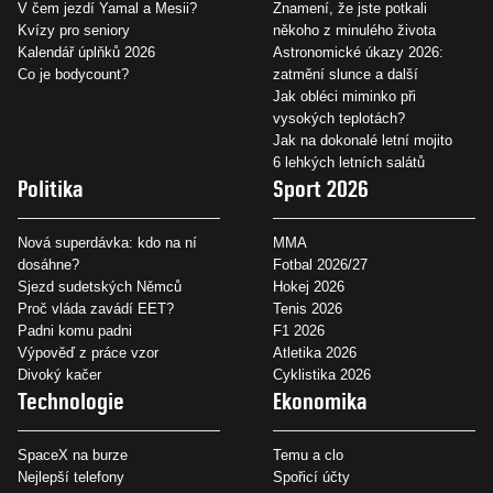
V čem jezdí Yamal a Mesii?
Znamení, že jste potkali
Kvízy pro seniory
někoho z minulého života
Kalendář úplňků 2026
Astronomické úkazy 2026:
Co je bodycount?
zatmění slunce a další
Jak obléci miminko při
vysokých teplotách?
Jak na dokonalé letní mojito
6 lehkých letních salátů
Politika
Sport 2026
Nová superdávka: kdo na ní
MMA
dosáhne?
Fotbal 2026/27
Sjezd sudetských Němců
Hokej 2026
Proč vláda zavádí EET?
Tenis 2026
Padni komu padni
F1 2026
Výpověď z práce vzor
Atletika 2026
Divoký kačer
Cyklistika 2026
Technologie
Ekonomika
SpaceX na burze
Temu a clo
Nejlepší telefony
Spořicí účty