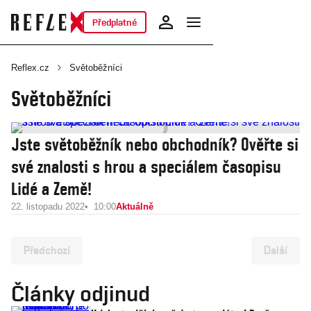
Předplatné
Reflex.cz
Světoběžníci
Světoběžníci
Jste světoběžník nebo obchodník? Ověřte si
své znalosti s hrou a speciálem časopisu
Lidé a Země!
22. listopadu 2022
10:00
Aktuálně
Předchozí
Další
Články odjinud