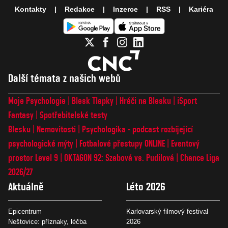
Kontakty
Redakce
Inzerce
RSS
Kariéra
Další témata z našich webů
Moje Psychologie
Blesk Tlapky
Hráči na Blesku
iSport
Fantasy
Spotřebitelské testy
Blesku
Nemovitosti
Psychologika - podcast rozbíjející
psychologické mýty
Fotbalové přestupy ONLINE
Eventový
prostor Level 9
OKTAGON 92: Szabová vs. Pudilová
Chance Liga
2026/27
Aktuálně
Léto 2026
Epicentrum
Karlovarský filmový festival
Neštovice: příznaky, léčba
2026