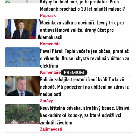
Kdyby to dělal muž, je to predátor! Proč
Madonně prochází o 30 let mladší milenci?
Poprask
Macinkova válka s novináři: Levný trik pro
antisystémové voliče, drahý účet pro
demokracii
Komentáře
Pavel Páral: Teplá večeře jen občas, praní až
o víkendu. Brusel chystá revoluci v účtech za
elektřinu
Komentáře
Policie zahájila trestní řízení kvůli Turkově
nehodě. Má podezření na ublížení na zdraví z
nedbalosti
Zprávy
Neuvěřitelná odvaha, strašlivý konec. Děsivé
kaskadérské kousky, za které odvážlivci
zaplatili životem
Zajímavosti