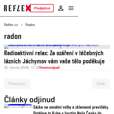
Předplatné
Reflex.cz
Radon
radon
Radioaktivní relax: Za ozáření v léčebných
lázních Jáchymov vám vaše tělo poděkuje
26. června 2019
17:20
Severozápad
Předchozí
Další
Články odjinud
Sázka na senátní volby a zklamané pravičáky.
Dotáhne to Kuba s hnutím Naše Česko do