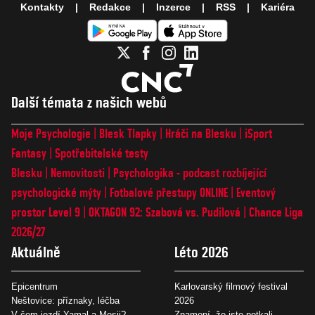
Kontakty
Redakce
Inzerce
RSS
Kariéra
Další témata z našich webů
Moje Psychologie
Blesk Tlapky
Hráči na Blesku
iSport
Fantasy
Spotřebitelské testy
Blesku
Nemovitosti
Psychologika - podcast rozbíjející
psychologické mýty
Fotbalové přestupy ONLINE
Eventový
prostor Level 9
OKTAGON 92: Szabová vs. Pudilová
Chance Liga
2026/27
Aktuálně
Léto 2026
Epicentrum
Karlovarský filmový festival
Neštovice: příznaky, léčba
2026
V čem jezdí Yamal a Mesii?
Znamení, že jste potkali