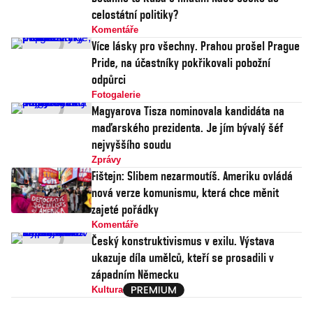
celostátní politiky?
Komentáře
Více lásky pro všechny. Prahou prošel Prague
Pride, na účastníky pokřikovali pobožní
odpůrci
Fotogalerie
Magyarova Tisza nominovala kandidáta na
maďarského prezidenta. Je jím bývalý šéf
nejvyššího soudu
Zprávy
Fištejn: Slibem nezarmoutíš. Ameriku ovládá
nová verze komunismu, která chce měnit
zajeté pořádky
Komentáře
Český konstruktivismus v exilu. Výstava
ukazuje díla umělců, kteří se prosadili v
západním Německu
Kultura