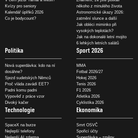
Kvízy pro seniory
někoho z minulého života
Kalendář úplňků 2026
Astronomické úkazy 2026:
Co je bodycount?
zatmění slunce a další
Jak obléci miminko při
vysokých teplotách?
Jak na dokonalé letní mojito
6 lehkých letních salátů
Politika
Sport 2026
Nová superdávka: kdo na ní
MMA
dosáhne?
Fotbal 2026/27
Sjezd sudetských Němců
Hokej 2026
Proč vláda zavádí EET?
Tenis 2026
Padni komu padni
F1 2026
Výpověď z práce vzor
Atletika 2026
Divoký kačer
Cyklistika 2026
Technologie
Ekonomika
SpaceX na burze
Smrt OSVČ
Nejlepší telefony
Spořicí účty
Nejlepší AI zdarma
Superdávka – změny