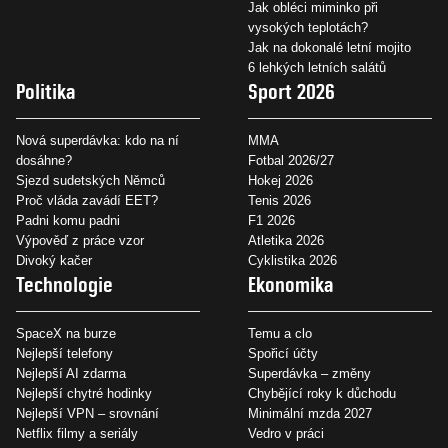
Jak obléci miminko při
vysokých teplotách?
Jak na dokonalé letní mojito
6 lehkých letních salátů
Politika
Sport 2026
Nová superdávka: kdo na ní
MMA
dosáhne?
Fotbal 2026/27
Sjezd sudetských Němců
Hokej 2026
Proč vláda zavádí EET?
Tenis 2026
Padni komu padni
F1 2026
Výpověď z práce vzor
Atletika 2026
Divoký kačer
Cyklistika 2026
Technologie
Ekonomika
SpaceX na burze
Temu a clo
Nejlepší telefony
Spořicí účty
Nejlepší AI zdarma
Superdávka – změny
Nejlepší chytré hodinky
Chybějící roky k důchodu
Nejlepší VPN – srovnání
Minimální mzda 2027
Netflix filmy a seriály
Vedro v práci