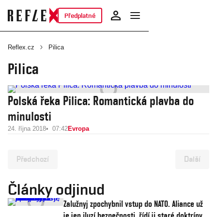
Předplatné
Reflex.cz
Pilica
Pilica
Polská řeka Pilica: Romantická plavba do
minulosti
24. října 2018
07:42
Evropa
Předchozí
Další
Články odjinud
Zalužnyj zpochybnil vstup do NATO. Aliance už
je jen iluzí bezpečnosti, řídí ji staré doktríny