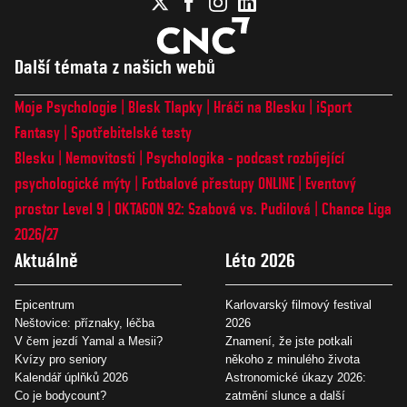
Další témata z našich webů
Moje Psychologie
Blesk Tlapky
Hráči na Blesku
iSport
Fantasy
Spotřebitelské testy
Blesku
Nemovitosti
Psychologika - podcast rozbíjející
psychologické mýty
Fotbalové přestupy ONLINE
Eventový
prostor Level 9
OKTAGON 92: Szabová vs. Pudilová
Chance Liga
2026/27
Aktuálně
Léto 2026
Epicentrum
Karlovarský filmový festival
Neštovice: příznaky, léčba
2026
V čem jezdí Yamal a Mesii?
Znamení, že jste potkali
Kvízy pro seniory
někoho z minulého života
Kalendář úplňků 2026
Astronomické úkazy 2026:
Co je bodycount?
zatmění slunce a další