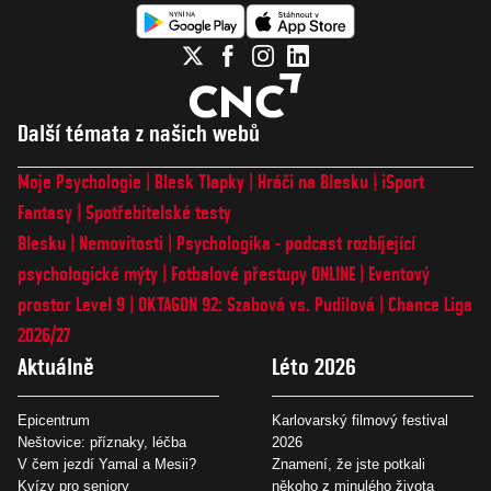
Další témata z našich webů
Moje Psychologie
Blesk Tlapky
Hráči na Blesku
iSport
Fantasy
Spotřebitelské testy
Blesku
Nemovitosti
Psychologika - podcast rozbíjející
psychologické mýty
Fotbalové přestupy ONLINE
Eventový
prostor Level 9
OKTAGON 92: Szabová vs. Pudilová
Chance Liga
2026/27
Aktuálně
Léto 2026
Epicentrum
Karlovarský filmový festival
Neštovice: příznaky, léčba
2026
V čem jezdí Yamal a Mesii?
Znamení, že jste potkali
Kvízy pro seniory
někoho z minulého života