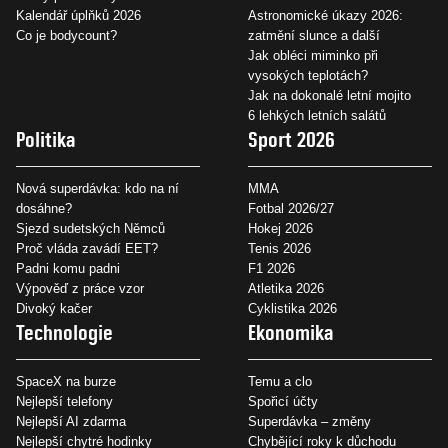
Kalendář úplňků 2026
Astronomické úkazy 2026:
Co je bodycount?
zatmění slunce a další
Jak obléci miminko při
vysokých teplotách?
Jak na dokonalé letní mojito
6 lehkých letních salátů
Politika
Sport 2026
Nová superdávka: kdo na ní
MMA
dosáhne?
Fotbal 2026/27
Sjezd sudetských Němců
Hokej 2026
Proč vláda zavádí EET?
Tenis 2026
Padni komu padni
F1 2026
Výpověď z práce vzor
Atletika 2026
Divoký kačer
Cyklistika 2026
Technologie
Ekonomika
SpaceX na burze
Temu a clo
Nejlepší telefony
Spořicí účty
Nejlepší AI zdarma
Superdávka – změny
Nejlepší chytré hodinky
Chybějící roky k důchodu