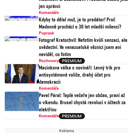
jen správci
Komentáře
Kdyby to dělal muž, je to predátor! Proč
Madonně prochází o 30 let mladší milenci?
Poprask
Fotograf Kratochvíl: Nefotím kvůli senzaci, ale
svědectví. Ve venezuelské věznici jsem ani
neviděl, co fotím
Rozhovory
Macinkova válka s novináři: Levný trik pro
antisystémové voliče, drahý účet pro
demokracii
Komentáře
Pavel Páral: Teplá večeře jen občas, praní až
o víkendu. Brusel chystá revoluci v účtech za
elektřinu
Komentáře