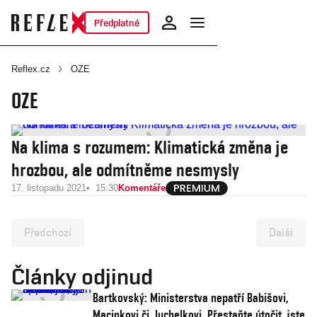
Předplatné
Reflex.cz
OZE
OZE
Na klima s rozumem: Klimatická změna je
hrozbou, ale odmítněme nesmysly
17. listopadu 2021
15:30
Komentáře
Předchozí
Další
Články odjinud
Bartkovský: Ministerstva nepatří Babišovi,
Macinkovi či Juchelkovi. Přestaňte útočit, jste