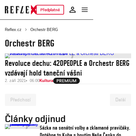
Předplatné
Reflex.cz
Orchestr BERG
Orchestr BERG
Revoluce dechu: 420PEOPLE a Orchestr BERG
vzdávají hold taneční vášni
2. září 2021
06:00
Kultura
Předchozí
Další
Články odjinud
Sázka na senátní volby a zklamané pravičáky.
Dotáhne to Kuba s hnutím Naše Česko do