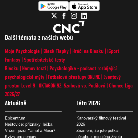
Další témata z našich webů
Moje Psychologie
Blesk Tlapky
Hráči na Blesku
iSport
Fantasy
Spotřebitelské testy
Blesku
Nemovitosti
Psychologika - podcast rozbíjející
psychologické mýty
Fotbalové přestupy ONLINE
Eventový
prostor Level 9
OKTAGON 92: Szabová vs. Pudilová
Chance Liga
2026/27
Aktuálně
Léto 2026
Epicentrum
Karlovarský filmový festival
Neštovice: příznaky, léčba
2026
V čem jezdí Yamal a Mesii?
Znamení, že jste potkali
Kvízy pro seniory
někoho z minulého života