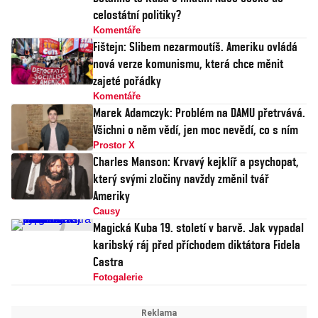
celostátní politiky?
Komentáře
Fištejn: Slibem nezarmoutíš. Ameriku ovládá
nová verze komunismu, která chce měnit
zajeté pořádky
Komentáře
Marek Adamczyk: Problém na DAMU přetrvává.
Všichni o něm vědí, jen moc nevědí, co s ním
Prostor X
Charles Manson: Krvavý kejklíř a psychopat,
který svými zločiny navždy změnil tvář
Ameriky
Causy
Magická Kuba 19. století v barvě. Jak vypadal
karibský ráj před příchodem diktátora Fidela
Castra
Fotogalerie