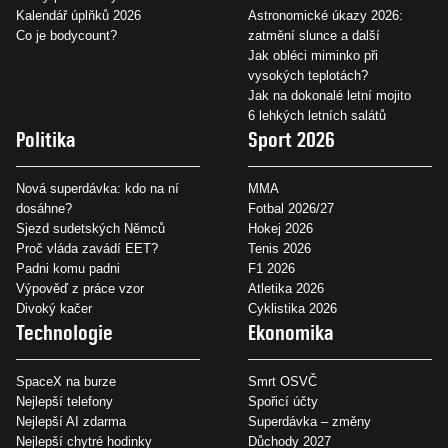
Kalendář úplňků 2026
Astronomické úkazy 2026:
Co je bodycount?
zatmění slunce a další
Jak obléci miminko při
vysokých teplotách?
Jak na dokonalé letní mojito
6 lehkých letních salátů
Politika
Sport 2026
Nová superdávka: kdo na ní
MMA
dosáhne?
Fotbal 2026/27
Sjezd sudetských Němců
Hokej 2026
Proč vláda zavádí EET?
Tenis 2026
Padni komu padni
F1 2026
Výpověď z práce vzor
Atletika 2026
Divoký kačer
Cyklistika 2026
Technologie
Ekonomika
SpaceX na burze
Smrt OSVČ
Nejlepší telefony
Spořicí účty
Nejlepší AI zdarma
Superdávka – změny
Nejlepší chytré hodinky
Důchody 2027