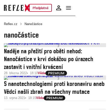
Předplatné
Reflex.cz
Nanočástice
nanočástice
Naděje na přežití pro oběti nehod:
Nanočástice v krvi dokážou po úrazech
zastavit i vnitřní krvácení
28. března 2022
18:10
Věda
S nanotechnologiemi proti koronaviru aneb
Vědci našli zbraň na všechny mutace
13. srpna 2021
18:15
Věda