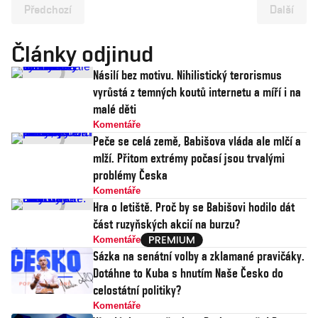
Předchozí
Další
Články odjinud
Násilí bez motivu. Nihilistický terorismus
vyrůstá z temných koutů internetu a míří i na
malé děti
Komentáře
Peče se celá země, Babišova vláda ale mlčí a
mlží. Přitom extrémy počasí jsou trvalými
problémy Česka
Komentáře
Hra o letiště. Proč by se Babišovi hodilo dát
část ruzyňských akcií na burzu?
Komentáře
Sázka na senátní volby a zklamané pravičáky.
Dotáhne to Kuba s hnutím Naše Česko do
celostátní politiky?
Komentáře