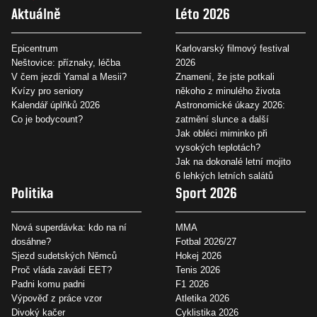
Aktuálně
Léto 2026
Epicentrum
Karlovarský filmový festival
Neštovice: příznaky, léčba
2026
V čem jezdí Yamal a Mesii?
Znamení, že jste potkali
Kvízy pro seniory
někoho z minulého života
Kalendář úplňků 2026
Astronomické úkazy 2026:
Co je bodycount?
zatmění slunce a další
Jak obléci miminko při
vysokých teplotách?
Jak na dokonalé letní mojito
6 lehkých letních salátů
Politika
Sport 2026
Nová superdávka: kdo na ní
MMA
dosáhne?
Fotbal 2026/27
Sjezd sudetských Němců
Hokej 2026
Proč vláda zavádí EET?
Tenis 2026
Padni komu padni
F1 2026
Výpověď z práce vzor
Atletika 2026
Divoký kačer
Cyklistika 2026