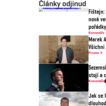
Články odjinud
Fištejn
nová ve
pořádk
Komentáře
Marek A
Všichni
Prostor X
Sezemsk
stojí a 
Komentáře
Jak se 
dlouhod