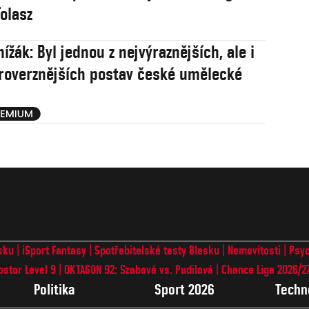
olasz
ížák: Byl jednou z nejvýraznějších, ale i
roverznějších postav české umělecké
sku
iSport Fantasy
Spotřebitelské testy Blesku
Nemovitosti
Psyc
ostor Level 9
OKTAGON 92: Szabová vs. Pudilová
Chance Liga 2026/2
Politika
Sport 2026
Techn