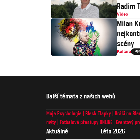
Radim T
Video
Milan Kn
nejkont
scény
Kultura
Další témata z našich webů
Moje Psychologie
Blesk Tlapky
Hráči na Ble
mýty
Fotbalové přestupy ONLINE
Eventový pr
Aktuálně
Léto 2026