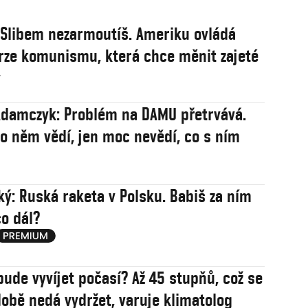
: Slibem nezarmoutíš. Ameriku ovládá
rze komunismu, která chce měnit zajeté
y
damczyk: Problém na DAMU přetrvává.
 o něm vědí, jen moc nevědí, co s ním
ý: Ruská raketa v Polsku. Babiš za ním
co dál?
bude vyvíjet počasí? Až 45 stupňů, což se
obě nedá vydržet, varuje klimatolog