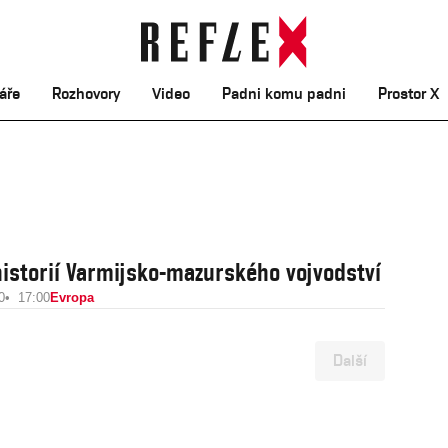
áře
Rozhovory
Video
Padni komu padni
Prostor X
historií Varmijsko-mazurského vojvodství
0
17:00
Evropa
Další