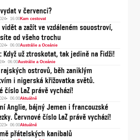
vydat v červenci?
2024
16:00
Kam cestovat
o vidět a zažít ve vzdáleném souostroví,
síte od všeho trochu
2024
06:00
Austrálie a Oceánie
 Když už ztroskotat, tak jedině na Fidži!
24
06:00
Austrálie a Oceánie
rajských ostrovů, běh zaniklým
tvím i nigerská křižovatka světů.
é číslo LaZ právě vychází!
2024
06:00
Aktuálně
ižní Anglie, bájný Jemen i francouzské
ezky. Červnové číslo LaZ právě vychází!
2023
06:00
Aktuálně
Země přátelských kanibalů