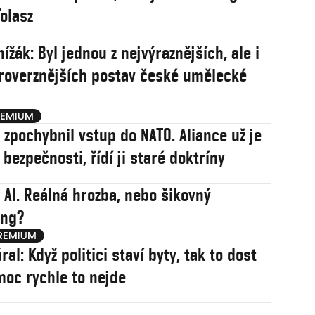
olasz
ížák: Byl jednou z nejvýraznějších, ale i
roverznějších postav české umělecké
j zpochybnil vstup do NATO. Aliance už je
í bezpečnosti, řídí ji staré doktríny
 AI. Reálná hrozba, nebo šikovný
ing?
ral: Když politici staví byty, tak to dost
 moc rychle to nejde