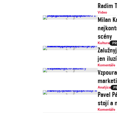
Radim T
Video
Milan Kn
nejkont
scény
Kultura
Zalužny
jen iluz
Komentáře
Vzpoura
market
Analýza
Pavel Pá
stojí a
Komentáře