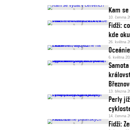
Kam se 
10. června 
Fidži: c
kde oku
26. května 
Oceánie:
6. května 20
Samota 
královs
Březnov
13. března 
Perly j
cyklost
14. června 
Fidži: 