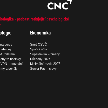
hologika - podcast rozbíjející psychologické
7
ologie
Ekonomika
na burze
Smrt OSVČ
 telefony
Spořicí účty
 AI zdarma
Superdávka – změny
 chytré hodinky
Důchody 2027
í VPN – srovnání
Minimální mzda 2027
ilmy a seriály
Senior Pas – slevy