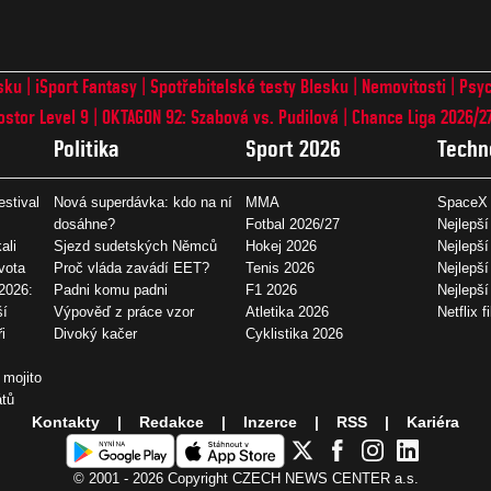
sku
iSport Fantasy
Spotřebitelské testy Blesku
Nemovitosti
Psyc
ostor Level 9
OKTAGON 92: Szabová vs. Pudilová
Chance Liga 2026/2
Politika
Sport 2026
Techn
estival
Nová superdávka: kdo na ní
MMA
SpaceX 
dosáhne?
Fotbal 2026/27
Nejlepší
ali
Sjezd sudetských Němců
Hokej 2026
Nejlepší
vota
Proč vláda zavádí EET?
Tenis 2026
Nejlepší
2026:
Padni komu padni
F1 2026
Nejlepš
ší
Výpověď z práce vzor
Atletika 2026
Netflix f
i
Divoký kačer
Cyklistika 2026
 mojito
átů
Kontakty
Redakce
Inzerce
RSS
Kariéra
© 2001 - 2026 Copyright
CZECH NEWS CENTER a.s.