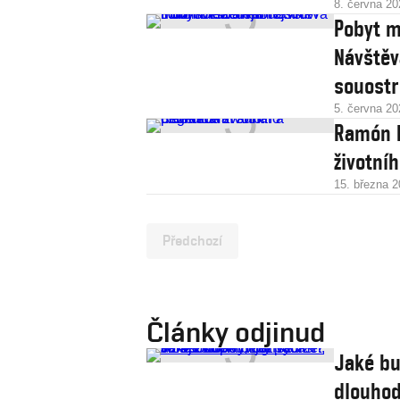
8. června 20
Pobyt m
Návště
souostro
5. června 20
Ramón N
životní
15. března 
Předchozí
Články odjinud
Jaké bu
dlouhod