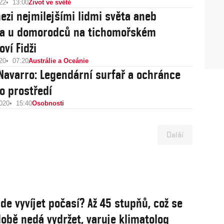
22
13:00
Život ve světě
ezi nejmilejšími lidmi světa aneb
va u domorodců na tichomořském
ví Fidži
20
07:20
Austrálie a Oceánie
avarro: Legendární surfař a ochránce
ho prostředí
2020
15:40
Osobnosti
Další
de vyvíjet počasí? Až 45 stupňů, což se
obě nedá vydržet, varuje klimatolog