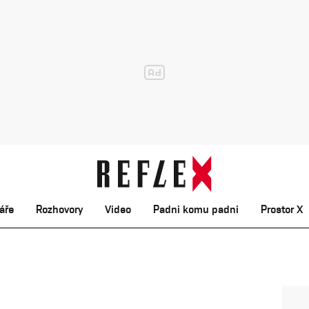
áře
Rozhovory
Video
Padni komu padni
Prostor X