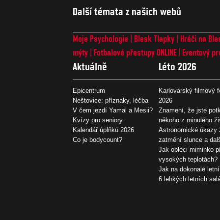
Další témata z našich webů
Moje Psychologie
Blesk Tlapky
Hráči na Ble
mýty
Fotbalové přestupy ONLINE
Eventový pr
Aktuálně
Léto 2026
Epicentrum
Karlovarský filmový f
Neštovice: příznaky, léčba
2026
V čem jezdí Yamal a Mesii?
Znamení, že jste potk
Kvízy pro seniory
někoho z minulého ži
Kalendář úplňků 2026
Astronomické úkazy 
Co je bodycount?
zatmění slunce a dal
Jak obléci miminko př
vysokých teplotách?
Jak na dokonalé letní
6 lehkých letních sal