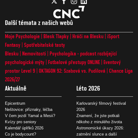
Další témata z našich webů
Moje Psychologie
Blesk Tlapky
Hráči na Blesku
iSport
Fantasy
Spotřebitelské testy
Blesku
Nemovitosti
Psychologika - podcast rozbíjející
psychologické mýty
Fotbalové přestupy ONLINE
Eventový
prostor Level 9
OKTAGON 92: Szabová vs. Pudilová
Chance Liga
2026/27
Aktuálně
Léto 2026
Epicentrum
Karlovarský filmový festival
Neštovice: příznaky, léčba
2026
V čem jezdí Yamal a Mesii?
Znamení, že jste potkali
Kvízy pro seniory
někoho z minulého života
Kalendář úplňků 2026
Astronomické úkazy 2026:
Co je bodycount?
zatmění slunce a další