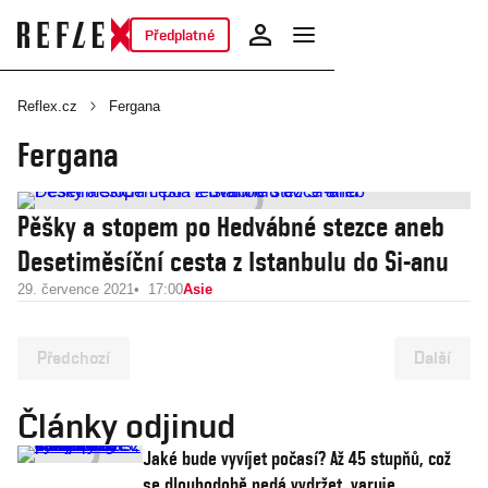
Předplatné
Reflex.cz
Fergana
Fergana
Pěšky a stopem po Hedvábné stezce aneb
Desetiměsíční cesta z Istanbulu do Si-anu
29. července 2021
17:00
Asie
Předchozí
Další
Články odjinud
Jaké bude vyvíjet počasí? Až 45 stupňů, což
se dlouhodobě nedá vydržet, varuje