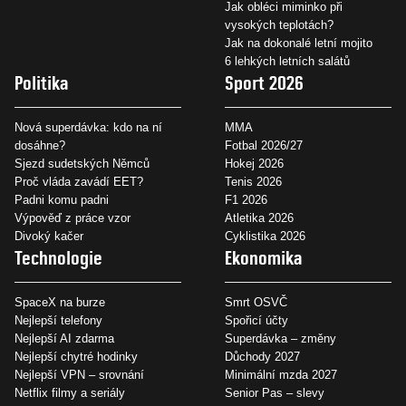
Jak obléci miminko při
vysokých teplotách?
Jak na dokonalé letní mojito
6 lehkých letních salátů
Politika
Sport 2026
Nová superdávka: kdo na ní
MMA
dosáhne?
Fotbal 2026/27
Sjezd sudetských Němců
Hokej 2026
Proč vláda zavádí EET?
Tenis 2026
Padni komu padni
F1 2026
Výpověď z práce vzor
Atletika 2026
Divoký kačer
Cyklistika 2026
Technologie
Ekonomika
SpaceX na burze
Smrt OSVČ
Nejlepší telefony
Spořicí účty
Nejlepší AI zdarma
Superdávka – změny
Nejlepší chytré hodinky
Důchody 2027
Nejlepší VPN – srovnání
Minimální mzda 2027
Netflix filmy a seriály
Senior Pas – slevy