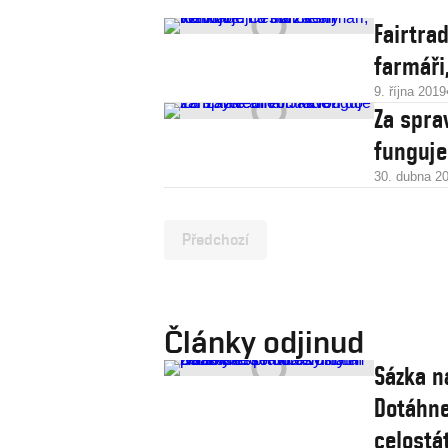
Fairtra
farmáři,
9. října 2019
Za spra
funguje
30. dubna 2
Předchozí
Články odjinud
Sázka n
Dotáhne
celostát