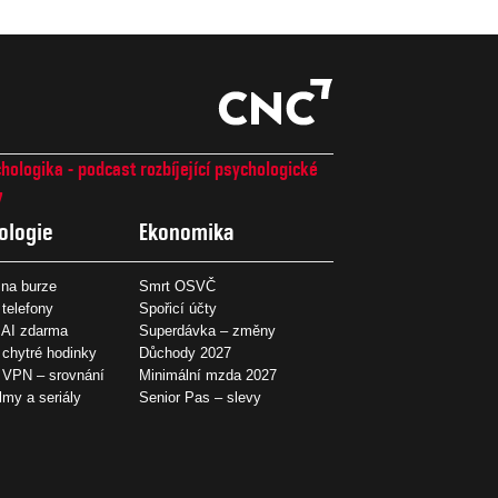
hologika - podcast rozbíjející psychologické
7
ologie
Ekonomika
na burze
Smrt OSVČ
 telefony
Spořicí účty
 AI zdarma
Superdávka – změny
 chytré hodinky
Důchody 2027
í VPN – srovnání
Minimální mzda 2027
ilmy a seriály
Senior Pas – slevy