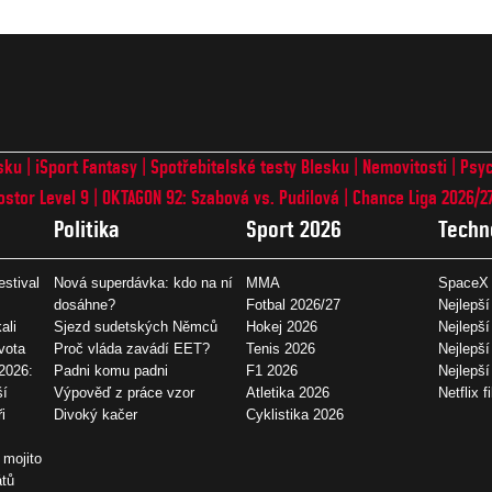
sku
iSport Fantasy
Spotřebitelské testy Blesku
Nemovitosti
Psyc
ostor Level 9
OKTAGON 92: Szabová vs. Pudilová
Chance Liga 2026/2
Politika
Sport 2026
Techn
estival
Nová superdávka: kdo na ní
MMA
SpaceX 
dosáhne?
Fotbal 2026/27
Nejlepší
ali
Sjezd sudetských Němců
Hokej 2026
Nejlepší
vota
Proč vláda zavádí EET?
Tenis 2026
Nejlepší
2026:
Padni komu padni
F1 2026
Nejlepš
ší
Výpověď z práce vzor
Atletika 2026
Netflix f
i
Divoký kačer
Cyklistika 2026
 mojito
átů