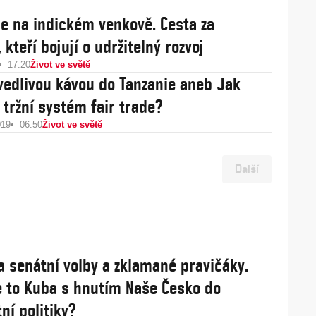
de na indickém venkově. Cesta za
 kteří bojují o udržitelný rozvoj
17:20
Život ve světě
vedlivou kávou do Tanzanie aneb Jak
 tržní systém fair trade?
019
06:50
Život ve světě
Další
a senátní volby a zklamané pravičáky.
 to Kuba s hnutím Naše Česko do
ní politiky?