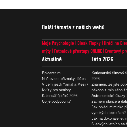
Další témata z našich webů
Moje Psychologie
Blesk Tlapky
Hráči na Ble
mýty
Fotbalové přestupy ONLINE
Eventový pr
Aktuálně
Léto 2026
Epicentrum
Karlovarský filmový f
Neštovice: příznaky, léčba
2026
V čem jezdí Yamal a Mesii?
Znamení, že jste potk
Kvízy pro seniory
někoho z minulého ži
Kalendář úplňků 2026
Astronomické úkazy 
Co je bodycount?
zatmění slunce a dal
Jak obléci miminko př
vysokých teplotách?
Jak na dokonalé letní
6 lehkých letních sal