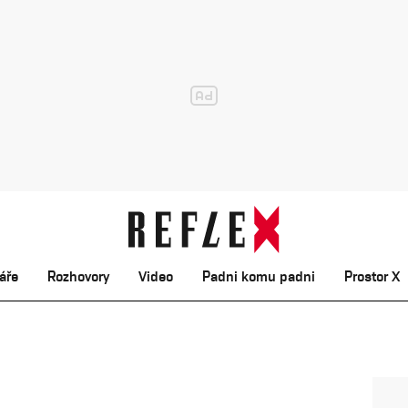
áře
Rozhovory
Video
Padni komu padni
Prostor X