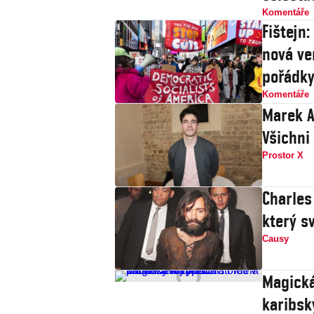
Komentáře
Fištejn
nová ve
pořádk
Komentáře
Marek A
Všichni
Prostor X
Charles
který s
Causy
Magická
karibsk