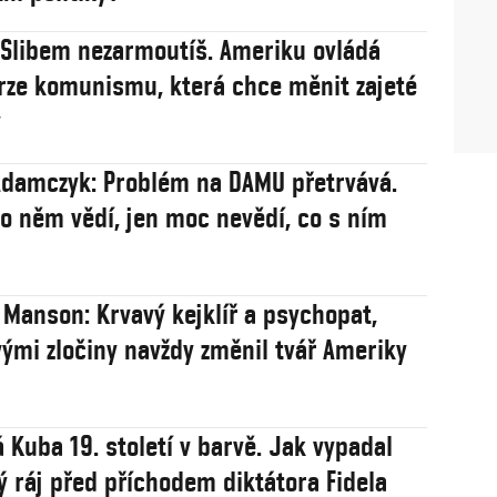
: Slibem nezarmoutíš. Ameriku ovládá
rze komunismu, která chce měnit zajeté
y
damczyk: Problém na DAMU přetrvává.
 o něm vědí, jen moc nevědí, co s ním
 Manson: Krvavý kejklíř a psychopat,
vými zločiny navždy změnil tvář Ameriky
 Kuba 19. století v barvě. Jak vypadal
ý ráj před příchodem diktátora Fidela