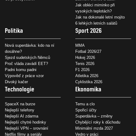
Jak obléci miminko při
vysokých teplotách?
Jak na dokonalé letní mojito
6 lehkých letních salátů
Politika
Sport 2026
Nová superdávka: kdo na ní
MMA
dosáhne?
Fotbal 2026/27
Sjezd sudetských Němců
Hokej 2026
Proč vláda zavádí EET?
Tenis 2026
Padni komu padni
F1 2026
Výpověď z práce vzor
Atletika 2026
Divoký kačer
Cyklistika 2026
Technologie
Ekonomika
SpaceX na burze
Temu a clo
Nejlepší telefony
Spořicí účty
Nejlepší AI zdarma
Superdávka – změny
Nejlepší chytré hodinky
Chybějící roky k důchodu
Nejlepší VPN – srovnání
Minimální mzda 2027
Netflix filmy a seriály
Vedro v práci