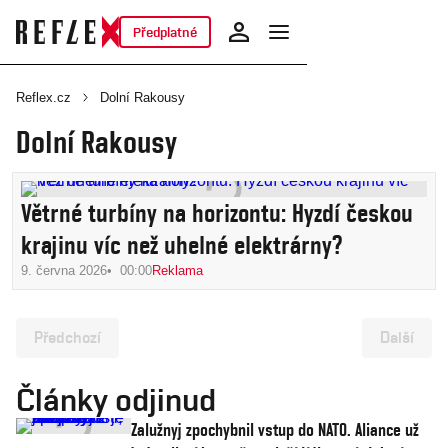
Předplatné
Reflex.cz
Dolní Rakousy
Dolní Rakousy
Větrné turbíny na horizontu: Hyzdí českou
krajinu víc než uhelné elektrárny?
9. června 2026
00:00
Reklama
Předchozí
Další
Články odjinud
Zalužnyj zpochybnil vstup do NATO. Aliance už