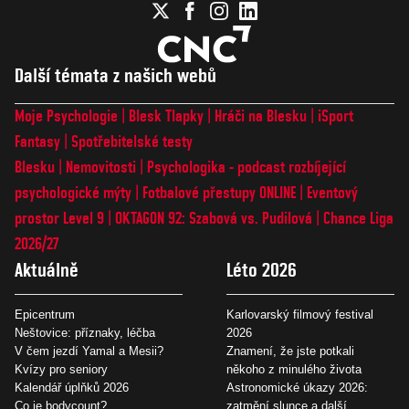
Další témata z našich webů
Moje Psychologie
Blesk Tlapky
Hráči na Blesku
iSport
Fantasy
Spotřebitelské testy
Blesku
Nemovitosti
Psychologika - podcast rozbíjející
psychologické mýty
Fotbalové přestupy ONLINE
Eventový
prostor Level 9
OKTAGON 92: Szabová vs. Pudilová
Chance Liga
2026/27
Aktuálně
Léto 2026
Epicentrum
Karlovarský filmový festival
Neštovice: příznaky, léčba
2026
V čem jezdí Yamal a Mesii?
Znamení, že jste potkali
Kvízy pro seniory
někoho z minulého života
Kalendář úplňků 2026
Astronomické úkazy 2026:
Co je bodycount?
zatmění slunce a další