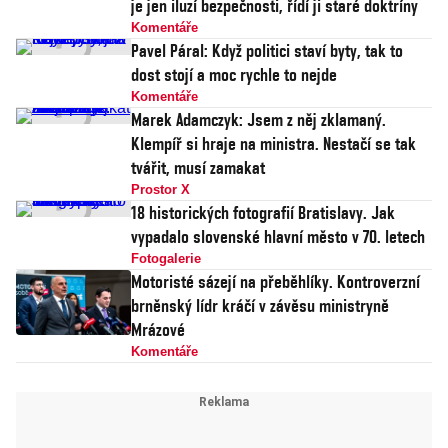
je jen iluzí bezpečnosti, řídí ji staré doktríny
Komentáře
Pavel Páral: Když politici staví byty, tak to
dost stojí a moc rychle to nejde
Komentáře
Marek Adamczyk: Jsem z něj zklamaný.
Klempíř si hraje na ministra. Nestačí se tak
tvářit, musí zamakat
Prostor X
18 historických fotografií Bratislavy. Jak
vypadalo slovenské hlavní město v 70. letech
Fotogalerie
Motoristé sázejí na přeběhlíky. Kontroverzní
brněnský lídr kráčí v závěsu ministryně
Mrázové
Komentáře