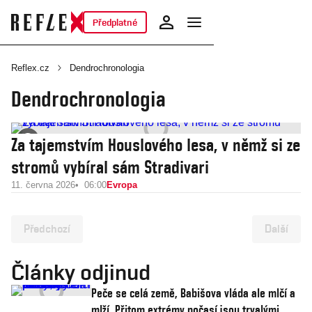
Předplatné
Reflex.cz
Dendrochronologia
Dendrochronologia
Za tajemstvím Houslového lesa, v němž si ze
stromů vybíral sám Stradivari
11. června 2026
06:00
Evropa
Předchozí
Další
Články odjinud
Peče se celá země, Babišova vláda ale mlčí a
mlží. Přitom extrémy počasí jsou trvalými