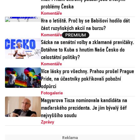
problémy Česka
Komentáře
Hra o letiště. Proč by se Babišovi hodilo dát
část ruzyňských akcií na burzu?
Komentáře
Sázka na senátní volby a zklamané pravičáky.
Dotáhne to Kuba s hnutím Naše Česko do
celostátní politiky?
Komentáře
Více lásky pro všechny. Prahou prošel Prague
Pride, na účastníky pokřikovali pobožní
odpůrci
Fotogalerie
Magyarova Tisza nominovala kandidáta na
maďarského prezidenta. Je jím bývalý šéf
nejvyššího soudu
Zprávy