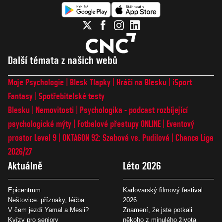
Další témata z našich webů
Moje Psychologie
Blesk Tlapky
Hráči na Blesku
iSport
Fantasy
Spotřebitelské testy
Blesku
Nemovitosti
Psychologika - podcast rozbíjející
psychologické mýty
Fotbalové přestupy ONLINE
Eventový
prostor Level 9
OKTAGON 92: Szabová vs. Pudilová
Chance Liga
2026/27
Aktuálně
Léto 2026
Epicentrum
Karlovarský filmový festival
Neštovice: příznaky, léčba
2026
V čem jezdí Yamal a Mesii?
Znamení, že jste potkali
Kvízy pro seniory
někoho z minulého života