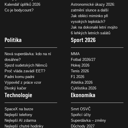
Kalendář úplňků 2026
Astronomické úkazy 2026:
Co je bodycount?
zatmění slunce a další
Jak obléci miminko při
vysokých teplotách?
Jak na dokonalé letní mojito
6 lehkých letních salátů
Politika
Sport 2026
Nová superdávka: kdo na ní
MMA
dosáhne?
Fotbal 2026/27
Sjezd sudetských Němců
Hokej 2026
Proč vláda zavádí EET?
Tenis 2026
Padni komu padni
F1 2026
Výpověď z práce vzor
Atletika 2026
Divoký kačer
Cyklistika 2026
Technologie
Ekonomika
SpaceX na burze
Smrt OSVČ
Nejlepší telefony
Spořicí účty
Nejlepší AI zdarma
Superdávka – změny
Nejlepší chytré hodinky
Důchody 2027