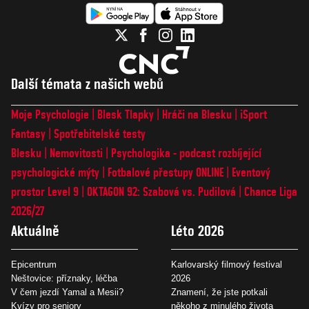
Další témata z našich webů
Moje Psychologie
Blesk Tlapky
Hráči na Blesku
iSport
Fantasy
Spotřebitelské testy
Blesku
Nemovitosti
Psychologika - podcast rozbíjející
psychologické mýty
Fotbalové přestupy ONLINE
Eventový
prostor Level 9
OKTAGON 92: Szabová vs. Pudilová
Chance Liga
2026/27
Aktuálně
Léto 2026
Epicentrum
Karlovarský filmový festival
Neštovice: příznaky, léčba
2026
V čem jezdí Yamal a Mesii?
Znamení, že jste potkali
Kvízy pro seniory
někoho z minulého života