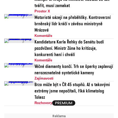
tvářit, musí zamakat
Prostor X
Motoristé sázejí na přeběhlíky. Kontroverzní
brněnský lídr kráčí v závěsu ministryně
Mrázové
Komentáře
Kandidatura Karla Řehky do Senátu budí
pozdvižení. Ministr Zůna ho kritizuje,
konkurenti haní i chválí
Komentáře
Věčné diamanty končí. Trh se šperky zaplavují
nerozeznatelné syntetické kameny
Zajímavosti
Brzo může být v ČR 45 stupňů. Až s takovými
extrémy jsme nepočítali, říká klimatolog
Tolasz
Rozhovory