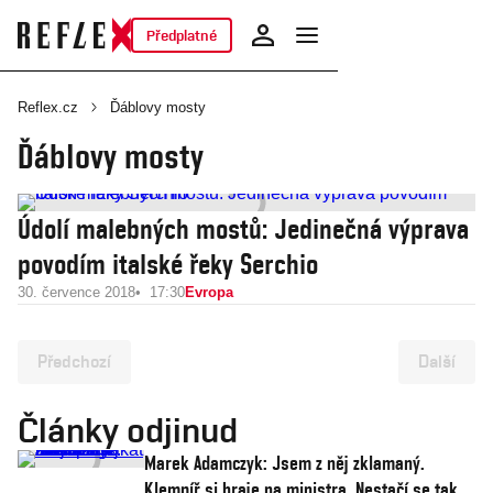
Předplatné
Reflex.cz
Ďáblovy mosty
Ďáblovy mosty
Údolí malebných mostů: Jedinečná výprava
povodím italské řeky Serchio
30. července 2018
17:30
Evropa
Předchozí
Další
Články odjinud
Marek Adamczyk: Jsem z něj zklamaný.
Klempíř si hraje na ministra. Nestačí se tak