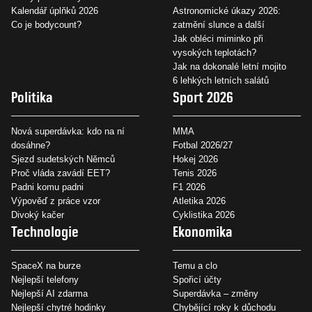
Kalendář úplňků 2026
Astronomické úkazy 2026:
Co je bodycount?
zatmění slunce a další
Jak obléci miminko při
vysokých teplotách?
Jak na dokonalé letní mojito
6 lehkých letních salátů
Politika
Sport 2026
Nová superdávka: kdo na ní
MMA
dosáhne?
Fotbal 2026/27
Sjezd sudetských Němců
Hokej 2026
Proč vláda zavádí EET?
Tenis 2026
Padni komu padni
F1 2026
Výpověď z práce vzor
Atletika 2026
Divoký kačer
Cyklistika 2026
Technologie
Ekonomika
SpaceX na burze
Temu a clo
Nejlepší telefony
Spořicí účty
Nejlepší AI zdarma
Superdávka – změny
Nejlepší chytré hodinky
Chybějící roky k důchodu