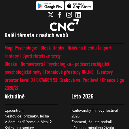
Další témata z našich webů
Moje Psychologie
Blesk Tlapky
Hráči na Blesku
iSport
Fantasy
Spotřebitelské testy
Blesku
Nemovitosti
Psychologika - podcast rozbíjející
psychologické mýty
Fotbalové přestupy ONLINE
Eventový
prostor Level 9
OKTAGON 92: Szabová vs. Pudilová
Chance Liga
2026/27
Aktuálně
Léto 2026
Epicentrum
Karlovarský filmový festival
Neštovice: příznaky, léčba
2026
V čem jezdí Yamal a Mesii?
Znamení, že jste potkali
Kvízy pro seniory
někoho z minulého života