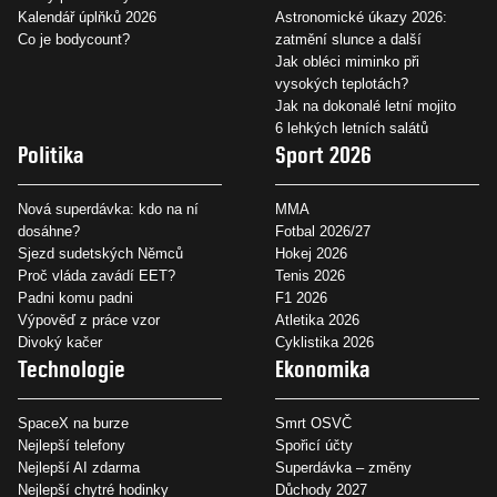
Kalendář úplňků 2026
Astronomické úkazy 2026:
Co je bodycount?
zatmění slunce a další
Jak obléci miminko při
vysokých teplotách?
Jak na dokonalé letní mojito
6 lehkých letních salátů
Politika
Sport 2026
Nová superdávka: kdo na ní
MMA
dosáhne?
Fotbal 2026/27
Sjezd sudetských Němců
Hokej 2026
Proč vláda zavádí EET?
Tenis 2026
Padni komu padni
F1 2026
Výpověď z práce vzor
Atletika 2026
Divoký kačer
Cyklistika 2026
Technologie
Ekonomika
SpaceX na burze
Smrt OSVČ
Nejlepší telefony
Spořicí účty
Nejlepší AI zdarma
Superdávka – změny
Nejlepší chytré hodinky
Důchody 2027