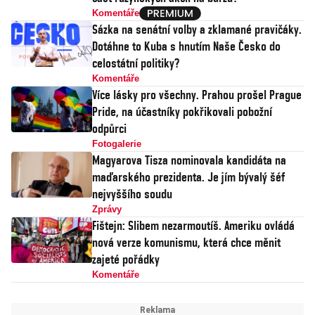
Komentáře
Sázka na senátní volby a zklamané pravičáky.
Dotáhne to Kuba s hnutím Naše Česko do
celostátní politiky?
Komentáře
Více lásky pro všechny. Prahou prošel Prague
Pride, na účastníky pokřikovali pobožní
odpůrci
Fotogalerie
Magyarova Tisza nominovala kandidáta na
maďarského prezidenta. Je jím bývalý šéf
nejvyššího soudu
Zprávy
Fištejn: Slibem nezarmoutíš. Ameriku ovládá
nová verze komunismu, která chce měnit
zajeté pořádky
Komentáře