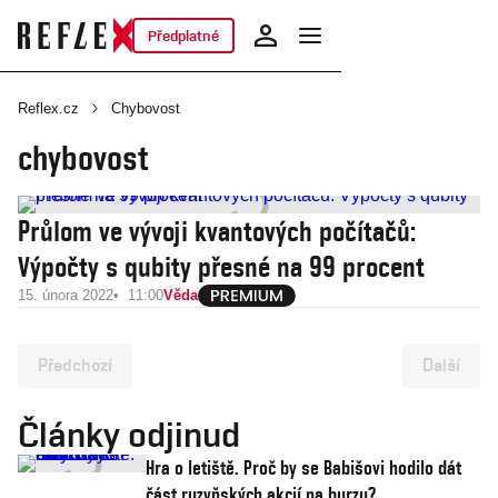
Předplatné
Reflex.cz
Chybovost
chybovost
Průlom ve vývoji kvantových počítačů:
Výpočty s qubity přesné na 99 procent
15. února 2022
11:00
Věda
Předchozí
Další
Články odjinud
Hra o letiště. Proč by se Babišovi hodilo dát
část ruzyňských akcií na burzu?