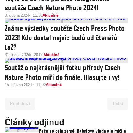
soutěže Czech Nature Photo 2024!
3. dubna 2024
12:30
Aktuálně
Známe výsledky soutěže Czech Press Photo
2023! Kdo dostal nejvíc bodů od čtenářů
LaZ?
31. ledna 2024
20:00
Aktuálně
Soutěž o nejkrásnější fotku přírody Czech
Nature Photo míří do finále. Hlasujte i vy!
15. března 2021
11:00
Aktuálně
Předchozí
Další
Články odjinud
Peče se celá země, Babišova vláda ale mlčí a