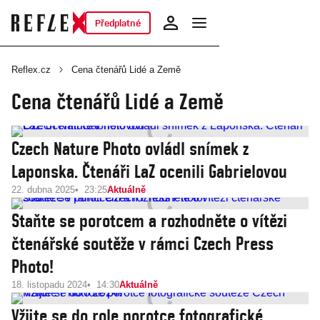
Předplatné
Reflex.cz
Cena čtenářů Lidé a Země
Cena čtenářů Lidé a Země
Czech Nature Photo ovládl snímek z
Laponska. Čtenáři LaZ ocenili Gabrielovou
22. dubna 2025
23:25
Aktuálně
Staňte se porotcem a rozhodněte o vítězi
čtenářské soutěže v rámci Czech Press
Photo!
18. listopadu 2024
14:30
Aktuálně
Vžijte se do role porotce fotografické