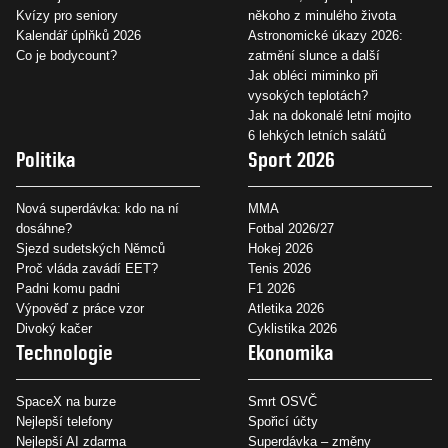
Kvízy pro seniory
někoho z minulého života
Kalendář úplňků 2026
Astronomické úkazy 2026:
Co je bodycount?
zatmění slunce a další
Jak obléci miminko při
vysokých teplotách?
Jak na dokonalé letní mojito
6 lehkých letních salátů
Politika
Sport 2026
Nová superdávka: kdo na ní
MMA
dosáhne?
Fotbal 2026/27
Sjezd sudetských Němců
Hokej 2026
Proč vláda zavádí EET?
Tenis 2026
Padni komu padni
F1 2026
Výpověď z práce vzor
Atletika 2026
Divoký kačer
Cyklistika 2026
Technologie
Ekonomika
SpaceX na burze
Smrt OSVČ
Nejlepší telefony
Spořicí účty
Nejlepší AI zdarma
Superdávka – změny