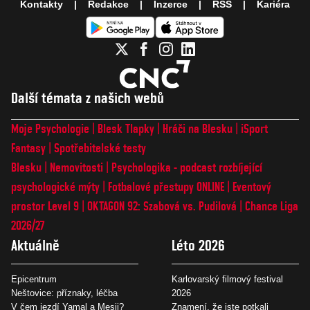
Kontakty
Redakce
Inzerce
RSS
Kariéra
Další témata z našich webů
Moje Psychologie
Blesk Tlapky
Hráči na Blesku
iSport
Fantasy
Spotřebitelské testy
Blesku
Nemovitosti
Psychologika - podcast rozbíjející
psychologické mýty
Fotbalové přestupy ONLINE
Eventový
prostor Level 9
OKTAGON 92: Szabová vs. Pudilová
Chance Liga
2026/27
Aktuálně
Léto 2026
Epicentrum
Karlovarský filmový festival
Neštovice: příznaky, léčba
2026
V čem jezdí Yamal a Mesii?
Znamení, že jste potkali