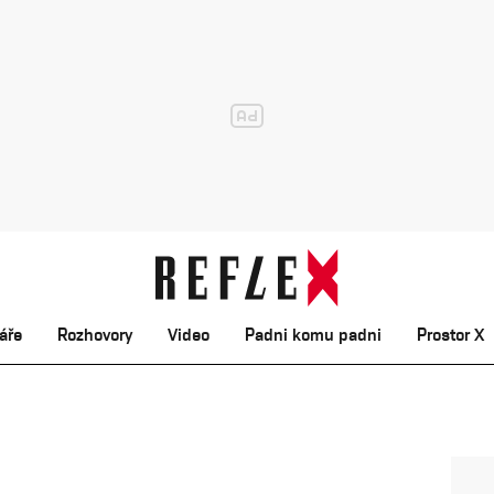
áře
Rozhovory
Video
Padni komu padni
Prostor X