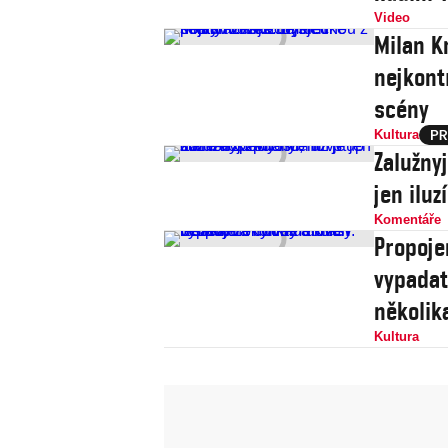
Video
Milan Kn
nejkont
scény
Kultura
Zalužny
jen iluz
Komentáře
Propoje
vypadat
několik
Kultura