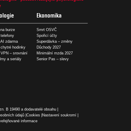
7
ologie
Ekonomika
na burze
Smrt OSVČ
 telefony
Spořicí účty
 AI zdarma
Superdávka – změny
 chytré hodinky
Důchody 2027
í VPN – srovnání
Minimální mzda 2027
ilmy a seriály
Senior Pas – slevy
zn. B 19490 a dodavatelé obsahu
osobních údajů
Cookies
Nastavení soukromí
veřejňované informace