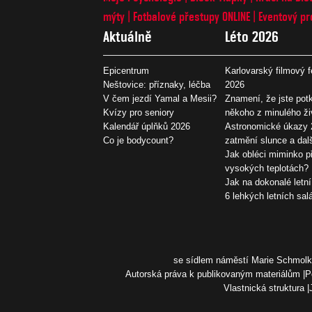
mýty
Fotbalové přestupy ONLINE
Eventový pr
Aktuálně
Léto 2026
Epicentrum
Karlovarský filmový f
Neštovice: příznaky, léčba
2026
V čem jezdí Yamal a Mesii?
Znamení, že jste potk
Kvízy pro seniory
někoho z minulého ži
Kalendář úplňků 2026
Astronomické úkazy 
Co je bodycount?
zatmění slunce a dal
Jak obléci miminko př
vysokých teplotách?
Jak na dokonalé letní
6 lehkých letních sal
se sídlem náměstí Marie Schmolko
Autorská práva k publikovaným materiálům
P
Vlastnická struktura