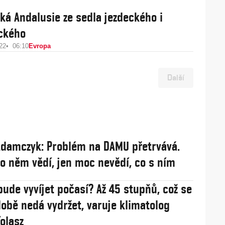
ká Andalusie ze sedla jezdeckého i
ického
22
06:10
Evropa
Další
damczyk: Problém na DAMU přetrvává.
 o něm vědí, jen moc nevědí, co s ním
bude vyvíjet počasí? Až 45 stupňů, což se
obě nedá vydržet, varuje klimatolog
olasz