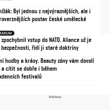
ížák: Byl jednou z nejvýraznějších, ale i
roverznějších postav české umělecké
j zpochybnil vstup do NATO. Aliance už je
í bezpečnosti, řídí ji staré doktríny
ní hudby a krásy. Beauty zóny vám dovolí
 a cítit se dobře i během
adenních festivalů