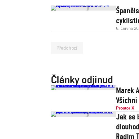
Španěls
cyklist
6. června 20
Předchozí
Články odjinud
Marek A
Všichni
Prostor X
Jak se 
dlouhod
Radim T