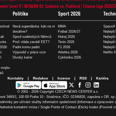
ostor Level 9
OKTAGON 92: Szabová vs. Pudilová
Chance Liga 2026/2
Politika
Sport 2026
Techn
estival
Nová superdávka: kdo na ní
MMA
SpaceX 
dosáhne?
Fotbal 2026/27
Nejlepší
ali
Sjezd sudetských Němců
Hokej 2026
Nejlepší
vota
Proč vláda zavádí EET?
Tenis 2026
Nejlepší
2026:
Padni komu padni
F1 2026
Nejlepš
ší
Výpověď z práce vzor
Atletika 2026
Netflix f
i
Divoký kačer
Cyklistika 2026
 mojito
átů
Kontakty
Redakce
Inzerce
RSS
Kariéra
© 2001 - 2026 Copyright
CZECH NEWS CENTER a.s.
vé 3493/1, 100 00 Praha 10 - Strašnice, IČO: 02346826, zapsána v OR, sp.
odmínky pro užívání služby informační společnosti
Informace o zpracování 
Jednotná kontaktní místa / Single Points of Contact
Etický kodex
Povinně z