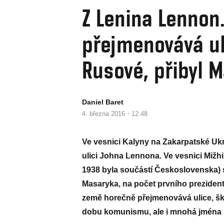
Z Lenina Lennon
přejmenovává uli
Rusové, přibyl 
Daniel Baret
·
4. března 2016
12:48
Ve vesnici Kalyny na Zakarpatské Ukr
ulici Johna Lennona. Ve vesnici Mižhi
1938 byla součástí Československa) s
Masaryka, na počet prvního prezident
země horečně přejmenovává ulice, šk
dobu komunismu, ale i mnohá jména 