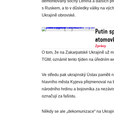
demontovány sochy Lenina a dalších pře
s Ruskem, a to v důsledky války na výc
Ukrajině obrovské.
Putin sp
atomovk
Zprávy
O tom, že na Zakarpatské Ukrajině už ma
TGM, oznámil tento týden na úředním we
Ve středu pak ukrajinský Ústav paměti n
hlavního města Kyjeva přejmenoval na b
národního hrdinu a bojovníka za nezávi
označují za fašistu.
Někdy se ale „dekomunizace“ na Ukrajin