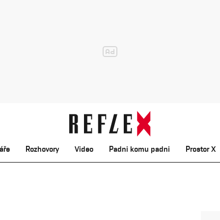
áře
Rozhovory
Video
Padni komu padni
Prostor X