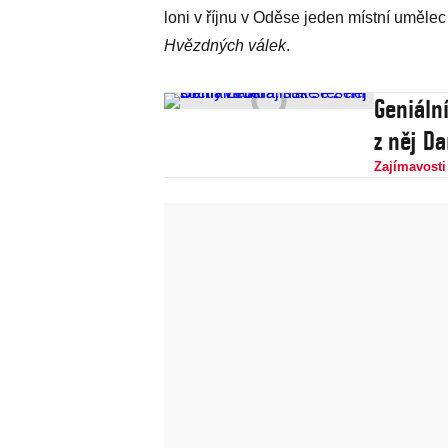
loni v říjnu v Oděse jeden místní uměle
Hvězdných válek
.
Geniáln
z něj D
Zajímavosti