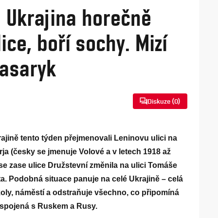
. Ukrajina horečně
ce, boří sochy. Mizí
Masaryk
Diskuze (
0
)
ajině tento týden přejmenovali Leninovu ulici na
rja (česky se jmenuje Volové a v letech 1918 až
e zase ulice Družstevní změnila na ulici Tomáše
a. Podobná situace panuje na celé Ukrajině – celá
oly, náměstí a odstraňuje všechno, co připomíná
spojená s Ruskem a Rusy.