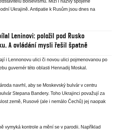
dstavitelů bolševismu. Mizí i názvy spojené
hodní Ukrajině. Antipatie k Rusům jsou dnes na
ílal Leninovi: položil pod Rusko
u. A ovládání mysli řešil špatně
jí i Lennonovu ulici či novou ulici pojmenovanou po
bu guvernér této oblasti Hennadij Moskal.
ároda navrhl, aby se Moskevský bulvár v centru
ulvár Stepana Bandery. Toho Ukrajinci považují za
slost země, Rusové (ale i nemálo Čechů) jej naopak
ě vymyká kontrole a mění se v parodii. Například