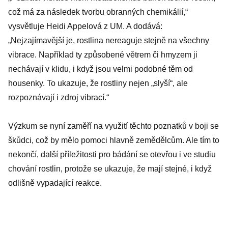
což má za následek tvorbu obranných chemikálií,“
vysvětluje Heidi Appelová z UM. A dodává:
„Nejzajímavější je, rostlina nereaguje stejně na všechny
vibrace. Například ty způsobené větrem či hmyzem ji
nechávají v klidu, i když jsou velmi podobné těm od
housenky. To ukazuje, že rostliny nejen „slyší“, ale
rozpoznávají i zdroj vibrací.“
Výzkum se nyní zaměří na využití těchto poznatků v boji se
škůdci, což by mělo pomoci hlavně zemědělcům. Ale tím to
nekončí, další příležitosti pro bádání se otevřou i ve studiu
chování rostlin, protože se ukazuje, že mají stejné, i když
odlišně vypadající reakce.