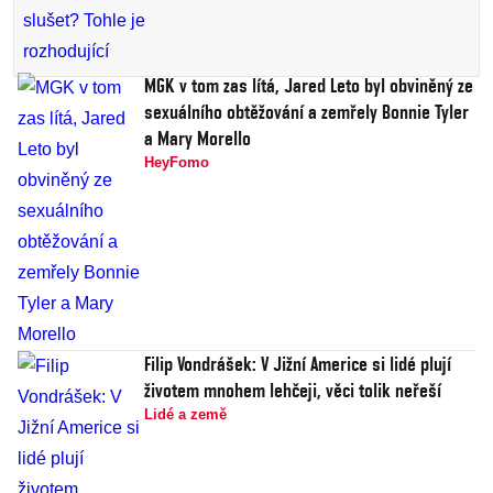
MGK v tom zas lítá, Jared Leto byl obviněný ze
sexuálního obtěžování a zemřely Bonnie Tyler
a Mary Morello
HeyFomo
Filip Vondrášek: V Jižní Americe si lidé plují
životem mnohem lehčeji, věci tolik neřeší
Lidé a země