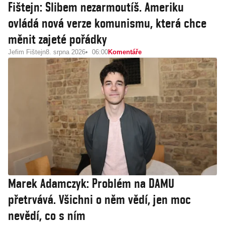
Fištejn: Slibem nezarmoutíš. Ameriku
ovládá nová verze komunismu, která chce
měnit zajeté pořádky
Jefim Fištejn
8. srpna 2026
06:00
Komentáře
Marek Adamczyk: Problém na DAMU
přetrvává. Všichni o něm vědí, jen moc
nevědí, co s ním