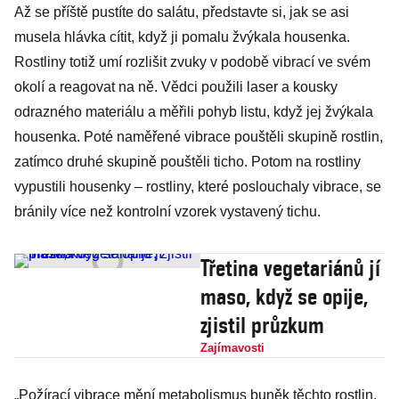
Až se příště pustíte do salátu, představte si, jak se asi
musela hlávka cítit, když ji pomalu žvýkala housenka.
Rostliny totiž umí rozlišit zvuky v podobě vibrací ve svém
okolí a reagovat na ně. Vědci použili laser a kousky
odrazného materiálu a měřili pohyb listu, když jej žvýkala
housenka. Poté naměřené vibrace pouštěli skupině rostlin,
zatímco druhé skupině pouštěli ticho. Potom na rostliny
vypustili housenky – rostliny, které poslouchaly vibrace, se
bránily více než kontrolní vzorek vystavený tichu.
Třetina vegetariánů jí
maso, když se opije,
zjistil průzkum
Zajímavosti
„Požírací vibrace mění metabolismus buněk těchto rostlin,