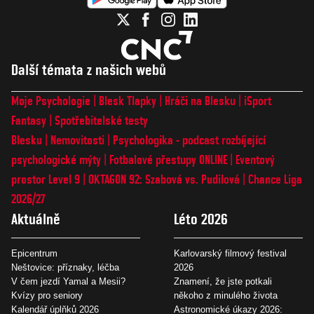
Další témata z našich webů
Moje Psychologie
Blesk Tlapky
Hráči na Blesku
iSport
Fantasy
Spotřebitelské testy
Blesku
Nemovitosti
Psychologika - podcast rozbíjející
psychologické mýty
Fotbalové přestupy ONLINE
Eventový
prostor Level 9
OKTAGON 92: Szabová vs. Pudilová
Chance Liga
2026/27
Aktuálně
Léto 2026
Epicentrum
Karlovarský filmový festival
Neštovice: příznaky, léčba
2026
V čem jezdí Yamal a Mesii?
Znamení, že jste potkali
Kvízy pro seniory
někoho z minulého života
Kalendář úplňků 2026
Astronomické úkazy 2026: