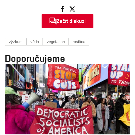
Začít diskuzi
výzkum
věda
vegetarian
rostlina
Doporučujeme