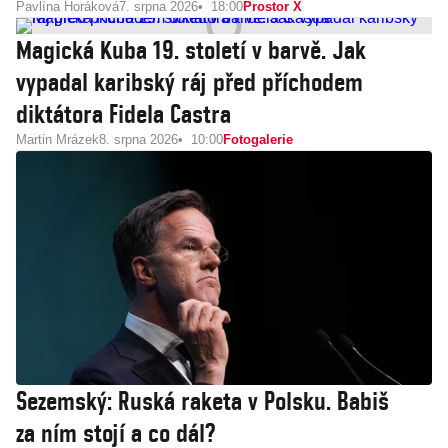
Pavlína Horáková
7. srpna 2026
18:00
Prostor X
Magická Kuba 19. století v barvě. Jak
vypadal karibský ráj před příchodem
diktátora Fidela Castra
Martin Mrázek
8. srpna 2026
10:00
Fotogalerie
Sezemský: Ruská raketa v Polsku. Babiš
za ním stojí a co dál?