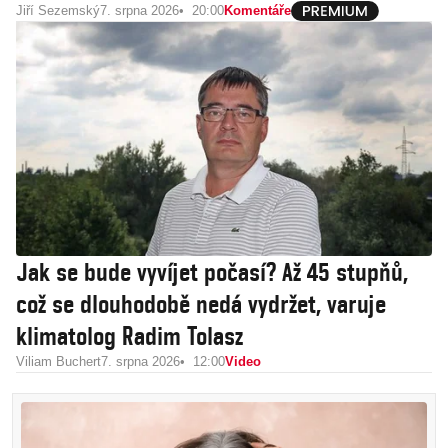
Jiří Sezemský
7. srpna 2026
20:00
Komentáře
Jak se bude vyvíjet počasí? Až 45 stupňů,
což se dlouhodobě nedá vydržet, varuje
klimatolog Radim Tolasz
Viliam Buchert
7. srpna 2026
12:00
Video