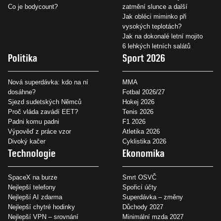
Co je bodycount?
zatmění slunce a další
Jak obléci miminko při
vysokých teplotách?
Jak na dokonalé letní mojito
6 lehkých letních salátů
Politika
Sport 2026
Nová superdávka: kdo na ní
MMA
dosáhne?
Fotbal 2026/27
Sjezd sudetských Němců
Hokej 2026
Proč vláda zavádí EET?
Tenis 2026
Padni komu padni
F1 2026
Výpověď z práce vzor
Atletika 2026
Divoký kačer
Cyklistika 2026
Technologie
Ekonomika
SpaceX na burze
Smrt OSVČ
Nejlepší telefony
Spořicí účty
Nejlepší AI zdarma
Superdávka – změny
Nejlepší chytré hodinky
Důchody 2027
Nejlepší VPN – srovnání
Minimální mzda 2027