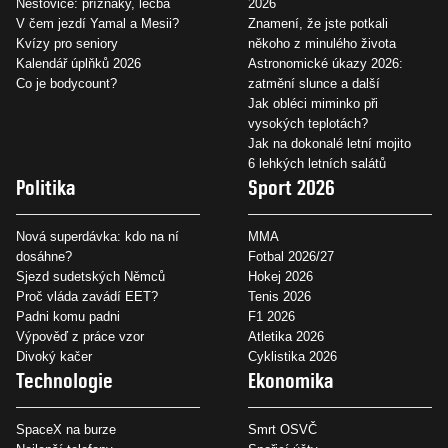
Neštovice: příznaky, léčba
2026
V čem jezdí Yamal a Mesii?
Znamení, že jste potkali
Kvízy pro seniory
někoho z minulého života
Kalendář úplňků 2026
Astronomické úkazy 2026:
Co je bodycount?
zatmění slunce a další
Jak obléci miminko při
vysokých teplotách?
Jak na dokonalé letní mojito
6 lehkých letních salátů
Politika
Sport 2026
Nová superdávka: kdo na ní
MMA
dosáhne?
Fotbal 2026/27
Sjezd sudetských Němců
Hokej 2026
Proč vláda zavádí EET?
Tenis 2026
Padni komu padni
F1 2026
Výpověď z práce vzor
Atletika 2026
Divoký kačer
Cyklistika 2026
Technologie
Ekonomika
SpaceX na burze
Smrt OSVČ