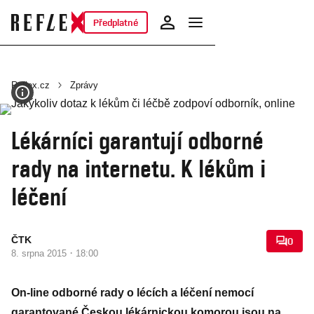
Předplatné
Reflex.cz
Zprávy
Lékárníci garantují odborné
rady na internetu. K lékům i
léčení
ČTK
0
·
8. srpna 2015
18:00
On-line odborné rady o lécích a léčení nemocí
garantované Českou lékárnickou komorou jsou na