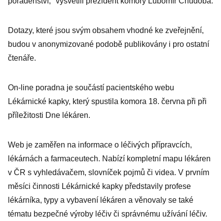
poradenství," vysvětlil prezident komory Lubomír Chudoba.
Dotazy, které jsou svým obsahem vhodné ke zveřejnění,
budou v anonymizované podobě publikovány i pro ostatní
čtenáře.
On-line poradna je součástí pacientského webu
Lékárnické kapky, který spustila komora 18. června při při
příležitosti Dne lékáren.
Web je zaměřen na informace o léčivých přípravcích,
lékárnách a farmaceutech. Nabízí kompletní mapu lékáren
v ČR s vyhledávačem, slovníček pojmů či videa. V prvním
měsíci činnosti Lékárnické kapky představily profese
lékárníka, typy a vybavení lékáren a věnovaly se také
tématu bezpečné výroby léčiv či správnému užívání léčiv.