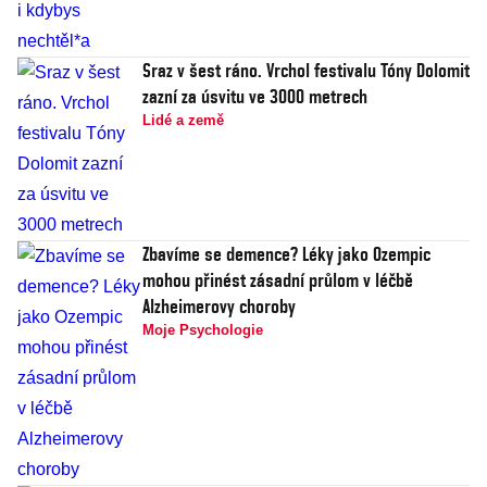
Sraz v šest ráno. Vrchol festivalu Tóny Dolomit
zazní za úsvitu ve 3000 metrech
Lidé a země
Zbavíme se demence? Léky jako Ozempic
mohou přinést zásadní průlom v léčbě
Alzheimerovy choroby
Moje Psychologie