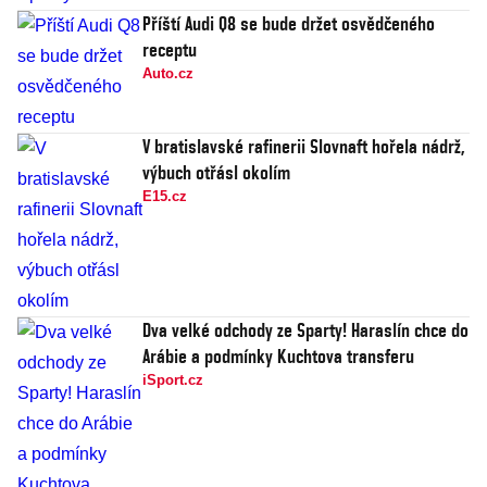
Příští Audi Q8 se bude držet osvědčeného
receptu
Auto.cz
V bratislavské rafinerii Slovnaft hořela nádrž,
výbuch otřásl okolím
E15.cz
Dva velké odchody ze Sparty! Haraslín chce do
Arábie a podmínky Kuchtova transferu
iSport.cz