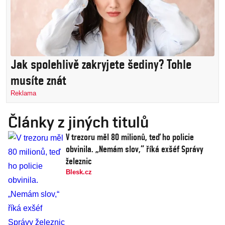
Jak spolehlivě zakryjete šediny? Tohle
musíte znát
Reklama
Články z jiných titulů
V trezoru měl 80 milionů, teď ho policie
obvinila. „Nemám slov,“ říká exšéf Správy
železnic
Blesk.cz