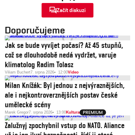
Začít diskuzi
Doporučujeme
Jak se bude vyvíjet počasí? Až 45 stupňů,
což se dlouhodobě nedá vydržet, varuje
klimatolog Radim Tolasz
Viliam Buchert
7. srpna 2026
12:00
Video
Milan Knížák: Byl jednou z nejvýraznějších,
ale i nejkontroverznějších postav české
umělecké scény
Marek Gregor
7. srpna 2026
13:00
Kultura
Zalužnyj zpochybnil vstup do NATO. Aliance