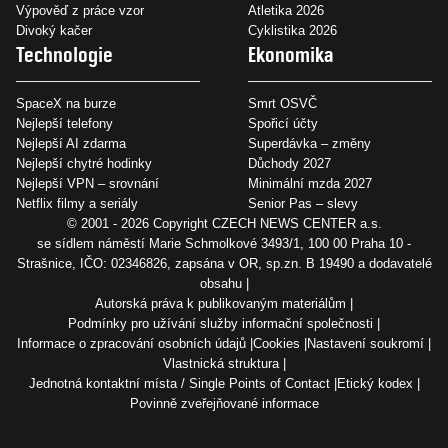
Výpověď z práce vzor
Atletika 2026
Divoký kačer
Cyklistika 2026
Technologie
Ekonomika
SpaceX na burze
Smrt OSVČ
Nejlepší telefony
Spořicí účty
Nejlepší AI zdarma
Superdávka – změny
Nejlepší chytré hodinky
Důchody 2027
Nejlepší VPN – srovnání
Minimální mzda 2027
Netflix filmy a seriály
Senior Pas – slevy
© 2001 - 2026 Copyright
CZECH NEWS CENTER a.s.
se sídlem náměstí Marie Schmolkové 3493/1, 100 00 Praha 10 -
Strašnice, IČO: 02346826, zapsána v OR, sp.zn. B 19490 a dodavatelé
obsahu
Autorská práva k publikovaným materiálům
Podmínky pro užívání služby informační společnosti
Informace o zpracování osobních údajů
Cookies
Nastavení soukromí
Vlastnická struktura
Jednotná kontaktní místa / Single Points of Contact
Etický kodex
Povinně zveřejňované informace