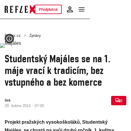
Předplatné
Reflex.cz
Zprávy
Studentský Majáles se na 1.
máje vrací k tradicím, bez
vstupného a bez komerce
ixs
0
·
28. dubna 2014
07:00
Projekt pražských vysokoškoláků, Studentský
Majáles, se chystá na svůj druhý ročník. 1. května