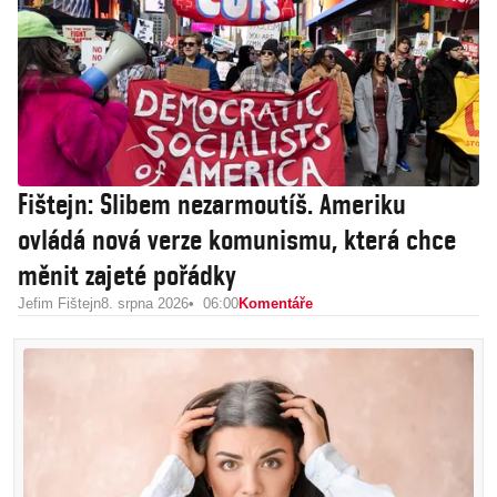
Fištejn: Slibem nezarmoutíš. Ameriku
ovládá nová verze komunismu, která chce
měnit zajeté pořádky
Jefim Fištejn
8. srpna 2026
06:00
Komentáře