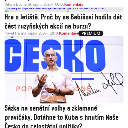
Viliam Buchert
9. srpna 2026
06:00
Komentáře
Hra o letiště. Proč by se Babišovi hodilo dát
část ruzyňských akcií na burzu?
Pavel Páral
8. srpna 2026
18:30
Komentáře
Sázka na senátní volby a zklamané
pravičáky. Dotáhne to Kuba s hnutím Naše
Česko do celostátní politiky?