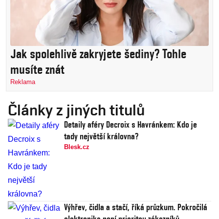
Jak spolehlivě zakryjete šediny? Tohle
musíte znát
Reklama
Články z jiných titulů
Detaily aféry Decroix s Havránkem: Kdo je
tady největší královna?
Blesk.cz
Výhřev, čidla a stačí, říká průzkum. Pokročilá
elektronika není prioritou zákazníků