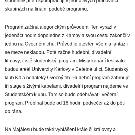
studentek, kteří spolupracují v jednotlivých pracovních
skupinách na finální podobě programu.
Program začíná alegorickým průvodem. Ten vyrazí v
jedenáct hodin dopoledne z Kampy a svou cestu zakončí v
jednu na Ovocném trhu. Průvod je otevřen všem a fantazii
se meze nekladou. Poté začne hudební, divadelní i
filmový, čistě studentský, program. Místy konání festivalu
budou areál Univerzity Karlovy v Celetné ulici, Studentský
klub K4 a nedaleký Ovocný trh. Hudební program zahrnuje
tři stage s živými kapelami, divadelní program najdeme ve
Studentském klubu. Tam se bude odehrávat i večerní
program. Probíhat bude od 18 hodin podvečer až do pěti
do rána.
Na Majálesu bude také vyhlášení krále či královny a