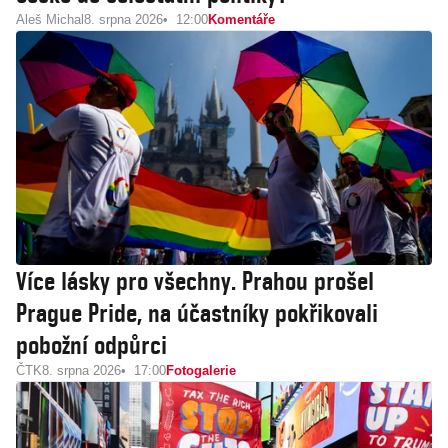
Aleš Michal
8. srpna 2026
12:00
Komentáře
Více lásky pro všechny. Prahou prošel
Prague Pride, na účastníky pokřikovali
pobožní odpůrci
ČTK
8. srpna 2026
17:00
Fotogalerie