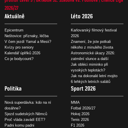
2026/27
Aktuálně
Léto 2026
Epicentrum
Karlovarský filmový festival
Neštovice: příznaky, léčba
2026
V čem jezdí Yamal a Mesii?
Znamení, že jste potkali
Kvízy pro seniory
někoho z minulého života
Kalendář úplňků 2026
Astronomické úkazy 2026:
Co je bodycount?
zatmění slunce a další
Jak obléci miminko při
vysokých teplotách?
Jak na dokonalé letní mojito
6 lehkých letních salátů
Politika
Sport 2026
Nová superdávka: kdo na ní
MMA
dosáhne?
Fotbal 2026/27
Sjezd sudetských Němců
Hokej 2026
Proč vláda zavádí EET?
Tenis 2026
Padni komu padni
F1 2026