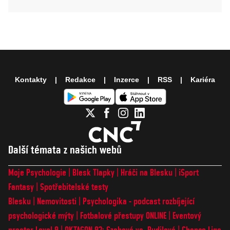
Kontakty
Redakce
Inzerce
RSS
Kariéra
Další témata z našich webů
Moje Psychologie
Blesk Tlapky
Hráči na Blesku
iSport
Fantasy
Spotřebitelské testy
Blesku
Nemovitosti
Psychologika - podcast rozbíjející
psychologické mýty
Fotbalové přestupy ONLINE
Eventový
prostor Level 9
OKTAGON 92: Szabová vs. Pudilová
Chance Liga