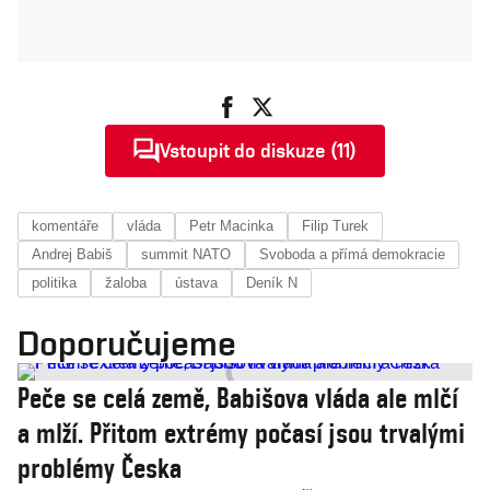
Vstoupit do diskuze (11)
komentáře
vláda
Petr Macinka
Filip Turek
Andrej Babiš
summit NATO
Svoboda a přímá demokracie
politika
žaloba
ústava
Deník N
Doporučujeme
Peče se celá země, Babišova vláda ale mlčí
a mlží. Přitom extrémy počasí jsou trvalými
problémy Česka