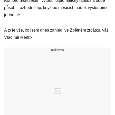
Kompromisní řešení vyloučí diplomatický lapsus a bude
působit rozhodně líp, když po měsících hádek vystoupíme
jednotně.
A to je vše, co jsem dnes zahlédl ve Zpětném zrcátku, váš
Vladimír Mertlík