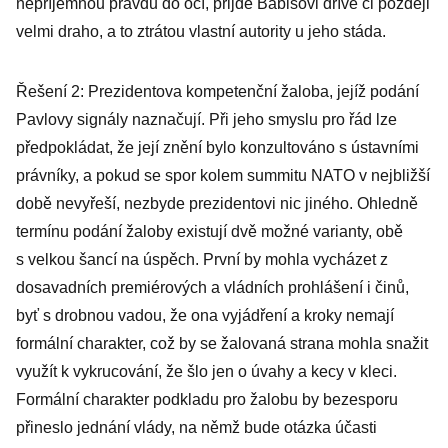
nepříjemnou pravdu do očí, přijde Babišovi dříve či později
velmi draho, a to ztrátou vlastní autority u jeho stáda.
Řešení 2: Prezidentova kompetenční žaloba, jejíž podání
Pavlovy signály naznačují. Při jeho smyslu pro řád lze
předpokládat, že její znění bylo konzultováno s ústavními
právníky, a pokud se spor kolem summitu NATO v nejbližší
době nevyřeší, nezbyde prezidentovi nic jiného. Ohledně
termínu podání žaloby existují dvě možné varianty, obě
s velkou šancí na úspěch. První by mohla vycházet z
dosavadních premiérových a vládních prohlášení i činů,
byť s drobnou vadou, že ona vyjádření a kroky nemají
formální charakter, což by se žalovaná strana mohla snažit
využít k vykrucování, že šlo jen o úvahy a kecy v kleci.
Formální charakter podkladu pro žalobu by bezesporu
přineslo jednání vlády, na němž bude otázka účasti