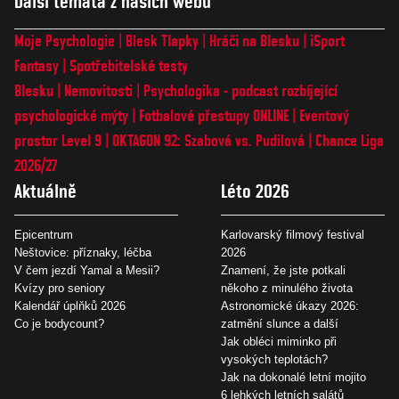
Další témata z našich webů
Moje Psychologie
Blesk Tlapky
Hráči na Blesku
iSport
Fantasy
Spotřebitelské testy
Blesku
Nemovitosti
Psychologika - podcast rozbíjející
psychologické mýty
Fotbalové přestupy ONLINE
Eventový
prostor Level 9
OKTAGON 92: Szabová vs. Pudilová
Chance Liga
2026/27
Aktuálně
Léto 2026
Epicentrum
Karlovarský filmový festival
Neštovice: příznaky, léčba
2026
V čem jezdí Yamal a Mesii?
Znamení, že jste potkali
Kvízy pro seniory
někoho z minulého života
Kalendář úplňků 2026
Astronomické úkazy 2026:
Co je bodycount?
zatmění slunce a další
Jak obléci miminko při
vysokých teplotách?
Jak na dokonalé letní mojito
6 lehkých letních salátů