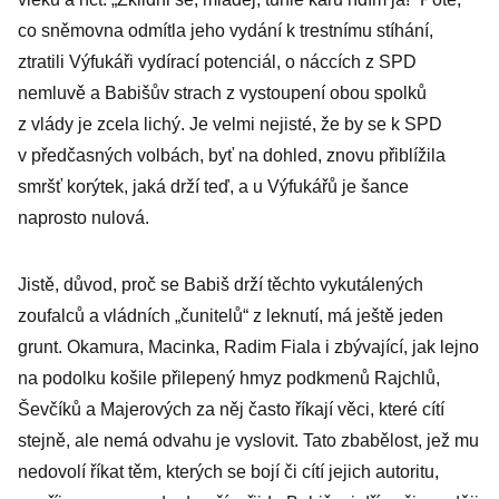
co sněmovna odmítla jeho vydání k trestnímu stíhání,
ztratili Výfukáři vydírací potenciál, o náccích z SPD
nemluvě a Babišův strach z vystoupení obou spolků
z vlády je zcela lichý. Je velmi nejisté, že by se k SPD
v předčasných volbách, byť na dohled, znovu přiblížila
smršť korýtek, jaká drží teď, a u Výfukářů je šance
naprosto nulová.
Jistě, důvod, proč se Babiš drží těchto vykutálených
zoufalců a vládních „čunitelů“ z leknutí, má ještě jeden
grunt. Okamura, Macinka, Radim Fiala i zbývající, jak lejno
na podolku košile přilepený hmyz podkmenů Rajchlů,
Ševčíků a Majerových za něj často říkají věci, které cítí
stejně, ale nemá odvahu je vyslovit. Tato zbabělost, jež mu
nedovolí říkat těm, kterých se bojí či cítí jejich autoritu,