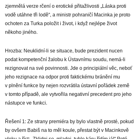
zjemnělá verze rčení o erotické přitažlivosti „Láska proti
vodě utáhne tři lodě“, a ministr pohraničí Macinka je proto
ochoten za Turka položit i život, i když nejlépe život
někoho jiného.
Hrozba: Neuklidní-li se situace, bude prezident nucen
podat kompetenční žalobu k Ústavnímu soudu, nemá-li
rezignovat na své povinnosti. Jde o principiální věc, neboť
jeho rezignace na odpor proti faktickému bránění mu
v plnění funkce by nejen rozvrátila ústavní pořádek země
v tomto případě, ale vytvořila negativní precedent pro jeho
nástupce ve funkci.
Řešení 1: Ze strany premiéra by bylo vlastně prosté, pokud
by ovšem Babiš na to měl koule, přestat být v Macinkově
vleku a říct: „Zklidni se, mladej, tuhle káru řídím já!“ Poté,