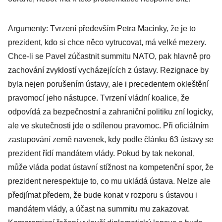
Argumenty: Tvrzení především Petra Macinky, že je to
prezident, kdo si chce něco vytrucovat, má velké mezery.
Chce-li se Pavel zúčastnit summitu NATO, pak hlavně pro
zachování zvyklostí vycházejících z ústavy. Rezignace by
byla nejen porušením ústavy, ale i precedentem okleštění
pravomocí jeho nástupce. Tvrzení vládní koalice, že
odpovídá za bezpečnostní a zahraniční politiku zní logicky,
ale ve skutečnosti jde o sdílenou pravomoc. Při oficiálním
zastupování země navenek, kdy podle článku 63 ústavy se
prezident řídí mandátem vlády. Pokud by tak nekonal,
může vláda podat ústavní stížnost na kompetenční spor, že
prezident nerespektuje to, co mu ukládá ústava. Nelze ale
předjímat předem, že bude konat v rozporu s ústavou i
mandátem vlády, a účast na summitu mu zakazovat.