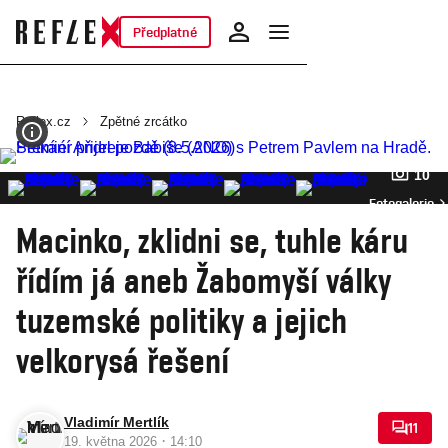
Předplatné
Reflex.cz
Zpětné zrcátko
10
Fotogalerie
Macinko, zklidni se, tuhle káru
řídím já aneb Žabomyší války
tuzemské politiky a jejich
velkorysá řešení
Vladimír Mertlík
11
·
19. května 2026
14:10