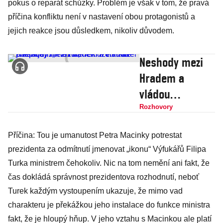
pokus o reparát schůzky. Problém je však v tom, že pravá
příčina konfliktu není v nastavení obou protagonistů a
jejich reakce jsou důsledkem, nikoliv důvodem.
Neshody mezi
Hradem a
vládou
pokračují.
Rozhovory
„Prezident
Příčina: Tou je umanutost Petra Macinky potrestat
může vládě
prezidenta za odmítnutí jmenovat „ikonu“ Výfukářů Filipa
znepříjemnit
Turka ministrem čehokoliv. Nic na tom nemění ani fakt, že
život," řekl Petr
čas dokládá správnost prezidentova rozhodnutí, neboť
Pavel
Turek každým vystoupením ukazuje, že mimo vad
charakteru je překážkou jeho instalace do funkce ministra
fakt, že je hloupý hňup. V jeho vztahu s Macinkou ale platí