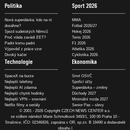
Politika
Sport 2026
Nová superdávka: kdo na ní
MMA
dosáhne?
Fotbal 2026/27
Sjezd sudetských Němců
Hokej 2026
Proč vláda zavádí EET?
Tenis 2026
Padni komu padni
F1 2026
Výpověď z práce vzor
Atletika 2026
Divoký kačer
Cyklistika 2026
Technologie
Ekonomika
SpaceX na burze
Smrt OSVČ
Nejlepší telefony
Spořicí účty
Nejlepší AI zdarma
Superdávka – změny
Nejlepší chytré hodinky
Důchody 2027
Nejlepší VPN – srovnání
Minimální mzda 2027
Netflix filmy a seriály
Senior Pas – slevy
© 2001 - 2026 Copyright
CZECH NEWS CENTER a.s.
se sídlem náměstí Marie Schmolkové 3493/1, 100 00 Praha 10 -
Strašnice, IČO: 02346826, zapsána v OR, sp.zn. B 19490 a dodavatelé
obsahu