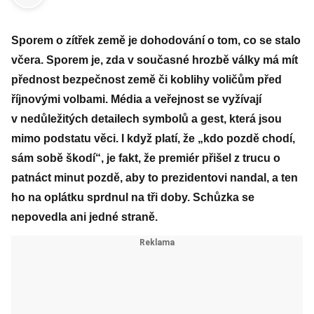
Sporem o zítřek země je dohodování o tom, co se stalo
včera. Sporem je, zda v současné hrozbě války má mít
přednost bezpečnost země či koblihy voličům před
říjnovými volbami. Média a veřejnost se vyžívají
v nedůležitých detailech symbolů a gest, která jsou
mimo podstatu věci. I když platí, že „kdo pozdě chodí,
sám sobě škodí“, je fakt, že premiér přišel z trucu o
patnáct minut pozdě, aby to prezidentovi nandal, a ten
ho na oplátku sprdnul na tři doby. Schůzka se
nepovedla ani jedné straně.