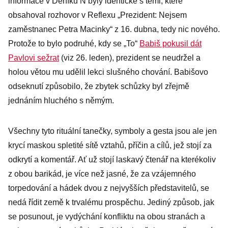
informace v Deníku N byly identické s těmi, které
obsahoval rozhovor v Reflexu „Prezident: Nejsem
zaměstnanec Petra Macinky“ z 16. dubna, tedy nic nového.
Protože to bylo podruhé, kdy se „To“
Babiš pokusil dát
Pavlovi sežrat
(viz 26. leden), prezident se neudržel a
holou větou mu udělil lekci slušného chování. Babišovo
odseknutí způsobilo, že zbytek schůzky byl zřejmě
jednáním hluchého s němým.
Všechny tyto rituální tanečky, symboly a gesta jsou ale jen
krycí maskou spletité sítě vztahů, příčin a cílů, jež stojí za
odkrytí a komentář. Ať už stojí laskavý čtenář na kterékoliv
z obou barikád, je více než jasné, že za vzájemného
torpedování a hádek dvou z nejvyšších představitelů, se
nedá řídit země k trvalému prospěchu. Jediný způsob, jak
se posunout, je vydýchání konfliktu na obou stranách a