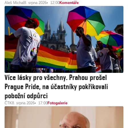
Aleš Michal
8. srpna 2026
12:00
Komentáře
Více lásky pro všechny. Prahou prošel
Prague Pride, na účastníky pokřikovali
pobožní odpůrci
ČTK
8. srpna 2026
17:00
Fotogalerie