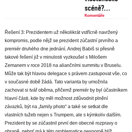
scéně?
Hantavirus
Komentáře
„překvapivě“
Řešení 3: Prezidentem už několikrát vstřícně navržený
neexistuje a
kompromis, podle nějž se prezident zúčastní prvního a
Peterková
premiér druhého dne jednání. Andrej Babiš si přesně
vydává svůj
takové řešení již v minulosti vyzkoušel s Milošem
knižní debut
Zemanem v roce 2018 na aliančními summitu v Bruselu.
Může tak být hlavou delegace s právem zastupovat vše, co
v současné době žádá. Tato varianta by umožnila
zachovat si tvář oběma, přičemž premiér by byl účastníkem
hlavní části, kde by měl možnost zdůvodnit plnění
závazků, být na „family photo“ a také se setkat dle
vlastních tužeb nejen s Trumpem, ale s kýmkoliv dalším.
Prezident by se zúčastnil první den obecné rozpravy o
obraně, neboť má k této problematice nesporně blíž.