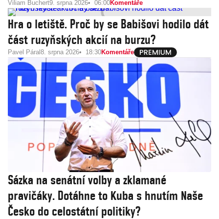
Viliam Buchert
9. srpna 2026
06:00
Komentáře
Hra o letiště. Proč by se Babišovi hodilo dát
část ruzyňských akcií na burzu?
Pavel Páral
8. srpna 2026
18:30
Komentáře
Sázka na senátní volby a zklamané
pravičáky. Dotáhne to Kuba s hnutím Naše
Česko do celostátní politiky?