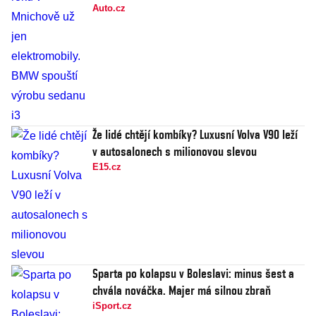
Auto.cz
Že lidé chtějí kombíky? Luxusní Volva V90 leží
v autosalonech s milionovou slevou
E15.cz
Sparta po kolapsu v Boleslavi: minus šest a
chvála nováčka. Majer má silnou zbraň
iSport.cz