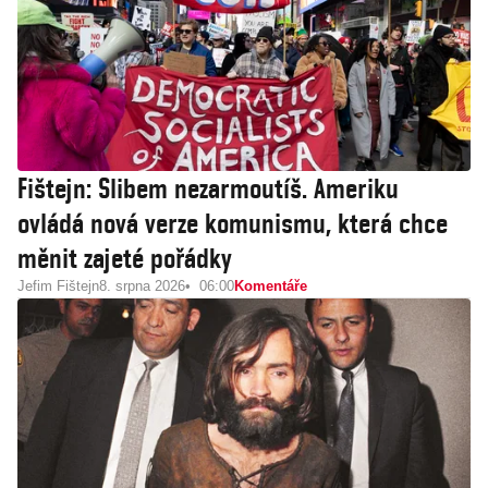
Fištejn: Slibem nezarmoutíš. Ameriku
ovládá nová verze komunismu, která chce
měnit zajeté pořádky
Jefim Fištejn
8. srpna 2026
06:00
Komentáře