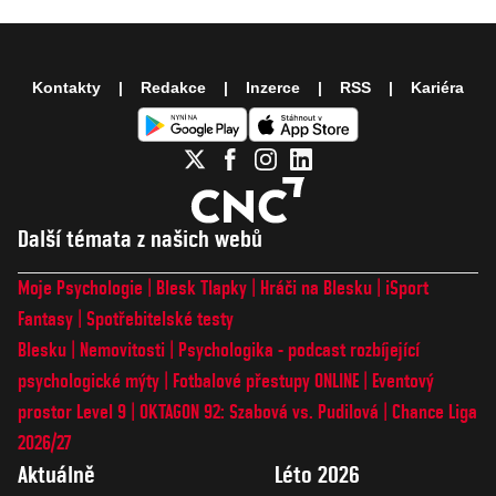
Kontakty
Redakce
Inzerce
RSS
Kariéra
Další témata z našich webů
Moje Psychologie
Blesk Tlapky
Hráči na Blesku
iSport
Fantasy
Spotřebitelské testy
Blesku
Nemovitosti
Psychologika - podcast rozbíjející
psychologické mýty
Fotbalové přestupy ONLINE
Eventový
prostor Level 9
OKTAGON 92: Szabová vs. Pudilová
Chance Liga
2026/27
Aktuálně
Léto 2026