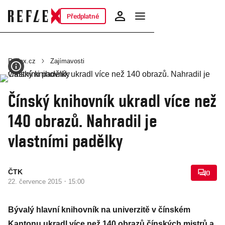
Předplatné
Reflex.cz
Zajímavosti
Čínský knihovník ukradl více než
140 obrazů. Nahradil je
vlastními padělky
ČTK
0
·
22. července 2015
15:00
Bývalý hlavní knihovník na univerzitě v čínském
Kantonu ukradl více než 140 obrazů čínských mistrů a