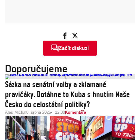
Začít diskuzi
Doporučujeme
Sázka na senátní volby a zklamané
pravičáky. Dotáhne to Kuba s hnutím Naše
Česko do celostátní politiky?
Aleš Michal
8. srpna 2026
12:00
Komentáře