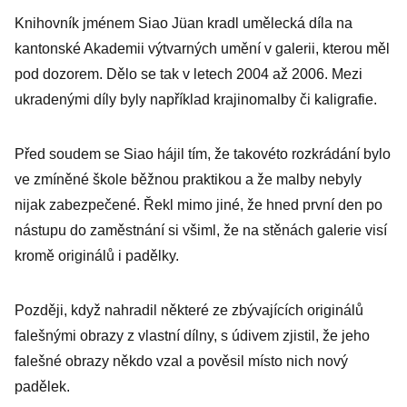
Knihovník jménem Siao Jüan kradl umělecká díla na
kantonské Akademii výtvarných umění v galerii, kterou měl
pod dozorem. Dělo se tak v letech 2004 až 2006. Mezi
ukradenými díly byly například krajinomalby či kaligrafie.
Před soudem se Siao hájil tím, že takovéto rozkrádání bylo
ve zmíněné škole běžnou praktikou a že malby nebyly
nijak zabezpečené. Řekl mimo jiné, že hned první den po
nástupu do zaměstnání si všiml, že na stěnách galerie visí
kromě originálů i padělky.
Později, když nahradil některé ze zbývajících originálů
falešnými obrazy z vlastní dílny, s údivem zjistil, že jeho
falešné obrazy někdo vzal a pověsil místo nich nový
padělek.