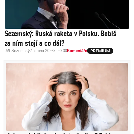
Sezemský: Ruská raketa v Polsku. Babiš
za ním stojí a co dál?
Jiří Sezemský
7. srpna 2026
20:00
Komentáře