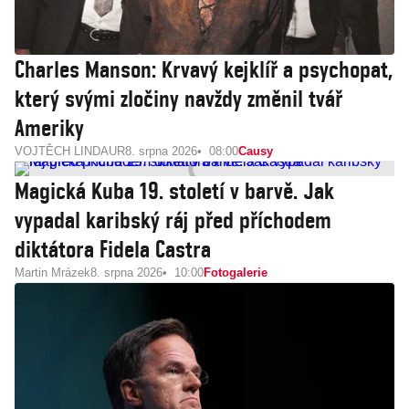
Charles Manson: Krvavý kejklíř a psychopat,
který svými zločiny navždy změnil tvář
Ameriky
VOJTĚCH LINDAUR
8. srpna 2026
08:00
Causy
Magická Kuba 19. století v barvě. Jak
vypadal karibský ráj před příchodem
diktátora Fidela Castra
Martin Mrázek
8. srpna 2026
10:00
Fotogalerie