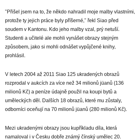
"Přišel jsem na to, že někdo nahradil moje malby vlastními,
protože ty jejich práce byly příšerné," řekl Siao před
soudem v Kantonu. Kdo jeho malby vzal, prý netuší.
Studenti a učitelé ale mohli vynášet obrazy stejným
způsobem, jako si mohli odnášet vypůjčené knihy,
prohlásil.
V letech 2004 až 2011 Siao 125 ukradených obrazů
rozprodal v aukcích za více než 34 milionů jüanů (136
milionů Kč) a peníze údajně použil na koupi bytů a
uměleckých děl. Dalších 18 obrazů, které mu zůstaly,
odborníci oceňují na 70 milionů jüanů (280 milionů Kč).
Mezi ukradenými obrazy jsou kupříkladu díla, která
namaloval i v Česku dobře známý čínský umělec 20.