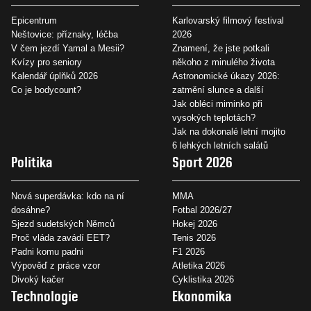
Epicentrum
Karlovarský filmový festival
Neštovice: příznaky, léčba
2026
V čem jezdí Yamal a Mesii?
Znamení, že jste potkali
Kvízy pro seniory
někoho z minulého života
Kalendář úplňků 2026
Astronomické úkazy 2026:
Co je bodycount?
zatmění slunce a další
Jak obléci miminko při
vysokých teplotách?
Jak na dokonalé letní mojito
6 lehkých letních salátů
Politika
Sport 2026
Nová superdávka: kdo na ní
MMA
dosáhne?
Fotbal 2026/27
Sjezd sudetských Němců
Hokej 2026
Proč vláda zavádí EET?
Tenis 2026
Padni komu padni
F1 2026
Výpověď z práce vzor
Atletika 2026
Divoký kačer
Cyklistika 2026
Technologie
Ekonomika