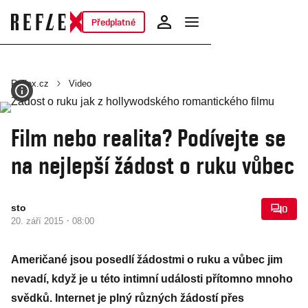
Předplatné
Reflex.cz
Video
Film nebo realita? Podívejte se
na nejlepší žádost o ruku vůbec
sto
0
·
20. září 2015
08:00
Američané jsou posedlí žádostmi o ruku a vůbec jim
nevadí, když je u této intimní události přítomno mnoho
svědků. Internet je plný různých žádostí přes