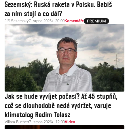
Sezemský: Ruská raketa v Polsku. Babiš
za ním stojí a co dál?
Jiří Sezemský
7. srpna 2026
20:00
Komentáře
Jak se bude vyvíjet počasí? Až 45 stupňů,
což se dlouhodobě nedá vydržet, varuje
klimatolog Radim Tolasz
Viliam Buchert
7. srpna 2026
12:00
Video