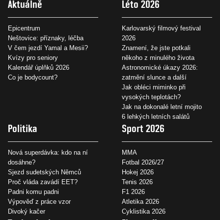
Aktuálně
Léto 2026
Epicentrum
Karlovarský filmový festival
Neštovice: příznaky, léčba
2026
V čem jezdí Yamal a Mesii?
Znamení, že jste potkali
Kvízy pro seniory
někoho z minulého života
Kalendář úplňků 2026
Astronomické úkazy 2026:
Co je bodycount?
zatmění slunce a další
Jak obléci miminko při
vysokých teplotách?
Jak na dokonalé letní mojito
6 lehkých letních salátů
Politika
Sport 2026
Nová superdávka: kdo na ní
MMA
dosáhne?
Fotbal 2026/27
Sjezd sudetských Němců
Hokej 2026
Proč vláda zavádí EET?
Tenis 2026
Padni komu padni
F1 2026
Výpověď z práce vzor
Atletika 2026
Divoký kačer
Cyklistika 2026