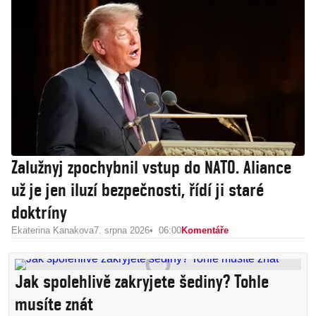
Zalužnyj zpochybnil vstup do NATO. Aliance
už je jen iluzí bezpečnosti, řídí ji staré
doktríny
Ekaterina Kanakova
7. srpna 2026
06:00
Komentáře
Jak spolehlivě zakryjete šediny? Tohle
musíte znát