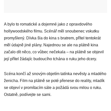
A bylo to romatické a dojemné jako z opravdového
hollywoodského filmu. Scénář měl snoubenec vskutku
promyšlený. Dívka šla do kina s bratrem, přítel tentokrát
měl údajně jiné plány. Najednou se ale na plátně kina
začalo dít něco, co vůbec nečekala – na plátně se objevil
její přítel žádajíc budoucího tchána o ruku jeho dcery.
Scéna končí až snovým objetím tatínka nevěsty a mladého
ženicha. Film na plátně se poté přenese do reality, mladík
se objeví v promítacím sále a požádá svou milou o ruku.
Ostatně, podívejte se sami.