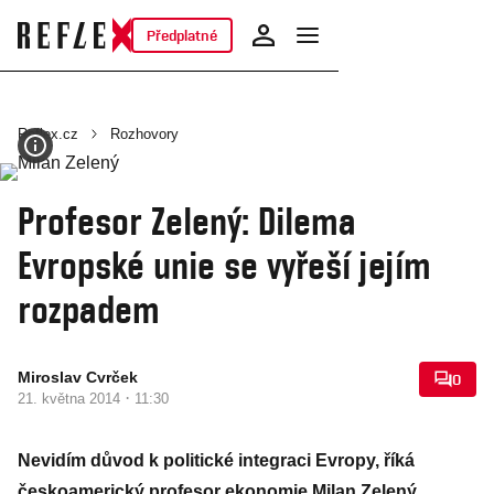
Předplatné
Reflex.cz
Rozhovory
Profesor Zelený: Dilema
Evropské unie se vyřeší jejím
rozpadem
Miroslav Cvrček
0
·
21. května 2014
11:30
Nevidím důvod k politické integraci Evropy, říká
českoamerický profesor ekonomie Milan Zelený.