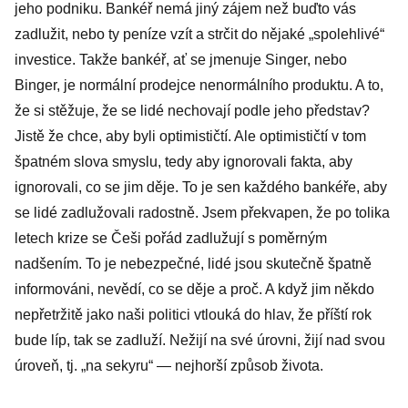
jeho podniku. Bankéř nemá jiný zájem než buďto vás
zadlužit, nebo ty peníze vzít a strčit do nějaké „spolehlivé“
investice. Takže bankéř, ať se jmenuje Singer, nebo
Binger, je normální prodejce nenormálního produktu. A to,
že si stěžuje, že se lidé nechovají podle jeho představ?
Jistě že chce, aby byli optimističtí. Ale optimističtí v tom
špatném slova smyslu, tedy aby ignorovali fakta, aby
ignorovali, co se jim děje. To je sen každého bankéře, aby
se lidé zadlužovali radostně. Jsem překvapen, že po tolika
letech krize se Češi pořád zadlužují s poměrným
nadšením. To je nebezpečné, lidé jsou skutečně špatně
informováni, nevědí, co se děje a proč. A když jim někdo
nepřetržitě jako naši politici vtlouká do hlav, že příští rok
bude líp, tak se zadluží. Nežijí na své úrovni, žijí nad svou
úroveň, tj. „na sekyru“ — nejhorší způsob života.