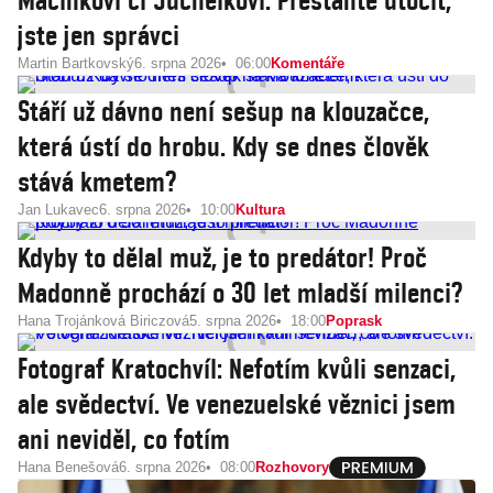
Macinkovi či Juchelkovi. Přestaňte útočit,
jste jen správci
Martin Bartkovský
6. srpna 2026
06:00
Komentáře
Stáří už dávno není sešup na klouzačce,
která ústí do hrobu. Kdy se dnes člověk
stává kmetem?
Jan Lukavec
6. srpna 2026
10:00
Kultura
Kdyby to dělal muž, je to predátor! Proč
Madonně prochází o 30 let mladší milenci?
Hana Trojánková Biriczová
5. srpna 2026
18:00
Poprask
Fotograf Kratochvíl: Nefotím kvůli senzaci,
ale svědectví. Ve venezuelské věznici jsem
ani neviděl, co fotím
Hana Benešová
6. srpna 2026
08:00
Rozhovory