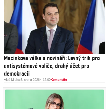
Macinkova válka s novináři: Levný trik pro
antisystémové voliče, drahý účet pro
demokracii
Aleš Michal
5. srpna 2026
12:00
Komentáře