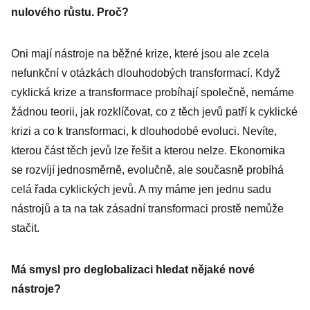
nulového růstu. Proč?
Oni mají nástroje na běžné krize, které jsou ale zcela
nefunkční v otázkách dlouhodobých transformací. Když
cyklická krize a transformace probíhají společně, nemáme
žádnou teorii, jak rozklíčovat, co z těch jevů patří k cyklické
krizi a co k transformaci, k dlouhodobé evoluci. Nevíte,
kterou část těch jevů lze řešit a kterou nelze. Ekonomika
se rozvíjí jednosměrně, evolučně, ale současně probíhá
celá řada cyklických jevů. A my máme jen jednu sadu
nástrojů a ta na tak zásadní transformaci prostě nemůže
stačit.
Má smysl pro deglobalizaci hledat nějaké nové
nástroje?