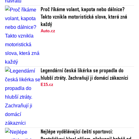
Proč říkáme volant, kapota nebo dálnice?
Takto vznikla motoristická slova, která zná
každý
Auto.cz
Legendární česká likérka se propadla do
hlubší ztráty. Zachraňují ji domácí zákazníci
E15.cz
Nejlépe vydělávající čeští sportovci:
Pastrňákovi klesl příjem, překvapil boháč od