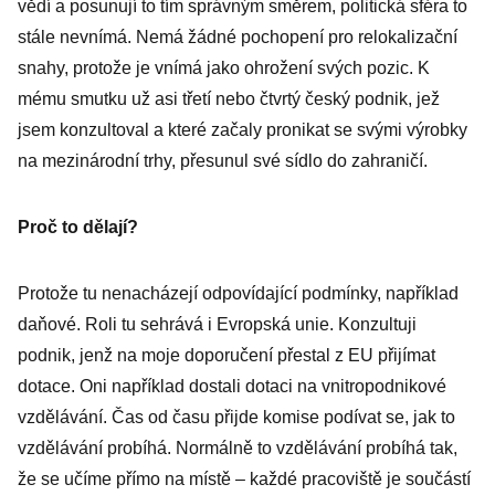
vědí a posunují to tím správným směrem, politická sféra to
stále nevnímá. Nemá žádné pochopení pro relokalizační
snahy, protože je vnímá jako ohrožení svých pozic. K
mému smutku už asi třetí nebo čtvrtý český podnik, jež
jsem konzultoval a které začaly pronikat se svými výrobky
na mezinárodní trhy, přesunul své sídlo do zahraničí.
Proč to dělají?
Protože tu nenacházejí odpovídající podmínky, například
daňové. Roli tu sehrává i Evropská unie. Konzultuji
podnik, jenž na moje doporučení přestal z EU přijímat
dotace. Oni například dostali dotaci na vnitropodnikové
vzdělávání. Čas od času přijde komise podívat se, jak to
vzdělávání probíhá. Normálně to vzdělávání probíhá tak,
že se učíme přímo na místě – každé pracoviště je součástí