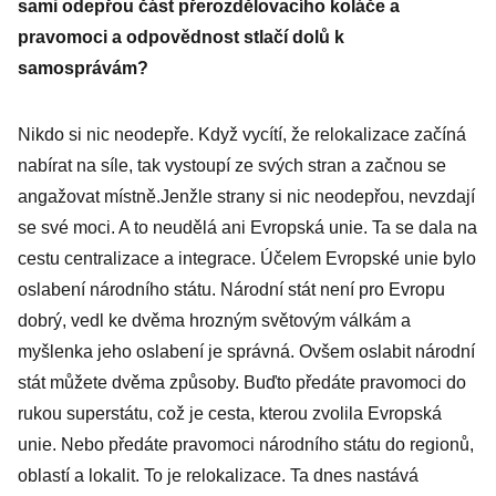
sami odepřou část přerozdělovacího koláče a
pravomoci a odpovědnost stlačí dolů k
samosprávám?
Nikdo si nic neodepře. Když vycítí, že relokalizace začíná
nabírat na síle, tak vystoupí ze svých stran a začnou se
angažovat místně.Jenžle strany si nic neodepřou, nevzdají
se své moci. A to neudělá ani Evropská unie. Ta se dala na
cestu centralizace a integrace. Účelem Evropské unie bylo
oslabení národního státu. Národní stát není pro Evropu
dobrý, vedl ke dvěma hrozným světovým válkám a
myšlenka jeho oslabení je správná. Ovšem oslabit národní
stát můžete dvěma způsoby. Buďto předáte pravomoci do
rukou superstátu, což je cesta, kterou zvolila Evropská
unie. Nebo předáte pravomoci národního státu do regionů,
oblastí a lokalit. To je relokalizace. Ta dnes nastává