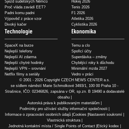
Sjezd sudetských Němců
Hokej 2026
Proč vláda zavádí EET?
Tenis 2026
Padni komu padni
F1 2026
Výpověď z práce vzor
Atletika 2026
Divoký kačer
Cyklistika 2026
Technologie
Ekonomika
SpaceX na burze
Temu a clo
Nejlepší telefony
Spořicí účty
Nejlepší AI zdarma
Superdávka – změny
Nejlepší chytré hodinky
Chybějící roky k důchodu
Nejlepší VPN – srovnání
Minimální mzda 2027
Netflix filmy a seriály
Vedro v práci
© 2001 - 2026 Copyright
CZECH NEWS CENTER a.s.
se sídlem náměstí Marie Schmolkové 3493/1, 100 00 Praha 10 -
Strašnice, IČO: 02346826, zapsána v OR, sp.zn. B 19490 a dodavatelé
obsahu
Autorská práva k publikovaným materiálům
Podmínky pro užívání služby informační společnosti
Informace o zpracování osobních údajů
Cookies
Nastavení soukromí
Vlastnická struktura
Jednotná kontaktní místa / Single Points of Contact
Etický kodex