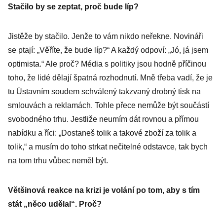
Stačilo by se zeptat, proč bude líp?
Jistěže by stačilo. Jenže to vám nikdo neřekne. Novináři
se ptají: „Věříte, že bude líp?“ A každý odpoví: „Jó, já jsem
optimista.“ Ale proč? Média s politiky jsou hodně příčinou
toho, že lidé dělají špatná rozhodnutí. Mně třeba vadí, že je
tu Ústavním soudem schválený takzvaný drobný tisk na
smlouvách a reklamách. Tohle přece nemůže být součástí
svobodného trhu. Jestliže neumím dát rovnou a přímou
nabídku a říci: „Dostaneš tolik a takové zboží za tolik a
tolik,“ a musím do toho strkat nečitelné odstavce, tak bych
na tom trhu vůbec neměl být.
Většinová reakce na krizi je volání po tom, aby s tím
stát „něco udělal“. Proč?