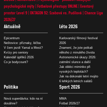
psychologické mýty
Fotbalové přestupy ONLINE
Eventový
prostor Level 9
OKTAGON 92: Szabová vs. Pudilová
Chance Liga
2026/27
Aktuálně
Léto 2026
Epicentrum
Karlovarský filmový festival
Neštovice: příznaky, léčba
2026
V čem jezdí Yamal a Mesii?
Znamení, že jste potkali
Kvízy pro seniory
někoho z minulého života
Kalendář úplňků 2026
Astronomické úkazy 2026:
Co je bodycount?
zatmění slunce a další
Jak obléci miminko při
vysokých teplotách?
Jak na dokonalé letní mojito
6 lehkých letních salátů
Politika
Sport 2026
Nová superdávka: kdo na ní
MMA
dosáhne?
Fotbal 2026/27