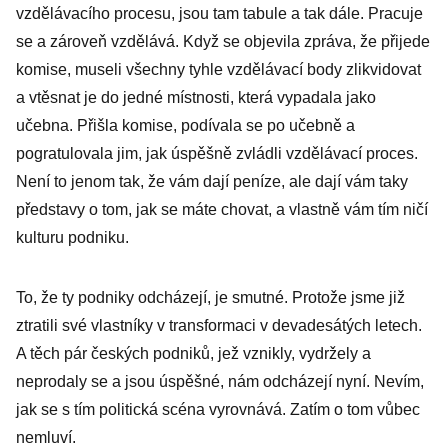
vzdělávacího procesu, jsou tam tabule a tak dále. Pracuje
se a zároveň vzdělává. Když se objevila zpráva, že přijede
komise, museli všechny tyhle vzdělávací body zlikvidovat
a vtěsnat je do jedné místnosti, která vypadala jako
učebna. Přišla komise, podívala se po učebně a
pogratulovala jim, jak úspěšně zvládli vzdělávací proces.
Není to jenom tak, že vám dají peníze, ale dají vám taky
představy o tom, jak se máte chovat, a vlastně vám tím ničí
kulturu podniku.
To, že ty podniky odcházejí, je smutné. Protože jsme již
ztratili své vlastníky v transformaci v devadesátých letech.
A těch pár českých podniků, jež vznikly, vydržely a
neprodaly se a jsou úspěšné, nám odcházejí nyní. Nevím,
jak se s tím politická scéna vyrovnává. Zatím o tom vůbec
nemluví.