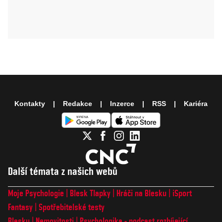
Kontakty
Redakce
Inzerce
RSS
Kariéra
Další témata z našich webů
Moje Psychologie
Blesk Tlapky
Hráči na Blesku
iSport
Fantasy
Spotřebitelské testy
Blesku
Nemovitosti
Psychologika - podcast rozbíjející