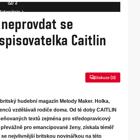
2
Fotogalerie
e neprovdat se
 spisovatelka Caitlin
Diskuze (
0
)
o britský hudební magazín Melody Maker. Holka,
zenců vzdělávali rodiče doma. Od té doby CAITLIN
eňovaných textů zejména pro středopravicový
 převážně pro emancipované ženy, získala téměř
a se nejvlivnější britskou novinářkou na této