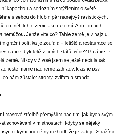
ální kapacitou a seriózním smýšlením o světě
áhne s sebou do hlubin pár nanejvýš rasistických,
, co měli tuhle zemi jako rukojmí. Ano, po nich
být nemůžou. Jenže víte co? Tahle země je v hajzlu,
igrační politika je zoufalá – letiště a restaurace se
městnance; byli totiž z jiných států, víme? Británie je
 země. Nikdy v životě jsem se ještě necítila tak
pořád ještě máme nádherné zahrady, krásné psy
 co nám zůstalo: stromy, zvířata a sranda.
?
amní masové střelbě přemýšlím nad tím, jak bych svým
vat schovávání v místnostech, kdyby se nějaký
psychickými problémy rozhodl, že je zabije. Snažíme