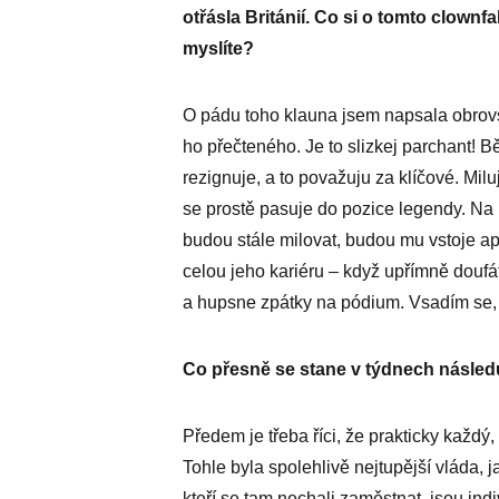
otřásla Británií. Co si o tomto clownfa
myslíte?
O pádu toho klauna jsem napsala obro
ho přečteného. Je to slizkej parchant! B
rezignuje, a to považuju za klíčové. Milu
se prostě pasuje do pozice legendy. Na p
budou stále milovat, budou mu vstoje ap
celou jeho kariéru – když upřímně doufát
a hupsne zpátky na pódium. Vsadím se,
Co přesně se stane v týdnech násled
Předem je třeba říci, že prakticky každý
Tohle byla spolehlivě nejtupější vláda, j
kteří se tam nechali zaměstnat, jsou ind