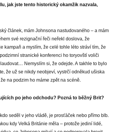
llu, jak jste tento historický okamžik nazvala,
vský článek, mám Johnsona nastudovaného – a mám
ěhem své rezignační řeči neřekl doslova, že
je kampaň a myslím, že celé tohle léto stráví tím, že
odzimní stranické konferenci ho toryovští voliči
laudovat… Nemyslím si, že odejde. A takhle to bylo
e, že už se nikdy neobjeví, vystrčí odněkud ušiska
 že na podzim ho máme zpět na scéně.
ujících po jeho odchodu? Pozná to běžný Brit?
, kdo seděl v jeho vládě, je prosťáček nebo přímo blb.
akou kdy Velká Británie měla – protože jediní lidé,
ividua, co Johnsona milují a co podporovala brexit.