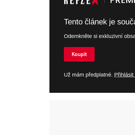
Tento článek je sou
Odemkněte si exkluzivní obsa
Koupit
Už mám předplatné.
Přihlásit