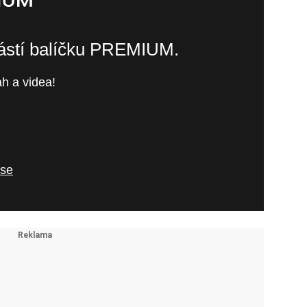
částí balíčku PREMIUM.
h a videa!
 se