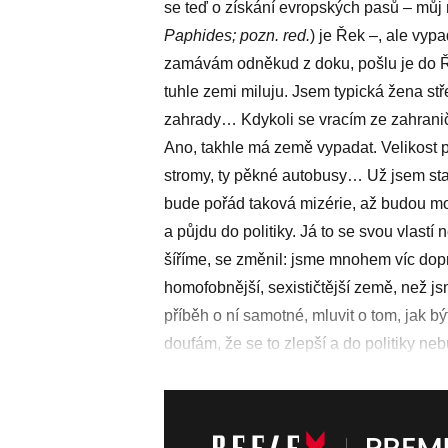
se teď o získání evropských pasů – můj
Paphides; pozn. red.
) je Řek –, ale vypa
zamávám odněkud z doku, pošlu je do Ře
tuhle zemi miluju. Jsem typická žena st
zahrady… Kdykoli se vracím ze zahraničí 
Ano, takhle má země vypadat. Velikost po
stromy, ty pěkné autobusy… Už jsem sta
bude pořád taková mizérie, až budou mo
a půjdu do politiky. Já to se svou vlast
šíříme, se změnil: jsme mnohem víc dopra
homofobnější, sexističtější země, než js
příběh o ní samotné, mluvit o tom, jak bý
doufám, že se to zlepší a do politiky ne