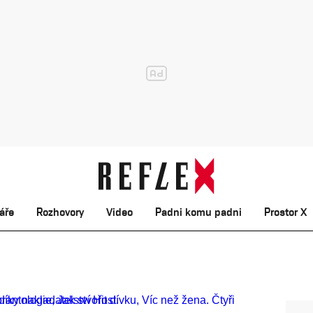
áře
Rozhovory
Video
Padni komu padni
Prostor X