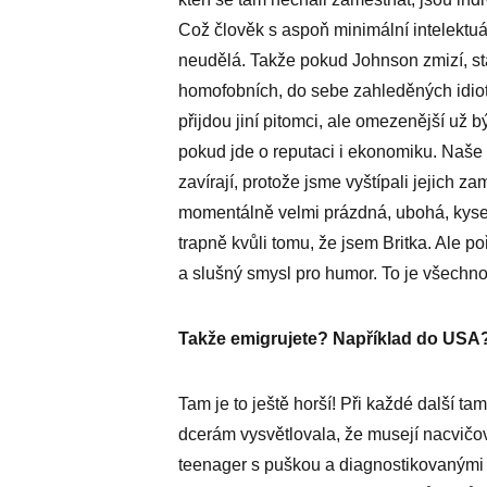
Což člověk s aspoň mini­mální intelektu
neudělá. Takže pokud Johnson zmizí, st
homofobních, do sebe zahleděných idiotů
přijdou jiní pitomci, ale omezenější už 
pokud jde o reputaci i ekonomiku. Naše im
zavírají, protože jsme vyštípali jejich za
momentálně velmi prázdná, ubohá, kyselá
trapně kvůli tomu, že jsem Britka. Ale 
a slušný smysl pro humor. To je všechno,
Takže emigrujete? Například do USA
Tam je to ještě horší! Při každé další t
dcerám vysvětlovala, že musejí nacvičo
teenager s puškou a diagnostikovanými 