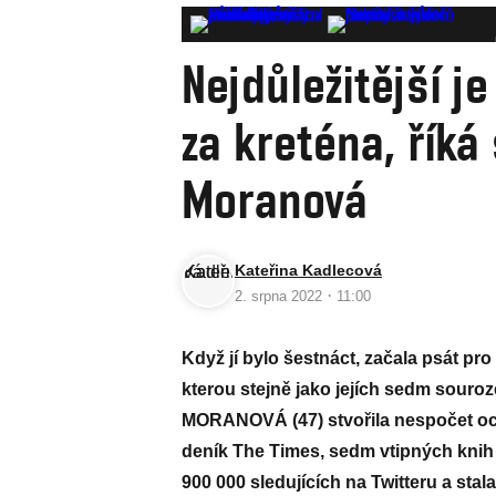
Nejdůležitější j
za kreténa, říká
Moranová
Kateřina Kadlecová
·
2. srpna 2022
11:00
Když jí bylo šestnáct, začala psát pr
kterou stejně jako jejích sedm souro
MORANOVÁ (47) stvořila nespočet oc
deník The Times, sedm vtipných knih
900 000 sledujících na Twitteru a stal