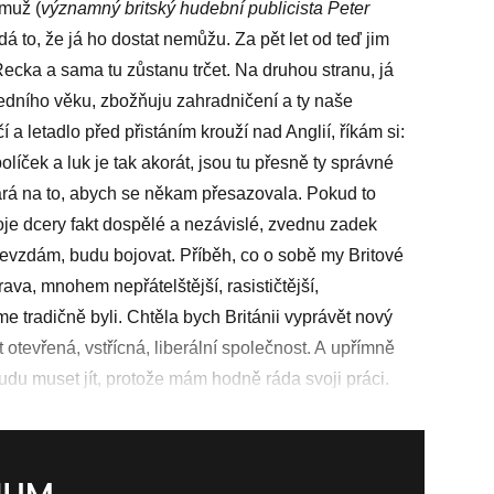
 muž (
významný britský hudební publicista ­Peter
dá to, že já ho dostat nemůžu. Za pět let od teď jim
cka a sama tu zůstanu trčet. Na druhou stranu, já
ředního věku, zbožňuju zahradničení a ty naše
a letadlo před přistáním krouží nad Anglií, říkám si:
líček a luk je tak akorát, jsou tu přesně ty správné
rá na to, abych se někam přesazovala. Pokud to
je dcery fakt dospělé a nezávislé, zvednu zadek
í nevzdám, budu bojovat. Příběh, co o sobě my Britové
va, mnohem nepřátelštější, rasističtější,
me tradičně byli. Chtěla bych Británii vyprávět nový
t otevřená, vstřícná, liberální společnost. A upřímně
budu muset jít, protože mám hodně ráda svoji práci.