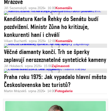
Mrázové
Jiří Sezemský
6. srpna 2026
16:00
Komentáře
Kandidatura Karla Řehky do Senátu budí
pozdvižení. Ministr Zůna ho kritizuje,
konkurenti haní i chválí
Viliam Buchert
6. srpna 2026
12:00
Komentáře
Věčné diamanty končí. Trh se šperky
zaplavují nerozeznatelné syntetické kameny
Jiří Holubec
6. srpna 2026
15:00
Zajímavosti
Praha roku 1975: Jak vypadalo hlavní město
Československa bez turistů?
Martin Mrázek
6. srpna 2026
14:00
Fotogalerie