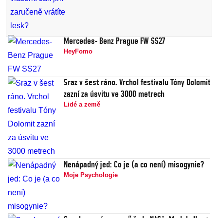
Mercedes- Benz Prague FW SS27
HeyFomo
Sraz v šest ráno. Vrchol festivalu Tóny Dolomit
zazní za úsvitu ve 3000 metrech
Lidé a země
Nenápadný jed: Co je (a co není) misogynie?
Moje Psychologie