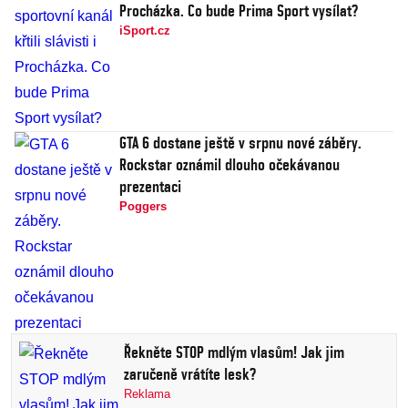
Procházka. Co bude Prima Sport vysílat?
iSport.cz
GTA 6 dostane ještě v srpnu nové záběry.
Rockstar oznámil dlouho očekávanou
prezentaci
Poggers
Řekněte STOP mdlým vlasům! Jak jim
zaručeně vrátíte lesk?
Reklama