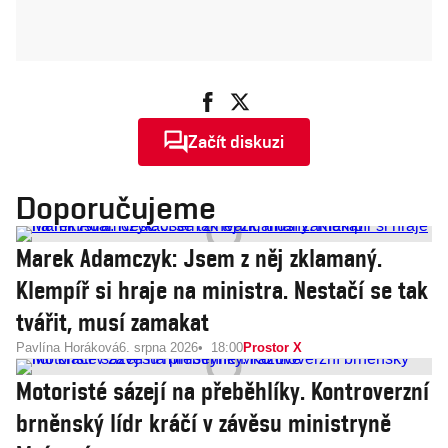
Začít diskuzi
Doporučujeme
Marek Adamczyk: Jsem z něj zklamaný.
Klempíř si hraje na ministra. Nestačí se tak
tvářit, musí zamakat
Pavlína Horáková
6. srpna 2026
18:00
Prostor X
Motoristé sázejí na přeběhlíky. Kontroverzní
brněnský lídr kráčí v závěsu ministryně