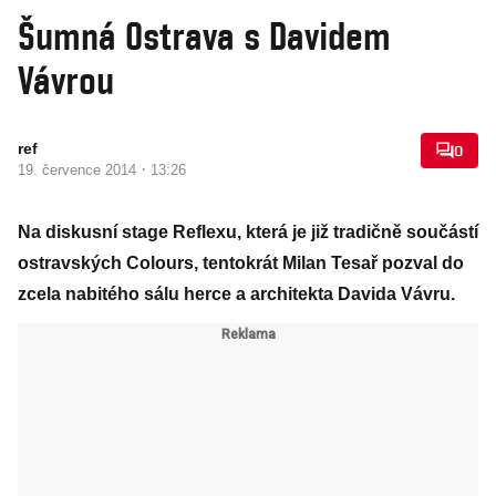
Šumná Ostrava s Davidem
Vávrou
ref
0
·
19. července 2014
13:26
Na diskusní stage Reflexu, která je již tradičně součástí
ostravských Colours, tentokrát Milan Tesař pozval do
zcela nabitého sálu herce a architekta Davida Vávru.