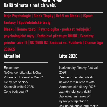
Další témata z našich webů
Moje Psychologie
Blesk Tlapky
Hráči na Blesku
iSport
Fantasy
Spotřebitelské testy
Blesku
Nemovitosti
Psychologika - podcast rozbíjející
psychologické mýty
Fotbalové přestupy ONLINE
Eventový
prostor Level 9
OKTAGON 92: Szabová vs. Pudilová
Chance Liga
2026/27
Aktuálně
Léto 2026
Epicentrum
Karlovarský filmový festival
Neštovice: příznaky, léčba
2026
V čem jezdí Yamal a Mesii?
Znamení, že jste potkali
Kvízy pro seniory
někoho z minulého života
Kalendář úplňků 2026
Astronomické úkazy 2026:
Co je bodycount?
zatmění slunce a další
Jak obléci miminko při
vysokých teplotách?
Jak na dokonalé letní mojito