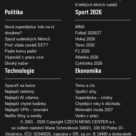
6 lehkých letních salátů
Politika
Sport 2026
Nová superdávka: kdo na ní
MMA
dosáhne?
Fotbal 2026/27
Sjezd sudetských Němců
Hokej 2026
Proč vláda zavádí EET?
Tenis 2026
Padni komu padni
F1 2026
Výpověď z práce vzor
Atletika 2026
Divoký kačer
Cyklistika 2026
Technologie
Ekonomika
SpaceX na burze
Temu a clo
Nejlepší telefony
Spořicí účty
Nejlepší AI zdarma
Superdávka – změny
Nejlepší chytré hodinky
Chybějící roky k důchodu
Nejlepší VPN – srovnání
Minimální mzda 2027
Netflix filmy a seriály
Vedro v práci
© 2001 - 2026 Copyright
CZECH NEWS CENTER a.s.
se sídlem náměstí Marie Schmolkové 3493/1, 100 00 Praha 10 -
Strašnice, IČO: 02346826, zapsána v OR, sp.zn. B 19490 a dodavatelé