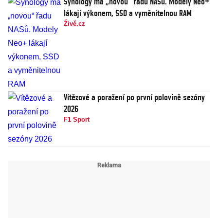
Synology má „novou“ řadu NASů. Modely Neo+
lákají výkonem, SSD a vyměnitelnou RAM
Živě.cz
Vítězové a poražení po první polovině sezóny
2026
F1 Sport